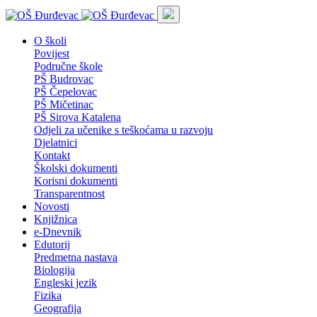
O školi
Povijest
Područne škole
PŠ Budrovac
PŠ Čepelovac
PŠ Mičetinac
PŠ Sirova Katalena
Odjeli za učenike s teškoćama u razvoju
Djelatnici
Kontakt
Školski dokumenti
Korisni dokumenti
Transparentnost
Novosti
Knjižnica
e-Dnevnik
Edutorij
Predmetna nastava
Biologija
Engleski jezik
Fizika
Geografija