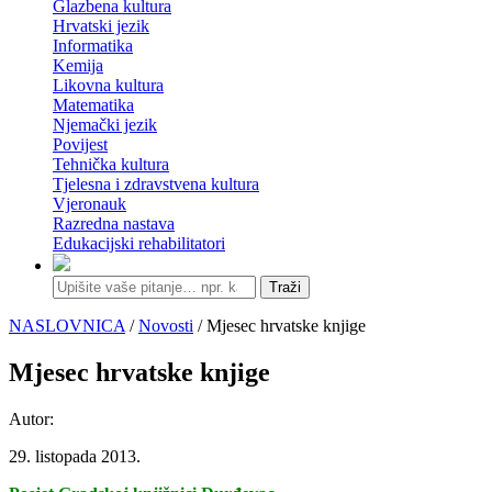
Glazbena kultura
Hrvatski jezik
Informatika
Kemija
Likovna kultura
Matematika
Njemački jezik
Povijest
Tehnička kultura
Tjelesna i zdravstvena kultura
Vjeronauk
Razredna nastava
Edukacijski rehabilitatori
Traži
NASLOVNICA
/
Novosti
/ Mjesec hrvatske knjige
Mjesec hrvatske knjige
Autor:
29. listopada 2013.