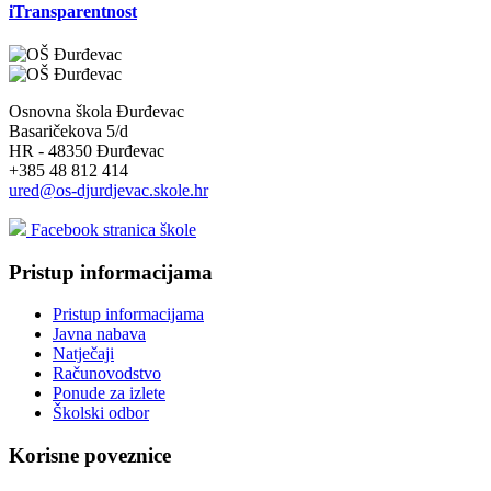
iTransparentnost
Osnovna škola Đurđevac
Basaričekova 5/d
HR - 48350 Đurđevac
+385 48 812 414
ured@os-djurdjevac.skole.hr
Facebook stranica škole
Pristup informacijama
Pristup informacijama
Javna nabava
Natječaji
Računovodstvo
Ponude za izlete
Školski odbor
Korisne poveznice