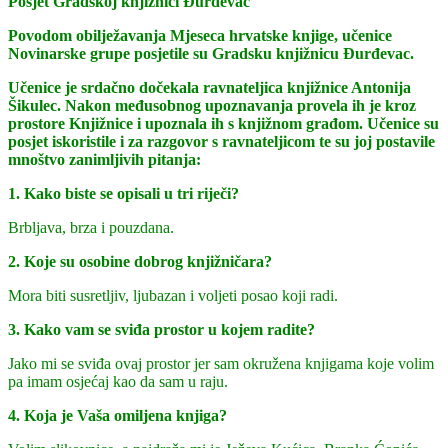
Posjet Gradskoj knjižnici Đurđevac
Povodom obilježavanja Mjeseca hrvatske knjige, učenice
Novinarske grupe posjetile su Gradsku knjižnicu Đurđevac.
Učenice je srdačno dočekala ravnateljica knjižnice Antonija
Šikulec. Nakon međusobnog upoznavanja provela ih je kroz
prostore Knjižnice i upoznala ih s knjižnom građom. Učenice su
posjet iskoristile i za razgovor s ravnateljicom te su joj postavile
mnoštvo zanimljivih pitanja:
1. Kako biste se opisali u tri riječi?
Brbljava, brza i pouzdana.
2. Koje su osobine dobrog knjižničara?
Mora biti susretljiv, ljubazan i voljeti posao koji radi.
3. Kako vam se sviđa prostor u kojem radite?
Jako mi se sviđa ovaj prostor jer sam okružena knjigama koje volim
pa imam osjećaj kao da sam u raju.
4. Koja je Vaša omiljena knjiga?