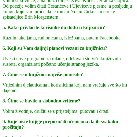
Volim slikovnice, a najdraža mi je Ježeva Kućica, Branka Ćopića.
Od poezije volim čitati Cesarićeve i Ujevićeve pjesme, a posljednju
knjigu koju sam pročitala je roman Noćni Cirkus američke
spisateljice Erin Morgenstern.
5. Kako privlačite korisnike da dođu u knjižnicu?
Raznim akcijama, radionicama, izložbama, putem Facebooka.
6. Koji su Vam daljnji planovi vezani za knjižnicu?
Uvesti nove programe za mlade, održavati što više književnih
susreta, organizirati početno učenje stranog jezika.
7. Čime se u knjižnici najviše ponosite?
Vrijednim djelatnicama i korisnicima koji nam vraćaju sve što im
dajemo.
8. Čime se bavite u slobodno vrijeme?
Volim životinje, družiti se s prijateljima, putovati i čitati.
9. Koje biste knjige preporučili učenicima da ih svakako
pročitaju?