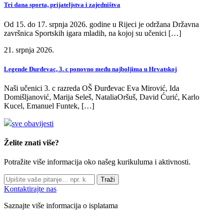
Tri dana sporta, prijateljstva i zajedništva
Od 15. do 17. srpnja 2026. godine u Rijeci je održana Državna
završnica Sportskih igara mladih, na kojoj su učenici […]
21. srpnja 2026.
Legende Đurđevac, 3. c ponovno među najboljima u Hrvatskoj
Naši učenici 3. c razreda OŠ Đurđevac Eva Mirović, Ida
Domišljanović, Marija Seleš, NataliaOršuš, David Ćurić, Karlo
Kucel, Emanuel Funtek, […]
sve obavijesti
Želite znati više?
Potražite više informacija oko našeg kurikuluma i aktivnosti.
Traži
Kontaktirajte nas
Saznajte više informacija o isplatama