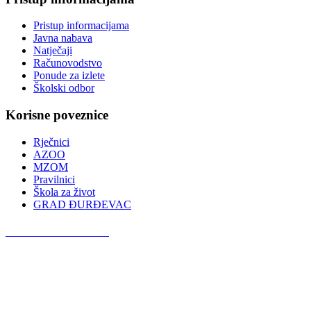
Pristup informacijama
Javna nabava
Natječaji
Računovodstvo
Ponude za izlete
Školski odbor
Korisne poveznice
Rječnici
AZOO
MZOM
Pravilnici
Škola za život
GRAD ĐURĐEVAC
Podcast OŠ Đurđevac
Red Button