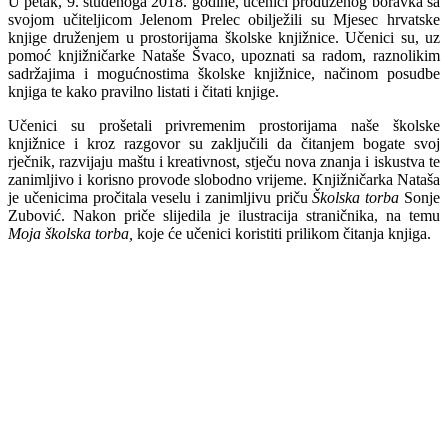
U petak, 9. studenoga 2018. godine, učenici produženog boravka sa
svojom učiteljicom Jelenom Prelec obilježili su Mjesec hrvatske
knjige druženjem u prostorijama školske knjižnice. Učenici su, uz
pomoć knjižničarke Nataše Švaco, upoznati sa radom, raznolikim
sadržajima i mogućnostima školske knjižnice, načinom posudbe
knjiga te kako pravilno listati i čitati knjige.
Učenici su prošetali privremenim prostorijama naše školske
knjižnice i kroz razgovor su zaključili da čitanjem bogate svoj
rječnik, razvijaju maštu i kreativnost, stječu nova znanja i iskustva te
zanimljivo i korisno provode slobodno vrijeme. Knjižničarka Nataša
je učenicima pročitala veselu i zanimljivu priču
Školska torba
Sonje
Zubović. Nakon priče slijedila je ilustracija straničnika, na temu
Moja školska torba,
koje će učenici koristiti prilikom čitanja knjiga.