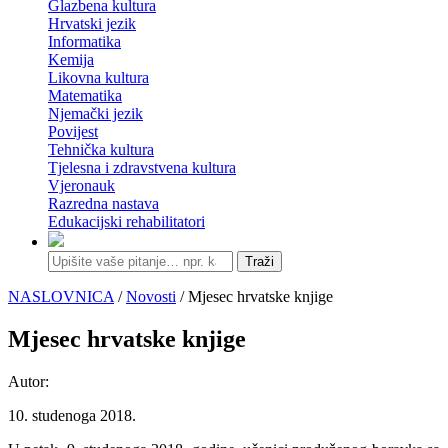
Glazbena kultura
Hrvatski jezik
Informatika
Kemija
Likovna kultura
Matematika
Njemački jezik
Povijest
Tehnička kultura
Tjelesna i zdravstvena kultura
Vjeronauk
Razredna nastava
Edukacijski rehabilitatori
Traži
NASLOVNICA
/
Novosti
/ Mjesec hrvatske knjige
Mjesec hrvatske knjige
Autor:
10. studenoga 2018.