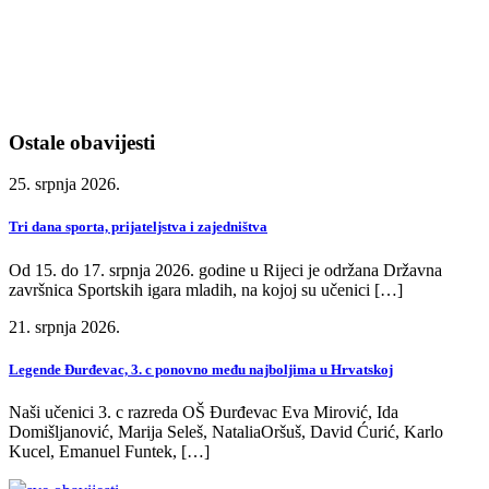
Ostale obavijesti
25. srpnja 2026.
Tri dana sporta, prijateljstva i zajedništva
Od 15. do 17. srpnja 2026. godine u Rijeci je održana Državna
završnica Sportskih igara mladih, na kojoj su učenici […]
21. srpnja 2026.
Legende Đurđevac, 3. c ponovno među najboljima u Hrvatskoj
Naši učenici 3. c razreda OŠ Đurđevac Eva Mirović, Ida
Domišljanović, Marija Seleš, NataliaOršuš, David Ćurić, Karlo
Kucel, Emanuel Funtek, […]