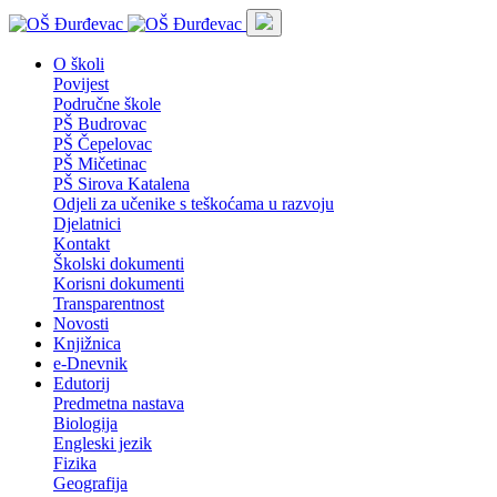
O školi
Povijest
Područne škole
PŠ Budrovac
PŠ Čepelovac
PŠ Mičetinac
PŠ Sirova Katalena
Odjeli za učenike s teškoćama u razvoju
Djelatnici
Kontakt
Školski dokumenti
Korisni dokumenti
Transparentnost
Novosti
Knjižnica
e-Dnevnik
Edutorij
Predmetna nastava
Biologija
Engleski jezik
Fizika
Geografija