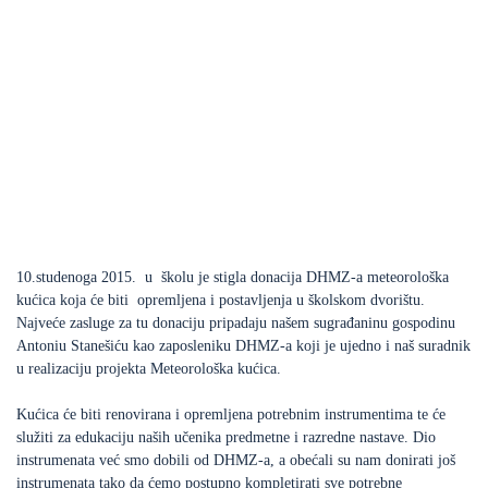
10.studenoga 2015. u školu je stigla donacija DHMZ-a meteorološka
kućica koja će biti opremljena i postavljenja u školskom dvorištu.
Najveće zasluge za tu donaciju pripadaju našem sugrađaninu gospodinu
Antoniu Stanešiću kao zaposleniku DHMZ-a koji je ujedno i naš suradnik
u realizaciju projekta Meteorološka kućica.
Kućica će biti renovirana i opremljena potrebnim instrumentima te će
služiti za edukaciju naših učenika predmetne i razredne nastave. Dio
instrumenata već smo dobili od DHMZ-a, a obećali su nam donirati još
instrumenata tako da ćemo postupno kompletirati sve potrebne