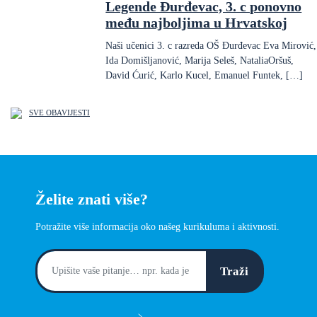
Legende Đurđevac, 3. c ponovno
među najboljima u Hrvatskoj
Naši učenici 3. c razreda OŠ Đurđevac Eva Mirović,
Ida Domišljanović, Marija Seleš, NataliaOršuš,
David Ćurić, Karlo Kucel, Emanuel Funtek, […]
SVE OBAVIJESTI
Želite znati više?
Potražite više informacija oko našeg kurikuluma i aktivnosti.
Traži