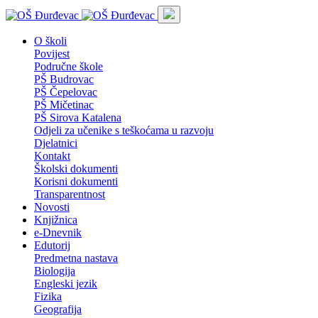
O školi
Povijest
Područne škole
PŠ Budrovac
PŠ Čepelovac
PŠ Mičetinac
PŠ Sirova Katalena
Odjeli za učenike s teškoćama u razvoju
Djelatnici
Kontakt
Školski dokumenti
Korisni dokumenti
Transparentnost
Novosti
Knjižnica
e-Dnevnik
Edutorij
Predmetna nastava
Biologija
Engleski jezik
Fizika
Geografija