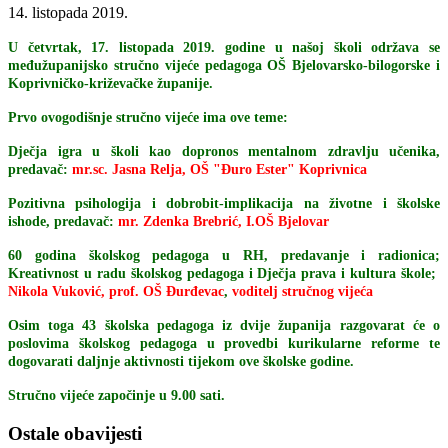
14. listopada 2019.
U četvrtak, 17. listopada 2019. godine u našoj školi održava se
međužupanijsko stručno vijeće pedagoga OŠ Bjelovarsko-bilogorske i
Koprivničko-križevačke županije.
Prvo ovogodišnje stručno vijeće ima ove teme:
Dječja igra u školi kao dopronos mentalnom zdravlju učenika,
predavač:
mr.sc. Jasna Relja, OŠ "Đuro Ester" Koprivnica
Pozitivna psihologija i dobrobit-implikacija na životne i školske
ishode, predavač:
mr. Zdenka Brebrić, I.OŠ Bjelovar
60 godina školskog pedagoga u RH, predavanje i radionica;
Kreativnost u radu školskog pedagoga i Dječja prava i kultura škole;
Nikola Vuković, prof. OŠ Đurđevac
,
voditelj stručnog vijeća
Osim toga 43 školska pedagoga iz dvije županija razgovarat će o
poslovima školskog pedagoga u provedbi kurikularne reforme te
dogovarati daljnje aktivnosti tijekom ove školske godine.
Stručno vijeće započinje u 9.00 sati.
Ostale obavijesti