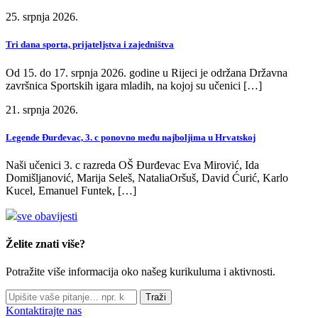
25. srpnja 2026.
Tri dana sporta, prijateljstva i zajedništva
Od 15. do 17. srpnja 2026. godine u Rijeci je održana Državna
završnica Sportskih igara mladih, na kojoj su učenici […]
21. srpnja 2026.
Legende Đurđevac, 3. c ponovno među najboljima u Hrvatskoj
Naši učenici 3. c razreda OŠ Đurđevac Eva Mirović, Ida
Domišljanović, Marija Seleš, NataliaOršuš, David Ćurić, Karlo
Kucel, Emanuel Funtek, […]
sve obavijesti
Želite znati više?
Potražite više informacija oko našeg kurikuluma i aktivnosti.
Traži
Kontaktirajte nas