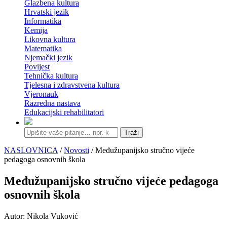
Glazbena kultura
Hrvatski jezik
Informatika
Kemija
Likovna kultura
Matematika
Njemački jezik
Povijest
Tehnička kultura
Tjelesna i zdravstvena kultura
Vjeronauk
Razredna nastava
Edukacijski rehabilitatori
Traži
NASLOVNICA
/
Novosti
/ Međužupanijsko stručno vijeće
pedagoga osnovnih škola
Međužupanijsko stručno vijeće pedagoga
osnovnih škola
Autor: Nikola Vuković