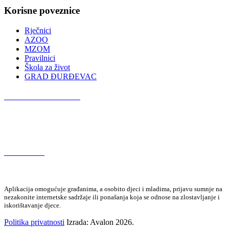
Korisne poveznice
Rječnici
AZOO
MZOM
Pravilnici
Škola za život
GRAD ĐURĐEVAC
Podcast OŠ Đurđevac
Red Button
Aplikacija omogućuje građanima, a osobito djeci i mladima, prijavu sumnje na
nezakonite internetske sadržaje ili ponašanja koja se odnose na zlostavljanje i
iskorištavanje djece.
Politika privatnosti
Izrada: Avalon 2026.