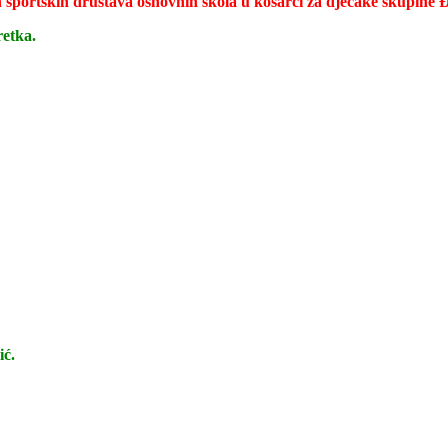
 športskih društava osnovnih škola u košarci za dječake skupine
retka.
ić.