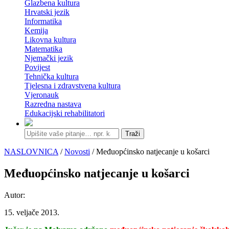
Glazbena kultura
Hrvatski jezik
Informatika
Kemija
Likovna kultura
Matematika
Njemački jezik
Povijest
Tehnička kultura
Tjelesna i zdravstvena kultura
Vjeronauk
Razredna nastava
Edukacijski rehabilitatori
Traži
NASLOVNICA
/
Novosti
/ Međuopćinsko natjecanje u košarci
Međuopćinsko natjecanje u košarci
Autor:
15. veljače 2013.