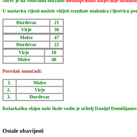
Jučer je na Molvama održano
međuopćinsko natjecanje školskoh
U nastavku vijesti možete vidjeti rezultate utakmica i ljestvicu po
Đurđevac
21
Virje
36
Molve
47
Đurđevac
22
Virje
10
Molve
40
Poredak momčadi:
1.
Molve
2.
Virje
3.
Đurđevac
Košarkašku ekipu naše škole vodio je učitelj Danijel Domišljanov
Ostale obavijesti