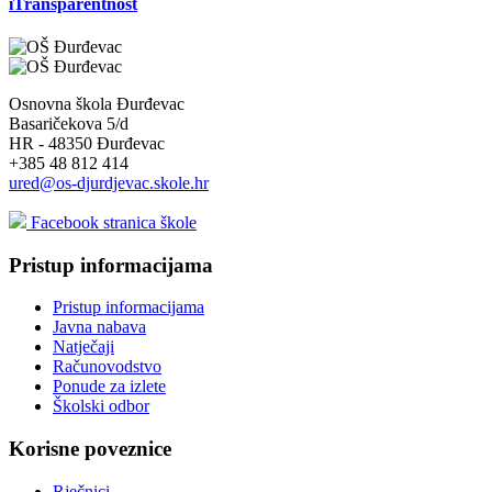
iTransparentnost
Osnovna škola Đurđevac
Basaričekova 5/d
HR - 48350 Đurđevac
+385 48 812 414
ured@os-djurdjevac.skole.hr
Facebook stranica škole
Pristup informacijama
Pristup informacijama
Javna nabava
Natječaji
Računovodstvo
Ponude za izlete
Školski odbor
Korisne poveznice
Rječnici