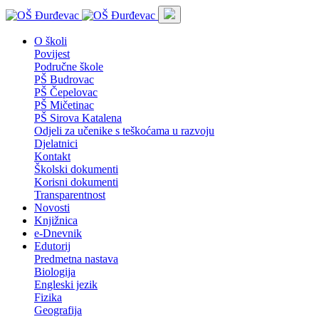
O školi
Povijest
Područne škole
PŠ Budrovac
PŠ Čepelovac
PŠ Mičetinac
PŠ Sirova Katalena
Odjeli za učenike s teškoćama u razvoju
Djelatnici
Kontakt
Školski dokumenti
Korisni dokumenti
Transparentnost
Novosti
Knjižnica
e-Dnevnik
Edutorij
Predmetna nastava
Biologija
Engleski jezik
Fizika
Geografija