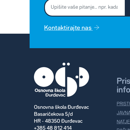
Kontaktirajte nas
Pri
inf
PRIST
Osnovna škola Đurđevac
JAVN
Basaričekova 5/d
HR - 48350 Đurđevac
NATJE
+385 48 812 414