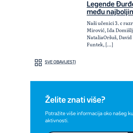
Legende Đurđe
među najbolji
Naši učenici 3. c ra
Mirović, Ida Domišlj
NataliaOršuš, David
Funtek, […]
SVE OBAVIJESTI
Želite znati više?
Potražite više informacija oko našeg k
aktivnosti.