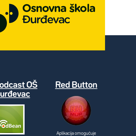
odcast OŠ
Red Button
urđevac
Aplikacija omogućuje