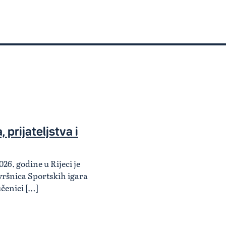
 prijateljstva i
026. godine u Rijeci je
ršnica Sportskih igara
učenici […]