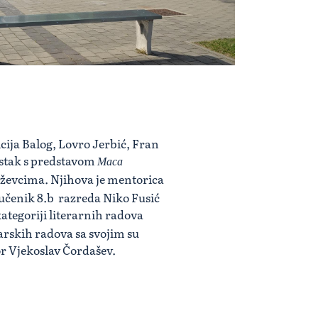
cija Balog, Lovro Jerbić, Fran
estak s predstavom
Maca
riževcima. Njihova je mentorica
 učenik 8.b razreda Niko Fusić
ategoriji literarnih radova
narskih radova sa svojim su
or Vjekoslav Čordašev.