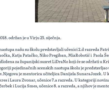
8. održan je u Virju 25. siječnja.
astupa našu su školu predstavljali učenici 2.d razreda Patri
hočka, Katja Patačko, Niko Pregiban, MiaRobotić i Paola Š
edložena za županijski susret LiDraNo koji će se održati u K
egoriji pojedinačnih scenskih nastupa školu je predstavljao
.Njegova je mentorica učiteljica Danijela SunaraJozek. U k
am
kres i Laura Zvonar, učenice 7.a razreda. U kategoriji novi
erbek i Lucija Smes, učenice 8. a razreda, a njihov je ment