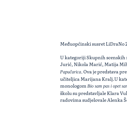
Međuopćinski susret LiDraNo 201
U kategoriji Skupnih scenskih n
Jurić, Nikola Marić, Matija Mi
. Ova je predstava pr
Papučarica
učiteljica Marijana Kralj.U kat
monologom
Bio sam pas i opet s
školu su predstavljale Klara Vu
radovima sudjelovale Alenka Šč