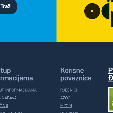
Traži
stup
Korisne
P
ormacijama
poveznice
Đ
UP INFORMACIJAMA
RJEČNICI
A NABAVA
AZOO
ČAJI
MZOM