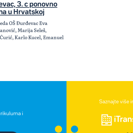
vac, 3. c ponovno
ma u Hrvatskoj
zreda OŠ Đurđevac Eva
anović, Marija Seleš,
 Ćurić, Karlo Kucel, Emanuel
Saznajte više 
urikuluma i
iTra