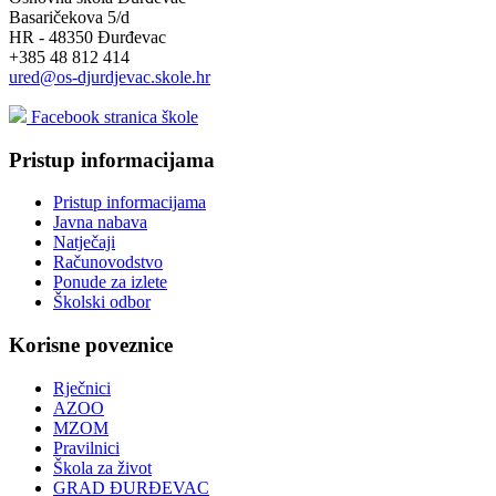
Basaričekova 5/d
HR - 48350 Đurđevac
+385 48 812 414
ured@os-djurdjevac.skole.hr
Facebook stranica škole
Pristup informacijama
Pristup informacijama
Javna nabava
Natječaji
Računovodstvo
Ponude za izlete
Školski odbor
Korisne poveznice
Rječnici
AZOO
MZOM
Pravilnici
Škola za život
GRAD ĐURĐEVAC