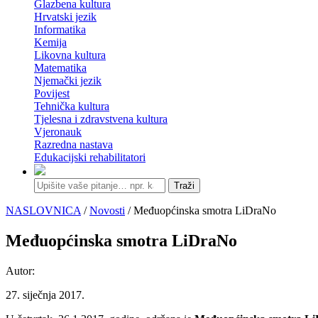
Glazbena kultura
Hrvatski jezik
Informatika
Kemija
Likovna kultura
Matematika
Njemački jezik
Povijest
Tehnička kultura
Tjelesna i zdravstvena kultura
Vjeronauk
Razredna nastava
Edukacijski rehabilitatori
Traži
NASLOVNICA
/
Novosti
/ Međuopćinska smotra LiDraNo
Međuopćinska smotra LiDraNo
Autor:
27. siječnja 2017.