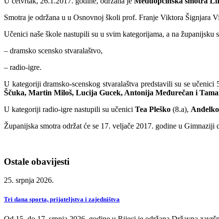
U četvrtak, 26.1.2017. godine, održana je
Međuopćinska smotra L
Smotra je održana u u Osnovnoj školi prof. Franje Viktora Šignjara Virj
Učenici naše škole nastupili su u svim kategorijama, a na županijsku s
– dramsko scensko stvaralaštvo,
– radio-igre.
U kategoriji dramsko-scenskog stvaralaštva predstavili su se učenici
Ščuka, Martin Miloš, Lucija Gucek, Antonija Međurečan i Tama
U kategoriji radio-igre nastupili su učenici
Tea Pleško
(8.a),
Anđelko
Županijska smotra održat će se 17. veljače 2017. godine u Gimnaziji
Ostale obavijesti
25. srpnja 2026.
Tri dana sporta, prijateljstva i zajedništva
Od 15. do 17. srpnja 2026. godine u Rijeci je održana Državna završn