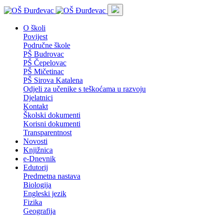
O školi
Povijest
Područne škole
PŠ Budrovac
PŠ Čepelovac
PŠ Mičetinac
PŠ Sirova Katalena
Odjeli za učenike s teškoćama u razvoju
Djelatnici
Kontakt
Školski dokumenti
Korisni dokumenti
Transparentnost
Novosti
Knjižnica
e-Dnevnik
Edutorij
Predmetna nastava
Biologija
Engleski jezik
Fizika
Geografija