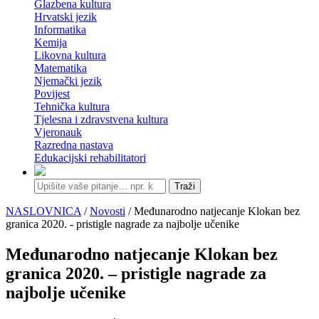
Glazbena kultura
Hrvatski jezik
Informatika
Kemija
Likovna kultura
Matematika
Njemački jezik
Povijest
Tehnička kultura
Tjelesna i zdravstvena kultura
Vjeronauk
Razredna nastava
Edukacijski rehabilitatori
Traži
NASLOVNICA
/
Novosti
/ Međunarodno natjecanje Klokan bez
granica 2020. - pristigle nagrade za najbolje učenike
Međunarodno natjecanje Klokan bez
granica 2020. – pristigle nagrade za
najbolje učenike