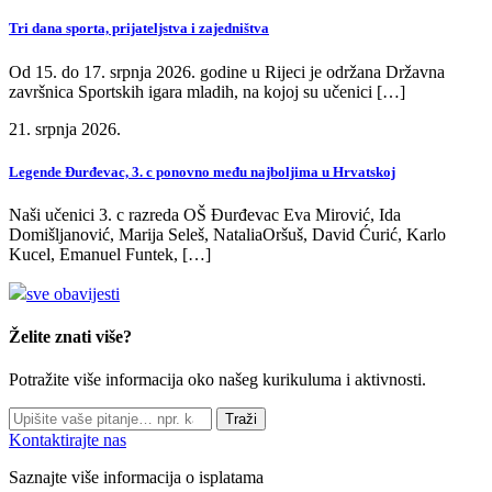
Tri dana sporta, prijateljstva i zajedništva
Od 15. do 17. srpnja 2026. godine u Rijeci je održana Državna
završnica Sportskih igara mladih, na kojoj su učenici […]
21. srpnja 2026.
Legende Đurđevac, 3. c ponovno među najboljima u Hrvatskoj
Naši učenici 3. c razreda OŠ Đurđevac Eva Mirović, Ida
Domišljanović, Marija Seleš, NataliaOršuš, David Ćurić, Karlo
Kucel, Emanuel Funtek, […]
sve obavijesti
Želite znati više?
Potražite više informacija oko našeg kurikuluma i aktivnosti.
Traži
Kontaktirajte nas
Saznajte više informacija o isplatama