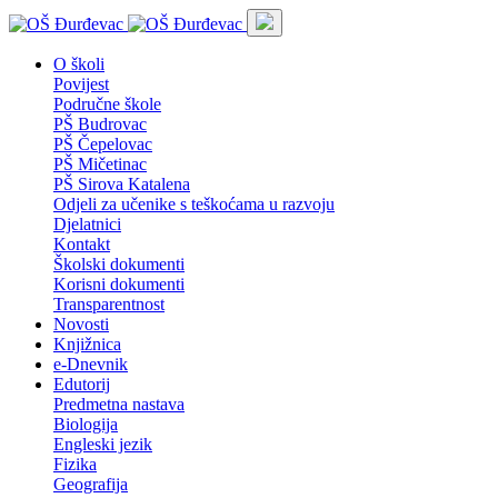
O školi
Povijest
Područne škole
PŠ Budrovac
PŠ Čepelovac
PŠ Mičetinac
PŠ Sirova Katalena
Odjeli za učenike s teškoćama u razvoju
Djelatnici
Kontakt
Školski dokumenti
Korisni dokumenti
Transparentnost
Novosti
Knjižnica
e-Dnevnik
Edutorij
Predmetna nastava
Biologija
Engleski jezik
Fizika
Geografija