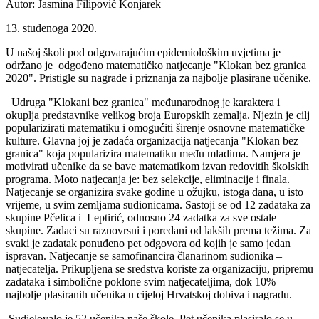
Autor: Jasmina Filipović Konjarek
13. studenoga 2020.
U našoj školi pod odgovarajućim epidemiološkim uvjetima je
održano je odgođeno matematičko natjecanje "Klokan bez granica
2020". Pristigle su nagrade i priznanja za najbolje plasirane učenike.
Udruga "Klokani bez granica" međunarodnog je karaktera i
okuplja predstavnike velikog broja Europskih zemalja. Njezin je cilj
popularizirati matematiku i omogućiti širenje osnovne matematičke
kulture. Glavna joj je zadaća organizacija natjecanja "Klokan bez
granica" koja popularizira matematiku među mladima. Namjera je
motivirati učenike da se bave matematikom izvan redovitih školskih
programa. Moto natjecanja je: bez selekcije, eliminacije i finala.
Natjecanje se organizira svake godine u ožujku, istoga dana, u isto
vrijeme, u svim zemljama sudionicama. Sastoji se od 12 zadataka za
skupine Pčelica i Leptirić, odnosno 24 zadatka za sve ostale
skupine. Zadaci su raznovrsni i poredani od lakših prema težima. Za
svaki je zadatak ponuđeno pet odgovora od kojih je samo jedan
ispravan. Natjecanje se samofinancira članarinom sudionika –
natjecatelja. Prikupljena se sredstva koriste za organizaciju, pripremu
zadataka i simbolične poklone svim natjecateljima, dok 10%
najbolje plasiranih učenika u cijeloj Hrvatskoj dobiva i nagradu.
Sudjelovalo je 52 učenika naše škole. Pet učenika plasiralo se u