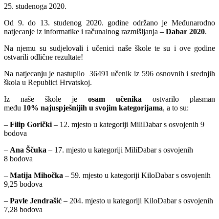
25. studenoga 2020.
Od 9. do 13. studenog 2020. godine održano je Međunarodno
natjecanje iz informatike i računalnog razmišljanja –
Dabar 2020
.
Na njemu su sudjelovali i učenici naše škole te su i ove godine
ostvarili odlične rezultate!
Na natjecanju je nastupilo 36491 učenik iz 596 osnovnih i srednjih
škola u Republici Hrvatskoj.
Iz naše škole je
osam učenika
ostvarilo plasman
među
10% najuspješnijih u svojim kategorijama
, a to su:
–
Filip Gorički
– 12. mjesto u kategoriji MiliDabar s osvojenih 9
bodova
–
Ana Ščuka
– 17. mjesto u kategoriji MiliDabar s osvojenih
8 bodova
–
Matija Mihočka
– 59. mjesto u kategoriji KiloDabar s osvojenih
9,25 bodova
–
Pavle Jendrašić
– 204. mjesto u kategoriji KiloDabar s osvojenih
7,28 bodova