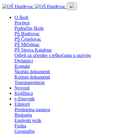
O školi
Povijest
Područne škole
PŠ Budrovac
PŠ Čepelovac
PŠ Mičetinac
PŠ Sirova Katalena
Odjeli za učenike s teškoćama u razvoju
Djelatnici
Kontakt
Školski dokumenti
Korisni dokumenti
Transparentnost
Novosti
Knjižnica
e-Dnevnik
Edutorij
Predmetna nastava
Biologija
Engleski jezik
Fizika
Geografija