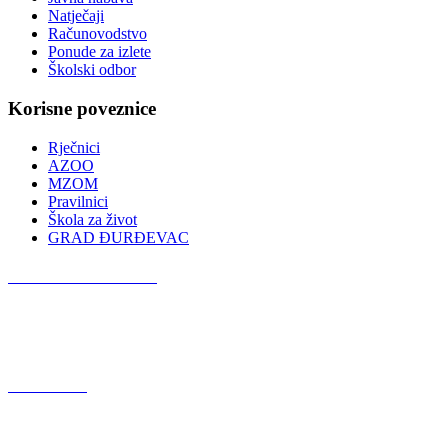
Natječaji
Računovodstvo
Ponude za izlete
Školski odbor
Korisne poveznice
Rječnici
AZOO
MZOM
Pravilnici
Škola za život
GRAD ĐURĐEVAC
Podcast OŠ Đurđevac
Red Button