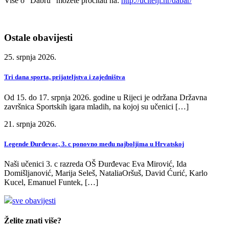
Više o "Dabru" možete pročitati na:
http://ucitelji.hr/dabar/
Ostale obavijesti
25. srpnja 2026.
Tri dana sporta, prijateljstva i zajedništva
Od 15. do 17. srpnja 2026. godine u Rijeci je održana Državna
završnica Sportskih igara mladih, na kojoj su učenici […]
21. srpnja 2026.
Legende Đurđevac, 3. c ponovno među najboljima u Hrvatskoj
Naši učenici 3. c razreda OŠ Đurđevac Eva Mirović, Ida
Domišljanović, Marija Seleš, NataliaOršuš, David Ćurić, Karlo
Kucel, Emanuel Funtek, […]
sve obavijesti
Želite znati više?