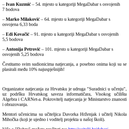
–
Ivan Kuzmić
– 54. mjesto u kategoriji MegaDabar s osvojenih
7 bodova
–
Marko Milaković
– 64. mjesto u kategoriji MegaDabar s
osvojena 6,33 boda
–
Edi Kovačić
– 91. mjesto u kategoriji MegaDabar s osvojenih
5,5 bodova
–
Antonija Petrović
– 101. mjesto u kategoriji MegaDabar s
osvojenih 5,25 bodova
Čestitamo svim sudionicima natjecanja, a posebno onima koji su se
plasirali među 10% najuspješnijih!
Organizator natjecanja za Hrvatsku je udruga "Suradnici u učenju",
uz podršku Hrvatskog saveza informatičara, Visokog učilišta
Algebra i CARNet-a. Pokrovitelj natjecanja je Ministarstvo znanosti
i obrazovanja.
Mentori učenicima su učiteljica Davorka Hrženjak i učitelj Nikola
Mihočka (koji je ujedno i voditelj projekta u našoj školi).