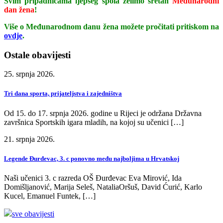
Svim pripadnicama ljepšeg spola želimo sretan
Međunarodni
dan žena
!
Više o Međunarodnom danu žena možete pročitati pritiskom na
ovdje
.
Ostale obavijesti
25. srpnja 2026.
Tri dana sporta, prijateljstva i zajedništva
Od 15. do 17. srpnja 2026. godine u Rijeci je održana Državna
završnica Sportskih igara mladih, na kojoj su učenici […]
21. srpnja 2026.
Legende Đurđevac, 3. c ponovno među najboljima u Hrvatskoj
Naši učenici 3. c razreda OŠ Đurđevac Eva Mirović, Ida
Domišljanović, Marija Seleš, NataliaOršuš, David Ćurić, Karlo
Kucel, Emanuel Funtek, […]
sve obavijesti