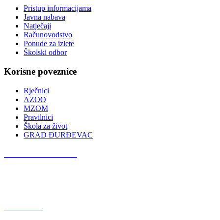
Pristup informacijama
Javna nabava
Natječaji
Računovodstvo
Ponude za izlete
Školski odbor
Korisne poveznice
Rječnici
AZOO
MZOM
Pravilnici
Škola za život
GRAD ĐURĐEVAC
Podcast OŠ Đurđevac
Red Button