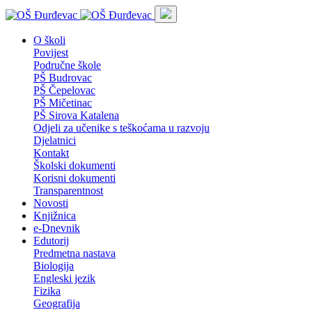
O školi
Povijest
Područne škole
PŠ Budrovac
PŠ Čepelovac
PŠ Mičetinac
PŠ Sirova Katalena
Odjeli za učenike s teškoćama u razvoju
Djelatnici
Kontakt
Školski dokumenti
Korisni dokumenti
Transparentnost
Novosti
Knjižnica
e-Dnevnik
Edutorij
Predmetna nastava
Biologija
Engleski jezik
Fizika
Geografija