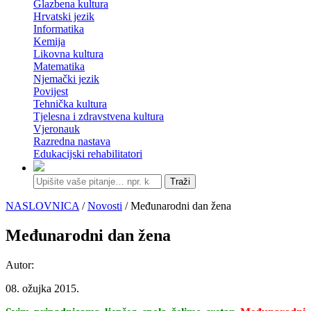
Glazbena kultura
Hrvatski jezik
Informatika
Kemija
Likovna kultura
Matematika
Njemački jezik
Povijest
Tehnička kultura
Tjelesna i zdravstvena kultura
Vjeronauk
Razredna nastava
Edukacijski rehabilitatori
Traži
NASLOVNICA
/
Novosti
/ Međunarodni dan žena
Međunarodni dan žena
Autor:
08. ožujka 2015.