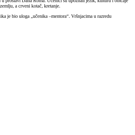
u proslavi Dana Roma. Učenici su upoznali jezik, kulturu i običaje
emlju, a crveni kotač, kretanje.
nika je bio uloga „učenika –mentora“. Vršnjacima u razredu