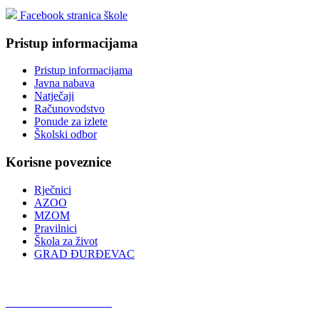
Facebook stranica škole
Pristup informacijama
Pristup informacijama
Javna nabava
Natječaji
Računovodstvo
Ponude za izlete
Školski odbor
Korisne poveznice
Rječnici
AZOO
MZOM
Pravilnici
Škola za život
GRAD ĐURĐEVAC
Podcast OŠ Đurđevac