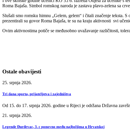
I ove školske godine učenici KO 5.i 6. razreda Odjela za učenike s t
Roma Bajaša. Simbol romskog naroda je zastava plavo-zelena sa crveni
Slušali smo romsku himnu „Gelem, gelem“ i čitali značenje teksta. S
prezentirali su govor Roma Bajaša, te su na kraju aktivnosti svi učeni
Ovim aktivnostima potiče se međusobno uvažavanje različitosti, tolera
Ostale obavijesti
25. srpnja 2026.
Tri dana sporta, prijateljstva i zajedništva
Od 15. do 17. srpnja 2026. godine u Rijeci je održana Državna završn
21. srpnja 2026.
Legende Đurđevac, 3. c ponovno među najboljima u Hrvatskoj