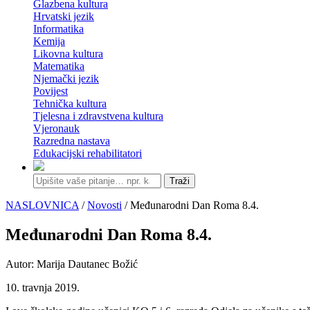
Glazbena kultura
Hrvatski jezik
Informatika
Kemija
Likovna kultura
Matematika
Njemački jezik
Povijest
Tehnička kultura
Tjelesna i zdravstvena kultura
Vjeronauk
Razredna nastava
Edukacijski rehabilitatori
Traži
NASLOVNICA
/
Novosti
/ Međunarodni Dan Roma 8.4.
Međunarodni Dan Roma 8.4.
Autor: Marija Dautanec Božić
10. travnja 2019.