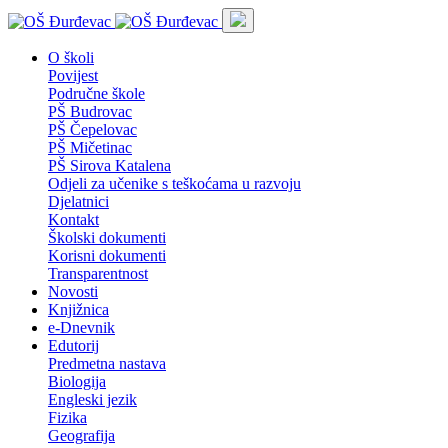
O školi
Povijest
Područne škole
PŠ Budrovac
PŠ Čepelovac
PŠ Mičetinac
PŠ Sirova Katalena
Odjeli za učenike s teškoćama u razvoju
Djelatnici
Kontakt
Školski dokumenti
Korisni dokumenti
Transparentnost
Novosti
Knjižnica
e-Dnevnik
Edutorij
Predmetna nastava
Biologija
Engleski jezik
Fizika
Geografija