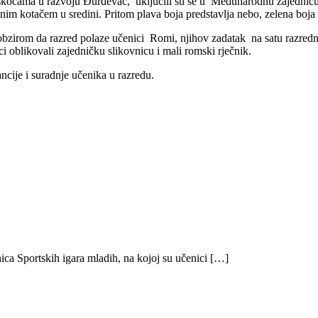
eškoćama u razvoju Đurđevac, uključili su se u Međunarodnu zajednicu 
m kotačem u sredini. Pritom plava boja predstavlja nebo, zelena boja z
 obzirom da razred polaze učenici Romi, njihov zadatak na satu razred
ci oblikovali zajedničku slikovnicu i mali romski rječnik.
ncije i suradnje učenika u razredu.
ica Sportskih igara mladih, na kojoj su učenici […]