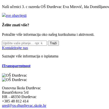
Naši učenici 3. c razreda OŠ Đurđevac Eva Mirović, Ida Domišljanov
sve obavijesti
Želite znati više?
Potražite više informacija oko našeg kurikuluma i aktivnosti.
Traži
Kontaktirajte nas
Saznajte više informacija o isplatama
iTransparentnost
Osnovna škola Đurđevac
Basaričekova 5/d
HR - 48350 Đurđevac
+385 48 812 414
ured@os-djurdjevac.skole.hr