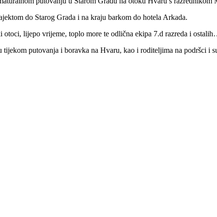
na maturalnom putovanju u Starom Gradu na otoku Hvaru s razrednikom
rajektom do Starog Grada i na kraju barkom do hotela Arkada.
ki otoci, lijepo vrijeme, toplo more te odlična ekipa 7.d razreda i osta
ijekom putovanja i boravka na Hvaru, kao i roditeljima na podršci i su