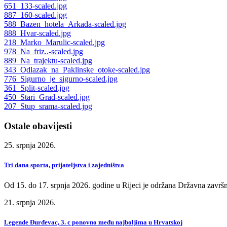
651_133-scaled.jpg
887_160-scaled.jpg
588_Bazen_hotela_Arkada-scaled.jpg
888_Hvar-scaled.jpg
218_Marko_Marulic-scaled.jpg
978_Na_friz..-scaled.jpg
889_Na_trajektu-scaled.jpg
343_Odlazak_na_Paklinske_otoke-scaled.jpg
776_Sigurno_je_sigurno-scaled.jpg
361_Split-scaled.jpg
450_Stari_Grad-scaled.jpg
207_Stup_srama-scaled.jpg
Ostale obavijesti
25. srpnja 2026.
Tri dana sporta, prijateljstva i zajedništva
Od 15. do 17. srpnja 2026. godine u Rijeci je održana Državna završn
21. srpnja 2026.
Legende Đurđevac, 3. c ponovno među najboljima u Hrvatskoj