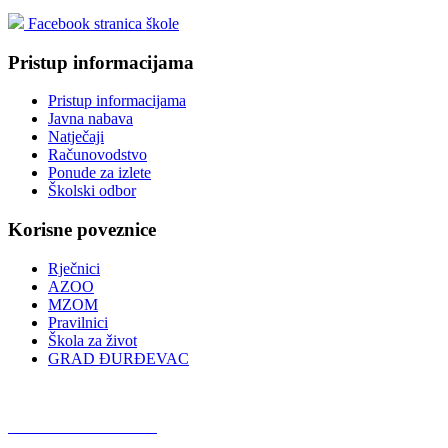
Facebook stranica škole
Pristup informacijama
Pristup informacijama
Javna nabava
Natječaji
Računovodstvo
Ponude za izlete
Školski odbor
Korisne poveznice
Rječnici
AZOO
MZOM
Pravilnici
Škola za život
GRAD ĐURĐEVAC
Podcast OŠ Đurđevac