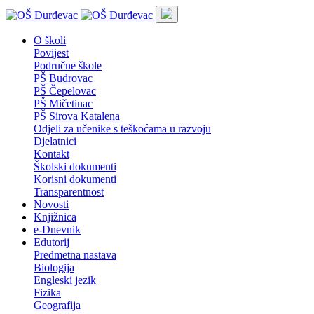
O školi
Povijest
Područne škole
PŠ Budrovac
PŠ Čepelovac
PŠ Mičetinac
PŠ Sirova Katalena
Odjeli za učenike s teškoćama u razvoju
Djelatnici
Kontakt
Školski dokumenti
Korisni dokumenti
Transparentnost
Novosti
Knjižnica
e-Dnevnik
Edutorij
Predmetna nastava
Biologija
Engleski jezik
Fizika
Geografija