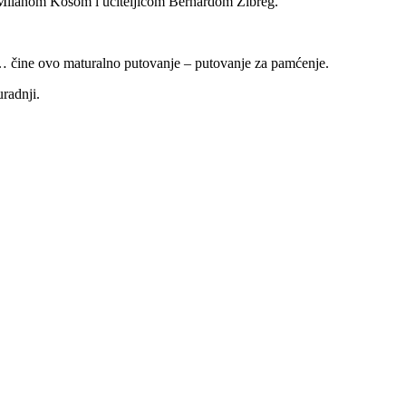
 Milanom Kosom i učiteljicom Bernardom Žibreg.
lih… čine ovo maturalno putovanje – putovanje za pamćenje.
radnji.