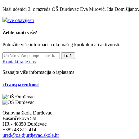
Naši učenici 3. c razreda OŠ Đurđevac Eva Mirović, Ida Domišljanov
sve obavijesti
Želite znati više?
Potražite više informacija oko našeg kurikuluma i aktivnosti.
Traži
Kontaktirajte nas
Saznajte više informacija o isplatama
iTransparentnost
Osnovna škola Đurđevac
Basaričekova 5/d
HR - 48350 Đurđevac
+385 48 812 414
ured@os-djurdjevac.skole.hr