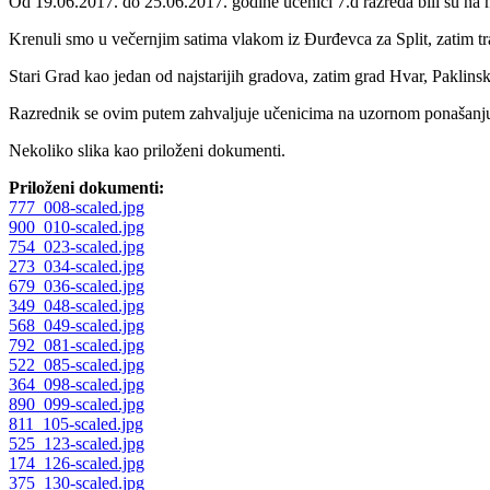
Od 19.06.2017. do 25.06.2017. godine učenici 7.d razreda bili su 
Krenuli smo u večernjim satima vlakom iz Đurđevca za Split, zatim t
Stari Grad kao jedan od najstarijih gradova, zatim grad Hvar, Paklins
Razrednik se ovim putem zahvaljuje učenicima na uzornom ponašanju t
Nekoliko slika kao priloženi dokumenti.
Priloženi dokumenti:
777_008-scaled.jpg
900_010-scaled.jpg
754_023-scaled.jpg
273_034-scaled.jpg
679_036-scaled.jpg
349_048-scaled.jpg
568_049-scaled.jpg
792_081-scaled.jpg
522_085-scaled.jpg
364_098-scaled.jpg
890_099-scaled.jpg
811_105-scaled.jpg
525_123-scaled.jpg
174_126-scaled.jpg
375_130-scaled.jpg