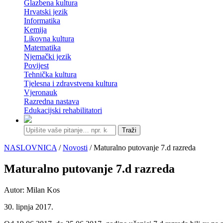
Glazbena kultura
Hrvatski jezik
Informatika
Kemija
Likovna kultura
Matematika
Njemački jezik
Povijest
Tehnička kultura
Tjelesna i zdravstvena kultura
Vjeronauk
Razredna nastava
Edukacijski rehabilitatori
Traži
NASLOVNICA
/
Novosti
/ Maturalno putovanje 7.d razreda
Maturalno putovanje 7.d razreda
Autor: Milan Kos
30. lipnja 2017.