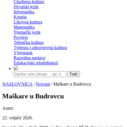
Glazbena kultura
Hrvatski jezik
Informatika
Kemija
Likovna kultura
Matematika
Njemački jezik
Povijest
Tehnička kultura
Tjelesna i zdravstvena kultura
Vjeronauk
Razredna nastava
Edukacijski rehabilitatori
Traži
NASLOVNICA
/
Novosti
/ Maškare u Budrovcu
Maškare u Budrovcu
Autor:
22. veljače 2020.