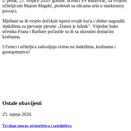
U petak, 21. veljače 2020. godine, učenici PŠ Budrovac, sa svojom
učiteljicom Majom Magdić, prošetali su ulicama sela u maskiranoj
povorci.
Mještani su ih veselo dočekali ispred svojih kuća i obilno nagradili
slatkišima za pjevanje pjesme „Danas je fašnik“. Vrijedne bake
učenika Frana i Barbare počastile su ih sa ukusnim domaćim
krafnama.
Učenici i učiteljica zahvaljuju svima na slatkišima, krafnama i
gostoprimstvu!
Ostale obavijesti
25. srpnja 2026.
Tri dana sporta, prijateljstva i zajedništva