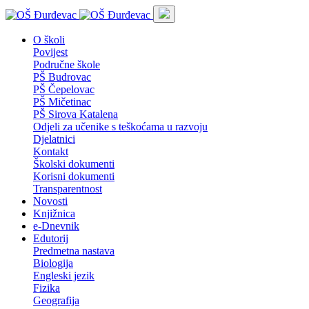
O školi
Povijest
Područne škole
PŠ Budrovac
PŠ Čepelovac
PŠ Mičetinac
PŠ Sirova Katalena
Odjeli za učenike s teškoćama u razvoju
Djelatnici
Kontakt
Školski dokumenti
Korisni dokumenti
Transparentnost
Novosti
Knjižnica
e-Dnevnik
Edutorij
Predmetna nastava
Biologija
Engleski jezik
Fizika
Geografija