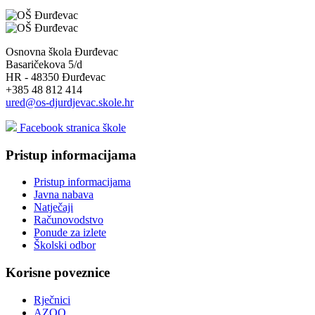
Osnovna škola Đurđevac
Basaričekova 5/d
HR - 48350 Đurđevac
+385 48 812 414
ured@os-djurdjevac.skole.hr
Facebook stranica škole
Pristup informacijama
Pristup informacijama
Javna nabava
Natječaji
Računovodstvo
Ponude za izlete
Školski odbor
Korisne poveznice
Rječnici
AZOO