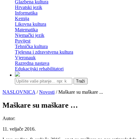
Glazbena kultura
Hrvatski jezik
Informatika
Kemija
Likovna kultura
Matematika
Njemački jezik
Povijest
Tehnička kultura
Tjelesna i zdravstvena kultura
Vjeronauk
Razredna nastava
Edukacijski rehabilitatori
Traži
NASLOVNICA
/
Novosti
/ Maškare su maškare ...
Maškare su maškare …
Autor:
11. veljače 2016.