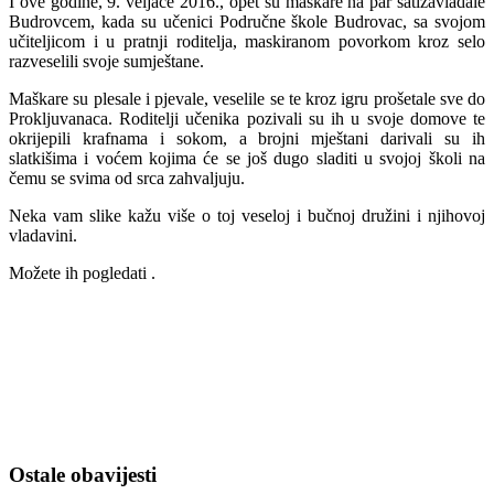
I ove godine, 9. veljače 2016., opet su maškare na par satizavladale
Budrovcem, kada su učenici Područne škole Budrovac, sa svojom
učiteljicom i u pratnji roditelja, maskiranom povorkom kroz selo
razveselili svoje sumještane.
Maškare su plesale i pjevale, veselile se te kroz igru prošetale sve do
Prokljuvanaca. Roditelji učenika pozivali su ih u svoje domove te
okrijepili krafnama i sokom, a brojni mještani darivali su ih
slatkišima i voćem kojima će se još dugo sladiti u svojoj školi na
čemu se svima od srca zahvaljuju.
Neka vam slike kažu više o toj veseloj i bučnoj družini i njihovoj
vladavini.
Možete ih pogledati .
Ostale obavijesti