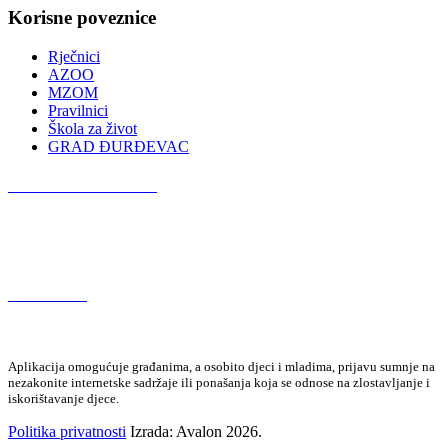
Korisne poveznice
Rječnici
AZOO
MZOM
Pravilnici
Škola za život
GRAD ĐURĐEVAC
Podcast OŠ Đurđevac
Red Button
Aplikacija omogućuje građanima, a osobito djeci i mladima, prijavu sumnje na
nezakonite internetske sadržaje ili ponašanja koja se odnose na zlostavljanje i
iskorištavanje djece.
Politika privatnosti
Izrada: Avalon 2026.