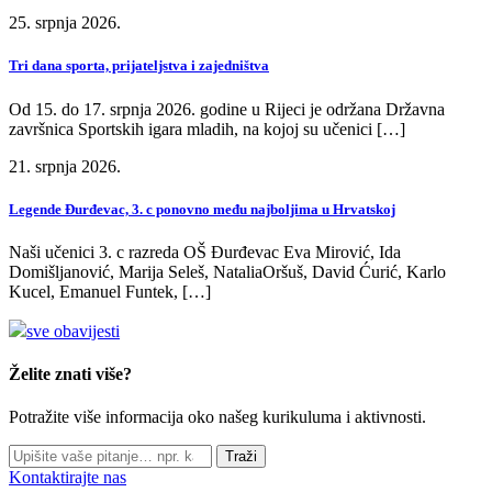
25. srpnja 2026.
Tri dana sporta, prijateljstva i zajedništva
Od 15. do 17. srpnja 2026. godine u Rijeci je održana Državna
završnica Sportskih igara mladih, na kojoj su učenici […]
21. srpnja 2026.
Legende Đurđevac, 3. c ponovno među najboljima u Hrvatskoj
Naši učenici 3. c razreda OŠ Đurđevac Eva Mirović, Ida
Domišljanović, Marija Seleš, NataliaOršuš, David Ćurić, Karlo
Kucel, Emanuel Funtek, […]
sve obavijesti
Želite znati više?
Potražite više informacija oko našeg kurikuluma i aktivnosti.
Traži
Kontaktirajte nas