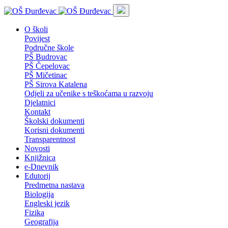
O školi
Povijest
Područne škole
PŠ Budrovac
PŠ Čepelovac
PŠ Mičetinac
PŠ Sirova Katalena
Odjeli za učenike s teškoćama u razvoju
Djelatnici
Kontakt
Školski dokumenti
Korisni dokumenti
Transparentnost
Novosti
Knjižnica
e-Dnevnik
Edutorij
Predmetna nastava
Biologija
Engleski jezik
Fizika
Geografija