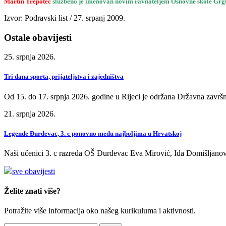
Martin Trepotec
službeno je imenovan novim ravnateljem Osnovne škole Grgu
Izvor: Podravski list / 27. srpanj 2009.
Ostale obavijesti
25. srpnja 2026.
Tri dana sporta, prijateljstva i zajedništva
Od 15. do 17. srpnja 2026. godine u Rijeci je održana Državna završn
21. srpnja 2026.
Legende Đurđevac, 3. c ponovno među najboljima u Hrvatskoj
Naši učenici 3. c razreda OŠ Đurđevac Eva Mirović, Ida Domišljanov
sve obavijesti
Želite znati više?
Potražite više informacija oko našeg kurikuluma i aktivnosti.