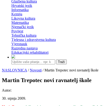
Glazbena kultura
Hrvatski jezik
Informatika
Kemija
Likovna kultura
Matematika
Njemački jezik
Povijest
Tehnička kultura
Tjelesna i zdravstvena kultura
Vjeronauk
Razredna nastava
Edukacijski rehabilitatori
Traži
NASLOVNICA
/
Novosti
/ Martin Trepotec novi ravnatelj škole
Martin Trepotec novi ravnatelj škole
Autor:
30. srpnja 2009.