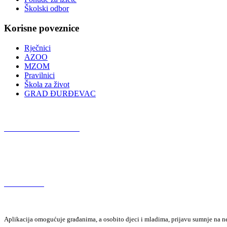
Školski odbor
Korisne poveznice
Rječnici
AZOO
MZOM
Pravilnici
Škola za život
GRAD ĐURĐEVAC
Podcast OŠ Đurđevac
Red Button
Aplikacija omogućuje građanima, a osobito djeci i mladima, prijavu sumnje na neza