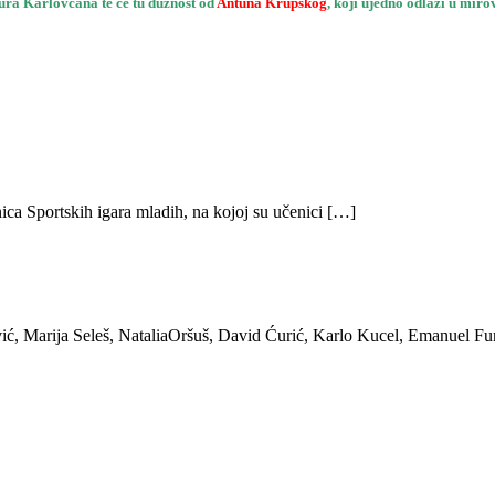
ra Karlovčana te će tu dužnost od
Antuna Krupskog
, koji ujedno odlazi u miro
ica Sportskih igara mladih, na kojoj su učenici […]
ić, Marija Seleš, NataliaOršuš, David Ćurić, Karlo Kucel, Emanuel Fu