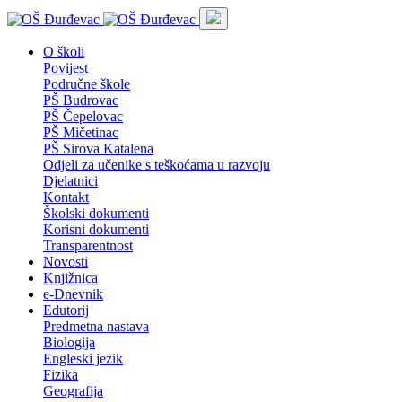
O školi
Povijest
Područne škole
PŠ Budrovac
PŠ Čepelovac
PŠ Mičetinac
PŠ Sirova Katalena
Odjeli za učenike s teškoćama u razvoju
Djelatnici
Kontakt
Školski dokumenti
Korisni dokumenti
Transparentnost
Novosti
Knjižnica
e-Dnevnik
Edutorij
Predmetna nastava
Biologija
Engleski jezik
Fizika
Geografija