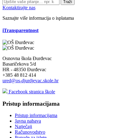
Traži
Kontaktirajte nas
Saznajte više informacija o isplatama
iTransparentnost
Osnovna škola Đurđevac
Basaričekova 5/d
HR - 48350 Đurđevac
+385 48 812 414
ured@os-djurdjevac.skole.hr
Facebook stranica škole
Pristup informacijama
Pristup informacijama
Javna nabava
Natječaji
Računovodstvo
Ponude za izlete