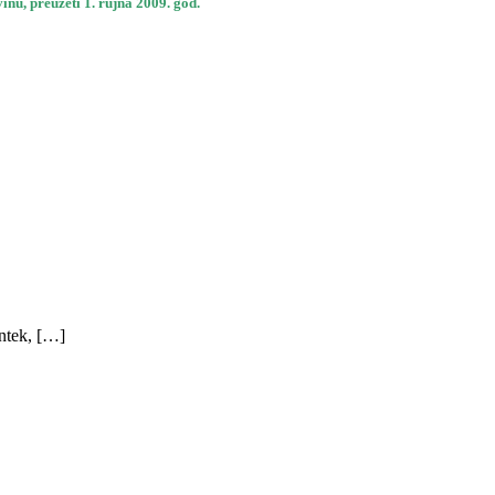
vinu, preuzeti 1. rujna 2009. god.
ntek, […]