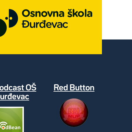
odcast OŠ
Red Button
urđevac