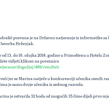
drašić pozvana je na Državno natjecanje iz informatike za 
a Davorka Hrženjak.
 od 13. do 16. ožujka 2018. godine u Primoštenu u Hotelu Zo
žete vidjeti klikom na poveznicu
tjecanje/dogadjaj/489/rezultati
e veći jer se Marina natječe u konkurenciji učenika osmih r
ima je samo dvoje učenika iz sedmog razreda.
na je ostvarila 32 boda od mogućih 35 čime dijeli prvo mjes