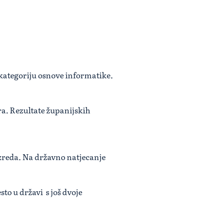
kategoriju osnove informatike.
ra. Rezultate županijskih
azreda. Na državno natjecanje
to u državi s još dvoje