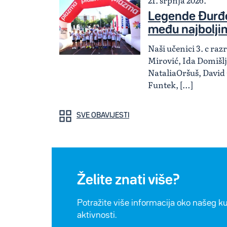
21. srpnja 2026.
Legende Đurđe
među najbolji
Naši učenici 3. c ra
Mirović, Ida Domišlj
NataliaOršuš, David
Funtek, […]
SVE OBAVIJESTI
Želite znati više?
Potražite više informacija oko našeg k
aktivnosti.