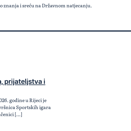
uno znanja i sreću na Državnom natjecanju.
 prijateljstva i
026. godine u Rijeci je
ršnica Sportskih igara
učenici […]