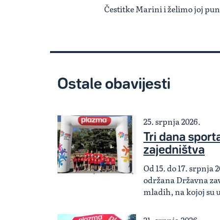
Čestitke Marini i želimo joj p
Ostale obavijesti
25. srpnja 2026.
Tri dana sporta,
zajedništva
Od 15. do 17. srpnja 2
održana Državna zav
mladih, na kojoj su 