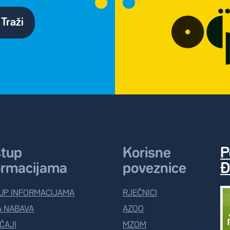
Traži
stup
Korisne
P
ormacijama
poveznice
Đ
UP INFORMACIJAMA
RJEČNICI
A NABAVA
AZOO
ČAJI
MZOM