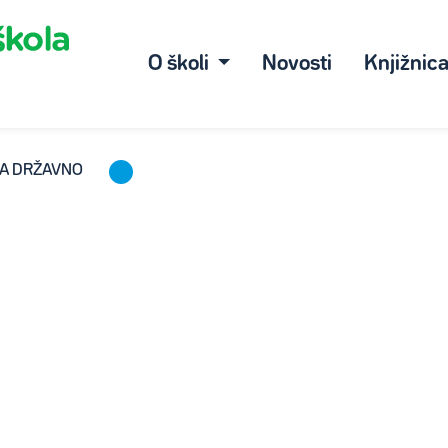
O školi
Novosti
Knjižnic
NA DRŽAVNO