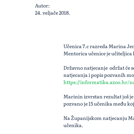
Autor:
24. veljače 2018.
Učenica 7.c razreda Marina Jen
Mentorica učenice je učiteljic
Državno natjecanje održat će se
natjecanja i popis pozvanih mo
https://informatika.azoo.hr/na
Marinin izvrstan rezultat još j
pozvano je 15 učenika među koj
Na Županijskom natjecanju Mari
učenika.