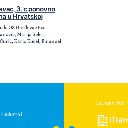
vac, 3. c ponovno
ma u Hrvatskoj
zreda OŠ Đurđevac Eva
anović, Marija Seleš,
 Ćurić, Karlo Kucel, Emanuel
Saznajte više 
urikuluma i
iTra