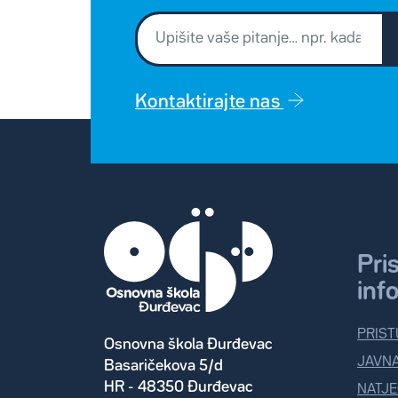
Kontaktirajte nas
Pri
inf
PRIST
Osnovna škola Đurđevac
JAVN
Basaričekova 5/d
HR - 48350 Đurđevac
NATJE