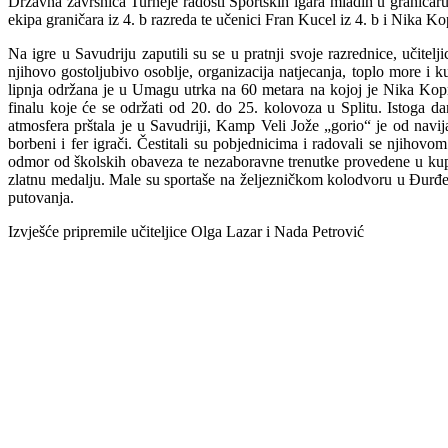
Državna završnica Turneje radosti Sportskih igara mladih u graničaru 
ekipa graničara iz 4. b razreda te učenici Fran Kucel iz 4. b i Nika K
Na igre u Savudriju zaputili su se u pratnji svoje razrednice, učite
njihovo gostoljubivo osoblje, organizacija natjecanja, toplo more i ku
lipnja održana je u Umagu utrka na 60 metara na kojoj je Nika Kopr
finalu koje će se održati od 20. do 25. kolovoza u Splitu. Istoga da
atmosfera prštala je u Savudriji, Kamp Veli Jože „gorio“ je od navijan
borbeni i fer igrači. Čestitali su pobjednicima i radovali se njihovom
odmor od školskih obaveza te nezaboravne trenutke provedene u kupan
zlatnu medalju. Male su sportaše na željezničkom kolodvoru u Đurđev
putovanja.
Izvješće pripremile učiteljice Olga Lazar i Nada Petrović