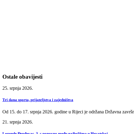
Ostale obavijesti
25. srpnja 2026.
Tri dana sporta, prijateljstva i zajedništva
Od 15. do 17. srpnja 2026. godine u Rijeci je održana Državna završn
21. srpnja 2026.
Legende Đurđevac, 3. c ponovno među najboljima u Hrvatskoj