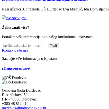
Naši učenici 3. c razreda OŠ Đurđevac Eva Mirović, Ida Domišljanov
sve obavijesti
Želite znati više?
Potražite više informacija oko našeg kurikuluma i aktivnosti.
Traži
Kontaktirajte nas
Saznajte više informacija o isplatama
iTransparentnost
Osnovna škola Đurđevac
Basaričekova 5/d
HR - 48350 Đurđevac
+385 48 812 414
ured@os-djurdjevac.skole.hr