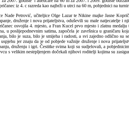
za 2007. godište i atletičare na 60 m za 2007. i 2009. godište održano
opričanec iz 4. c razreda kao najbrži u utrci na 60 m, pobjednici na tur
ljice Nade Petrović, učiteljice Olge Lazar te Nikine majke Jasne Kopr
panje, druženje i nova prijateljstva, oduševili su male natjecatelje i nj
ičanec osvojila 4. mjesto, a Fran Kucel prvo mjesto i zlatnu medalj
na, u poslijepodnevnim satima, započela je završnica u graničaru koja
ja, bilo je suza, bilo je smijeha i radosti, a svi zajedno odlično su se 
 uspjehu jer znaju da je od pobjede važnije druženje i nova prijateljstv
ju, druženju i igri. Čestitke svima koji su sudjelovali, a pobjednici
cu s velikim nestrpljenjem dočekali njihovi roditelji kojima su zasigu