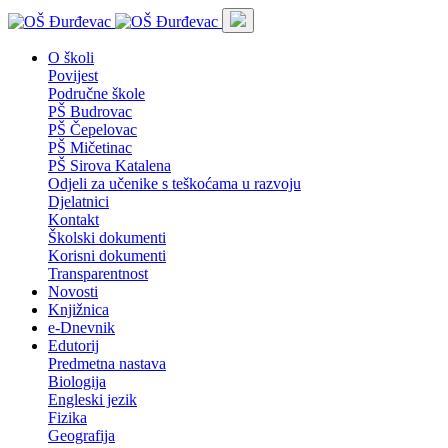
O školi
Povijest
Područne škole
PŠ Budrovac
PŠ Čepelovac
PŠ Mičetinac
PŠ Sirova Katalena
Odjeli za učenike s teškoćama u razvoju
Djelatnici
Kontakt
Školski dokumenti
Korisni dokumenti
Transparentnost
Novosti
Knjižnica
e-Dnevnik
Edutorij
Predmetna nastava
Biologija
Engleski jezik
Fizika
Geografija