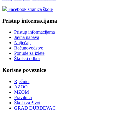
Facebook stranica škole
Pristup informacijama
Pristup informacijama
Javna nabava
Natječaji
Računovodstvo
Ponude za izlete
Školski odbor
Korisne poveznice
Rječnici
AZOO
MZOM
Pravilnici
Škola za život
GRAD ĐURĐEVAC
Podcast OŠ Đurđevac