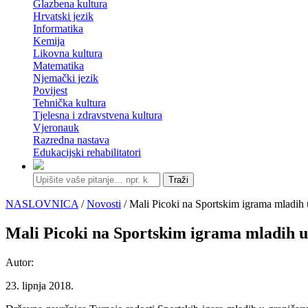
Glazbena kultura
Hrvatski jezik
Informatika
Kemija
Likovna kultura
Matematika
Njemački jezik
Povijest
Tehnička kultura
Tjelesna i zdravstvena kultura
Vjeronauk
Razredna nastava
Edukacijski rehabilitatori
Traži
NASLOVNICA
/
Novosti
/ Mali Picoki na Sportskim igrama mladih 
Mali Picoki na Sportskim igrama mladih u
Autor:
23. lipnja 2018.