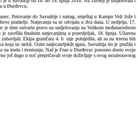
 je u Savudriji od 16. do 19. lipnja 2018. Na Turneji je sudjelovala i
niru u Đurđevcu.
ičanec. Putovanje do Savudrije i natrag, smještaj u Kampu Veli Jože i
ihove pratitelje. Natjecanja su se odvijala u dva dana. U nedjelju, 17.
u te je time ostvario pravo na sudjelovanja na Velikom međunarodnom
 je završila finalnim natjecanjima u ponedjeljak, 18. lipnja. Užarena
zabavljali. Ekipa graničara 4. b nije pobijedila, ali su na terenu bili
a koja su stekli. Osim natjecateljskih igara, Savudrija im je pružila i
ma na trudu i treniranju. Naš je Fran u Đurđevac ponosno donio svoju
rno još dugo u noć prepričavali svoje doživljaje s ovog nezaboravnog