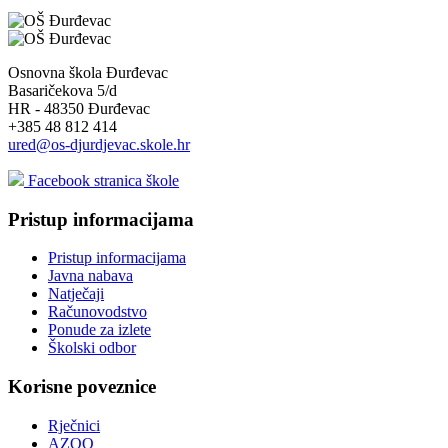
Osnovna škola Đurđevac
Basaričekova 5/d
HR - 48350 Đurđevac
+385 48 812 414
ured@os-djurdjevac.skole.hr
Facebook stranica škole
Pristup informacijama
Pristup informacijama
Javna nabava
Natječaji
Računovodstvo
Ponude za izlete
Školski odbor
Korisne poveznice
Rječnici
AZOO