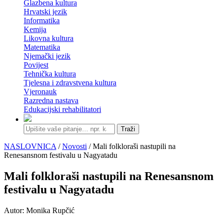
Glazbena kultura
Hrvatski jezik
Informatika
Kemija
Likovna kultura
Matematika
Njemački jezik
Povijest
Tehnička kultura
Tjelesna i zdravstvena kultura
Vjeronauk
Razredna nastava
Edukacijski rehabilitatori
Traži
NASLOVNICA
/
Novosti
/ Mali folkloraši nastupili na
Renesansnom festivalu u Nagyatadu
Mali folkloraši nastupili na Renesansnom
festivalu u Nagyatadu
Autor: Monika Rupčić