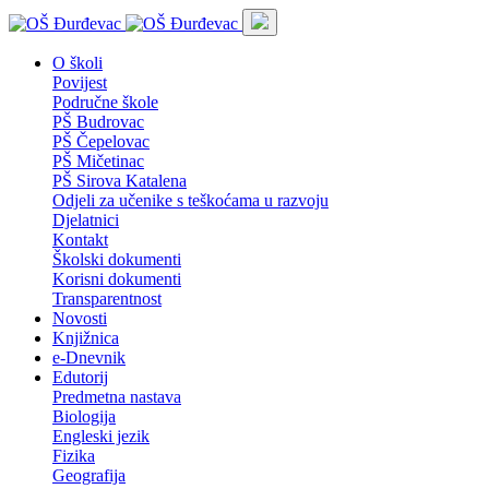
O školi
Povijest
Područne škole
PŠ Budrovac
PŠ Čepelovac
PŠ Mičetinac
PŠ Sirova Katalena
Odjeli za učenike s teškoćama u razvoju
Djelatnici
Kontakt
Školski dokumenti
Korisni dokumenti
Transparentnost
Novosti
Knjižnica
e-Dnevnik
Edutorij
Predmetna nastava
Biologija
Engleski jezik
Fizika
Geografija