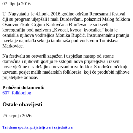
07. lipnja 2016.
U Nagyatadu je 4.lipnja 2016.godine održan Renesansni festival
čiji su program uljepšali i mali Đurđevčani, polaznici Malog folklora
Osnovne škole Grgura Karlovčana Đurđevac te su izveli
koreografiju pod nazivom „Kvocaj, kvocaj kvocalica“ koju je
osmislila njihova voditeljica Monika Rupčić. Instrumentalnu pratnju
izvela je najmlađa sekcija tamburaša pod vodstvom Tomislava
Markovice.
Na festivalu su ostvarili zapažen i uspješan nastup od strane
domaćina i njihovih gostiju te sklopili nova prijateljstva i razvili
nove vještine u sadržajima nevezanim za folklor. S radošću očekuju
uzvratni posjet malih mađarskih folkloraša, koji će produbiti njihove
prijateljske odnose.
Priloženi dokumenti:
607_folklor.jpg
Ostale obavijesti
25. srpnja 2026.
Tri dana sporta, prijateljstva i zajedništva