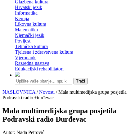
Glazbena kultura
Hrvatski jezik
Informatika
Kemija
Likovna kultura
Matematika
Njemački jezik
Povijest
Tehnička kultura
Tjelesna i zdravstvena kultura
Vjeronauk
Razredna nastava
Edukacijski rehabilitatori
Traži
NASLOVNICA
/
Novosti
/ Mala multimedijska grupa posjetila
Podravski radio Đurđevac
Mala multimedijska grupa posjetila
Podravski radio Đurđevac
Autor: Nada Petrović