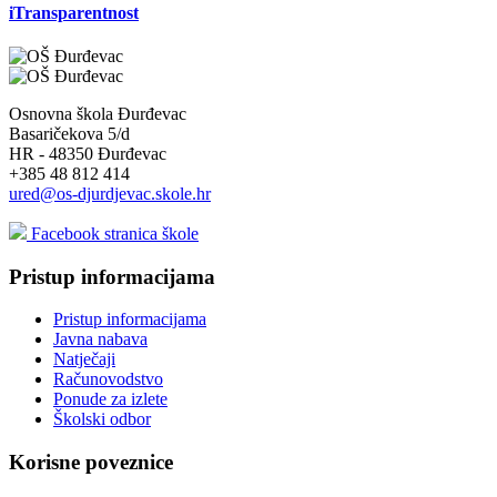
iTransparentnost
Osnovna škola Đurđevac
Basaričekova 5/d
HR - 48350 Đurđevac
+385 48 812 414
ured@os-djurdjevac.skole.hr
Facebook stranica škole
Pristup informacijama
Pristup informacijama
Javna nabava
Natječaji
Računovodstvo
Ponude za izlete
Školski odbor
Korisne poveznice