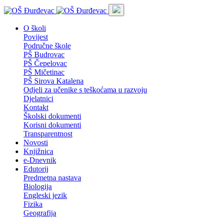
O školi
Povijest
Područne škole
PŠ Budrovac
PŠ Čepelovac
PŠ Mičetinac
PŠ Sirova Katalena
Odjeli za učenike s teškoćama u razvoju
Djelatnici
Kontakt
Školski dokumenti
Korisni dokumenti
Transparentnost
Novosti
Knjižnica
e-Dnevnik
Edutorij
Predmetna nastava
Biologija
Engleski jezik
Fizika
Geografija