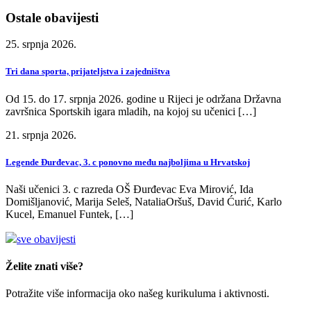
Ostale obavijesti
25. srpnja 2026.
Tri dana sporta, prijateljstva i zajedništva
Od 15. do 17. srpnja 2026. godine u Rijeci je održana Državna
završnica Sportskih igara mladih, na kojoj su učenici […]
21. srpnja 2026.
Legende Đurđevac, 3. c ponovno među najboljima u Hrvatskoj
Naši učenici 3. c razreda OŠ Đurđevac Eva Mirović, Ida
Domišljanović, Marija Seleš, NataliaOršuš, David Ćurić, Karlo
Kucel, Emanuel Funtek, […]
sve obavijesti
Želite znati više?
Potražite više informacija oko našeg kurikuluma i aktivnosti.