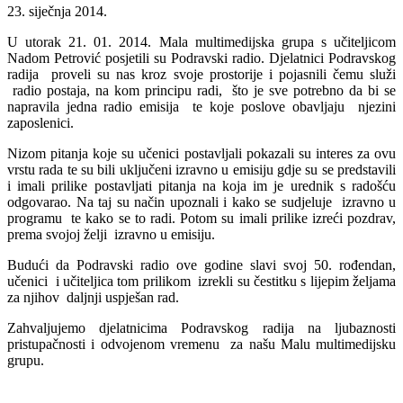
23. siječnja 2014.
U utorak 21. 01. 2014. Mala multimedijska grupa s učiteljicom
Nadom Petrović posjetili su Podravski radio. Djelatnici Podravskog
radija proveli su nas kroz svoje prostorije i pojasnili čemu služi
radio postaja, na kom principu radi, što je sve potrebno da bi se
napravila jedna radio emisija te koje poslove obavljaju njezini
zaposlenici.
Nizom pitanja koje su učenici postavljali pokazali su interes za ovu
vrstu rada te su bili uključeni izravno u emisiju gdje su se predstavili
i imali prilike postavljati pitanja na koja im je urednik s radošću
odgovarao. Na taj su način upoznali i kako se sudjeluje izravno u
programu te kako se to radi. Potom su imali prilike izreći pozdrav,
prema svojoj želji izravno u emisiju.
Budući da Podravski radio ove godine slavi svoj 50. rođendan,
učenici i učiteljica tom prilikom izrekli su čestitku s lijepim željama
za njihov daljnji uspješan rad.
Zahvaljujemo djelatnicima Podravskog radija na ljubaznosti
pristupačnosti i odvojenom vremenu za našu Malu multimedijsku
grupu.