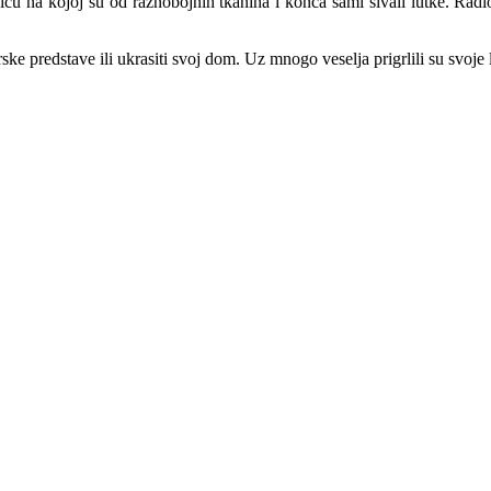
onicu na kojoj su od raznobojnih tkanina i konca sami šivali lutke. Rad
rske predstave ili ukrasiti svoj dom. Uz mnogo veselja prigrlili su svoje 