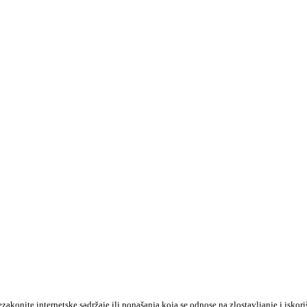
konite internetske sadržaje ili ponašanja koja se odnose na zlostavljanje i iskori