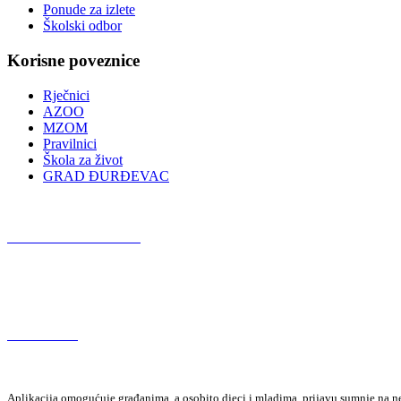
Ponude za izlete
Školski odbor
Korisne poveznice
Rječnici
AZOO
MZOM
Pravilnici
Škola za život
GRAD ĐURĐEVAC
Podcast OŠ Đurđevac
Red Button
Aplikacija omogućuje građanima, a osobito djeci i mladima, prijavu sumnje na neza