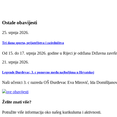
Ostale obavijesti
25. srpnja 2026.
Tri dana sporta, prijateljstva i zajedništva
Od 15. do 17. srpnja 2026. godine u Rijeci je održana Državna završn
21. srpnja 2026.
Legende Đurđevac, 3. c ponovno među najboljima u Hrvatskoj
Naši učenici 3. c razreda OŠ Đurđevac Eva Mirović, Ida Domišljanov
sve obavijesti
Želite znati više?
Potražite više informacija oko našeg kurikuluma i aktivnosti.