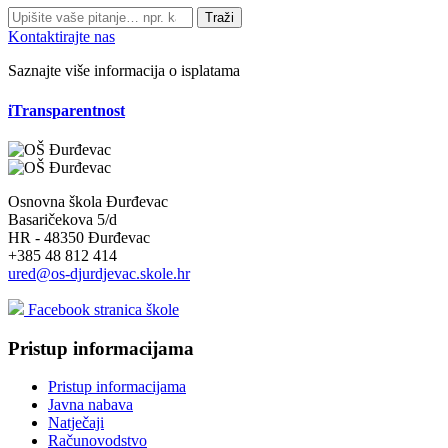
Traži
Kontaktirajte nas
Saznajte više informacija o isplatama
iTransparentnost
Osnovna škola Đurđevac
Basaričekova 5/d
HR - 48350 Đurđevac
+385 48 812 414
ured@os-djurdjevac.skole.hr
Facebook stranica škole
Pristup informacijama
Pristup informacijama
Javna nabava
Natječaji
Računovodstvo