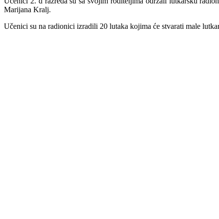
Učenici 2. d razreda su sa svojim roditeljima održali lutkarsku radi
Marijana Kralj. ​
Učenici su na radionici izradili 20 lutaka kojima će stvarati male lutka