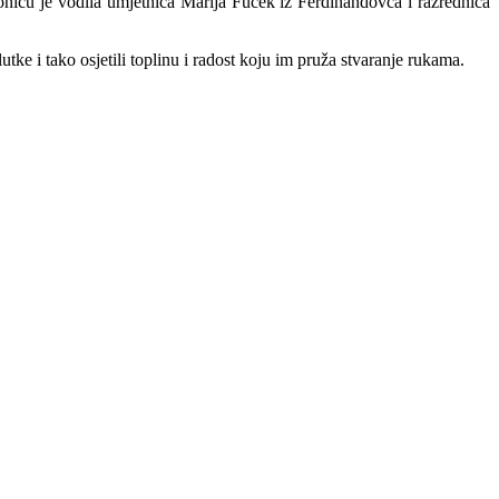
ionicu je vodila umjetnica Marija Fuček iz Ferdinandovca i razrednica
lutke i tako osjetili toplinu i radost koju im pruža stvaranje rukama.