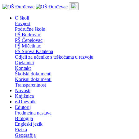
O školi
Povijest
Područne škole
PŠ Budrovac
PŠ Čepelovac
PŠ Mičetinac
PŠ Sirova Katalena
Odjeli za učenike s teškoćama u razvoju
Djelatnici
Kontakt
Školski dokumenti
Korisni dokumenti
Transparentnost
Novosti
Knjižnica
e-Dnevnik
Edutorij
Predmetna nastava
Biologija
Engleski jezik
Fizika
Geografija