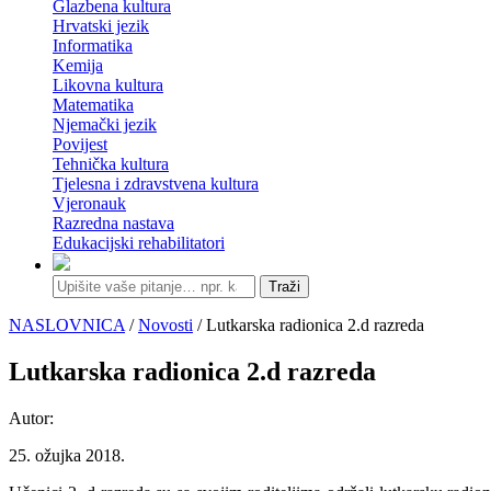
Glazbena kultura
Hrvatski jezik
Informatika
Kemija
Likovna kultura
Matematika
Njemački jezik
Povijest
Tehnička kultura
Tjelesna i zdravstvena kultura
Vjeronauk
Razredna nastava
Edukacijski rehabilitatori
Traži
NASLOVNICA
/
Novosti
/ Lutkarska radionica 2.d razreda
Lutkarska radionica 2.d razreda
Autor:
25. ožujka 2018.