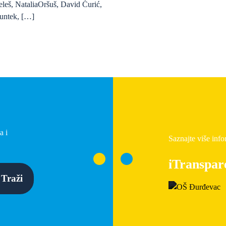
eleš, NataliaOršuš, David Ćurić,
untek, […]
a i
Saznajte više info
iTranspar
Traži