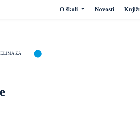
O školi
Novosti
Knjiž
JELIMA ZA
e