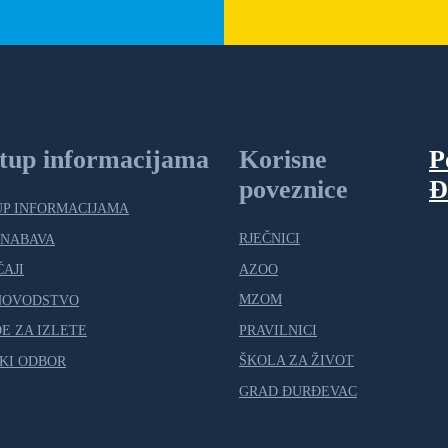
stup informacijama
Korisne
P
poveznice
Đ
UP INFORMACIJAMA
RJEČNICI
 NABAVA
AZOO
ČAJI
MZOM
NOVODSTVO
PRAVILNICI
E ZA IZLETE
ŠKOLA ZA ŽIVOT
KI ODBOR
GRAD ĐURĐEVAC