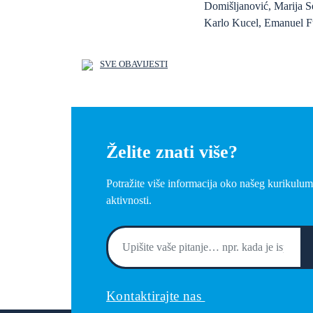
Domišljanović, Marija S
Karlo Kucel, Emanuel F
SVE OBAVIJESTI
Želite znati više?
Potražite više informacija oko našeg kurikulum
aktivnosti.
Kontaktirajte nas