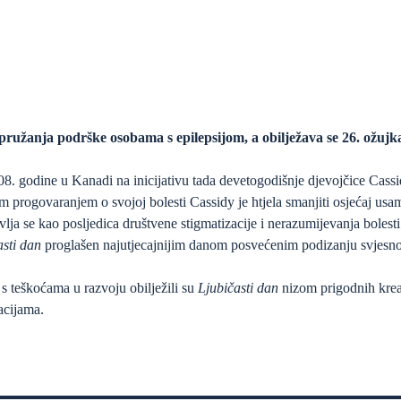
pružanja podrške osobama s epilepsijom, a obilježava se 26. ožujk
08. godine u Kanadi na inicijativu tada devetogodišnje djevojčice Cassi
 progovaranjem o svojoj bolesti Cassidy je htjela smanjiti osjećaj usamlj
vlja se kao posljedica društvene stigmatizacije i nerazumijevanja bolesti
asti dan
proglašen najutjecajnijim danom posvećenim podizanju svjesnost
 s teškoćama u razvoju obilježili su
Ljubičasti dan
nizom prigodnih krea
acijama.