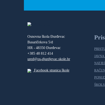
Pri
Osnovna škola Đurđevac
Basaričekova 5/d
HR - 48350 Đurđevac
PRIST
+385 48 812 414
JAVNA
ured@os-djurdjevac.skole.hr
NATJE
Facebook stranica škole
RAČU
PONUD
ŠKOLS