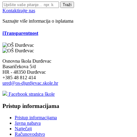
Traži
Kontaktirajte nas
Saznajte više informacija o isplatama
iTransparentnost
Osnovna škola Đurđevac
Basaričekova 5/d
HR - 48350 Đurđevac
+385 48 812 414
ured@os-djurdjevac.skole.hr
Facebook stranica škole
Pristup informacijama
Pristup informacijama
Javna nabava
Natječaji
Računovodstvo