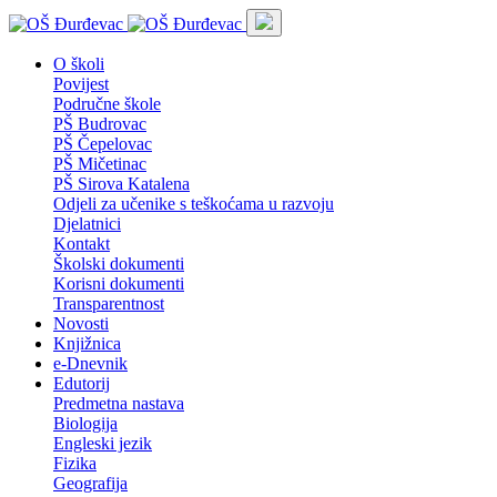
O školi
Povijest
Područne škole
PŠ Budrovac
PŠ Čepelovac
PŠ Mičetinac
PŠ Sirova Katalena
Odjeli za učenike s teškoćama u razvoju
Djelatnici
Kontakt
Školski dokumenti
Korisni dokumenti
Transparentnost
Novosti
Knjižnica
e-Dnevnik
Edutorij
Predmetna nastava
Biologija
Engleski jezik
Fizika
Geografija