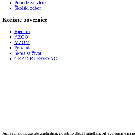
Ponude za izlete
Školski odbor
Korisne poveznice
Rječnici
AZOO
MZOM
Pravilnici
Škola za život
GRAD ĐURĐEVAC
Podcast OŠ Đurđevac
Red Button
Aplikacija omogućuje građanima, a osobito djeci i mladima, prijavu sumnje na neza