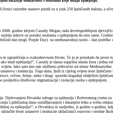
bojom iskazuje solidarnost s osobama koje imaju epilepsiju
.
Učenici razredne nastave pustili su u zrak 250 ljubičastih balona, a uče
nastao 2008. godine idejom Cassidy Megan, tada devetogodišnjom djevoj
u da razbiju mitove uz poruku osobama s epilepsijom da nisu same. God
ubičasti dan (engl. Purple Day) na međunarodnoj razini – dan podrške
iju te ograničenja u svakodnevnom životu. To ju je ponukalo da javno istu
ako imaš epilepsiju!“. Cassidy je danas uspješna mlada žena i jedna od 
ja svijeta. Iako sam dan nije službeno prihvaćen od strane Međunarodne
stanova i institucija. Toga dana, ljudi iz cijelog svijeta nose ljubičast
sovi, večere, šetnje, utrke i drugi sportski događaji obilježeni ljubič
o posljedica društvene stigmatizacije i izolacije osoba s epilepsijom.
acije. Djelovanjem Hrvatske udruge za epilepsiju i Referentnog centra
anju Ljubičastog dana osmišljavanjem i tiskanjem letka u svrhu edukaci
cikliraj za epilepsiju!“, u Hrvatskoj se susljedno, iz godine u godinu, 
 uključile broje ustanove i institucije uključujući osnovne i srednje škol