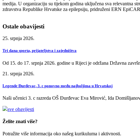
medija. U organizaciju su tijekom godina uključena sva relevantna stru
zdravstva Republike Hrvatske za epilepsiju, pridruženi ERN EpiCAR
Ostale obavijesti
25. srpnja 2026.
Tri dana sporta, prijateljstva i zajedništva
Od 15. do 17. srpnja 2026. godine u Rijeci je održana Državna završn
21. srpnja 2026.
Legende Đurđevac, 3. c ponovno među najboljima u Hrvatskoj
Naši učenici 3. c razreda OŠ Đurđevac Eva Mirović, Ida Domišljanov
sve obavijesti
Želite znati više?
Potražite više informacija oko našeg kurikuluma i aktivnosti.