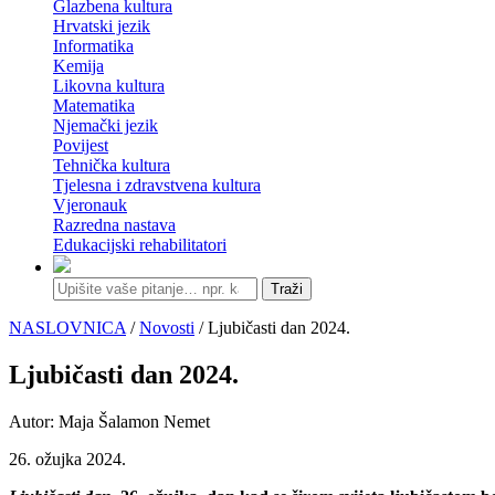
Glazbena kultura
Hrvatski jezik
Informatika
Kemija
Likovna kultura
Matematika
Njemački jezik
Povijest
Tehnička kultura
Tjelesna i zdravstvena kultura
Vjeronauk
Razredna nastava
Edukacijski rehabilitatori
Traži
NASLOVNICA
/
Novosti
/ Ljubičasti dan 2024.
Ljubičasti dan 2024.
Autor: Maja Šalamon Nemet
26. ožujka 2024.