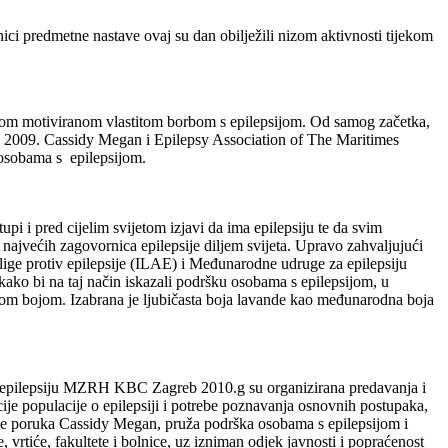
nici predmetne nastave ovaj su dan obilježili nizom aktivnosti tijekom
čicom motiviranom vlastitom borbom s epilepsijom. Od samog začetka,
ine 2009. Cassidy Megan i Epilepsy Association of The Maritimes
 osobama s epilepsijom.
pi i pred cijelim svijetom izjavi da ima epilepsiju te da svim
najvećih zagovornica epilepsije diljem svijeta. Upravo zahvaljujući
 lige protiv epilepsije (ILAE) i Međunarodne udruge za epilepsiju
o kako bi na taj način iskazali podršku osobama s epilepsijom, u
astom bojom. Izabrana je ljubičasta boja lavande kao međunarodna boja
 za epilepsiju MZRH KBC Zagreb 2010.g su organizirana predavanja i
je populacije o epilepsiji i potrebe poznavanja osnovnih postupaka,
šalje poruka Cassidy Megan, pruža podrška osobama s epilepsijom i
e, vrtiće, fakultete i bolnice, uz izniman odjek javnosti i popraćenost