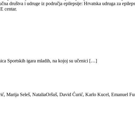
čna društva i udruge iz područja epilepsije: Hrvatska udruga za epilepsi
E centar.
ica Sportskih igara mladih, na kojoj su učenici […]
ić, Marija Seleš, NataliaOršuš, David Ćurić, Karlo Kucel, Emanuel Fu