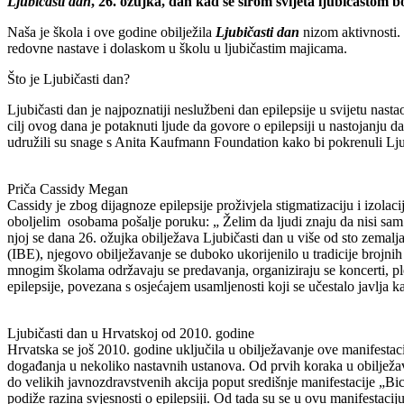
Ljubičasti dan
, 26. ožujka, dan kad se širom svijeta ljubičastom 
Naša je škola i ove godine obilježila
Ljubičasti dan
nizom aktivnosti. 
redovne nastave i dolaskom u školu u ljubičastim majicama.
Što je Ljubičasti dan?
Ljubičasti dan je najpoznatiji neslužbeni dan epilepsije u svijetu 
cilj ovog dana je potaknuti ljude da govore o epilepsiji u nastojanj
udružili su snage s Anita Kaufmann Foundation kako bi pokrenuli Lj
Priča Cassidy Megan
Cassidy je zbog dijagnoze epilepsije proživjela stigmatizaciju i izolac
oboljelim osobama pošalje poruku: „ Želim da ljudi znaju da nisi sam 
njoj se dana 26. ožujka obilježava Ljubičasti dan u više od sto zemal
(IBE), njegovo obilježavanje se duboko ukorijenilo u tradicije brojnih u
mnogim školama održavaju se predavanja, organiziraju se koncerti, ple
epilepsije, povezana s osjećajem usamljenosti koji se učestalo javlja ka
Ljubičasti dan u Hrvatskoj od 2010. godine
Hrvatska se još 2010. godine uključila u obilježavanje ove manifest
događanja u nekoliko nastavnih ustanova. Od prvih koraka u obilježav
do velikih javnozdravstvenih akcija poput središnje manifestacije „Bi
podiže razina svjesnosti o epilepsiji. Od tada su se u ovu manifestaciju