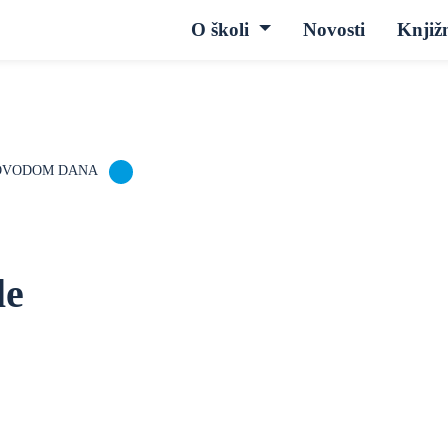
O školi
Novosti
Knjiž
POVODOM DANA
le