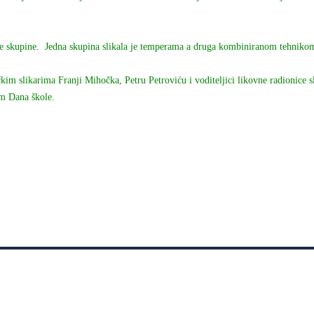
ije skupine. Jedna skupina slikala je temperama a druga kombiniranom tehnikom 
m slikarima Franji Mihočka, Petru Petroviću i voditeljici likovne radionice sl
om Dana škole.