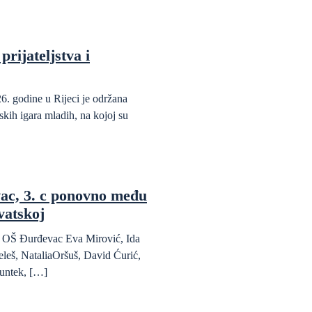
prijateljstva i
6. godine u Rijeci je održana
kih igara mladih, na kojoj su
ac, 3. c ponovno među
vatskoj
da OŠ Đurđevac Eva Mirović, Ida
eleš, NataliaOršuš, David Ćurić,
untek, […]