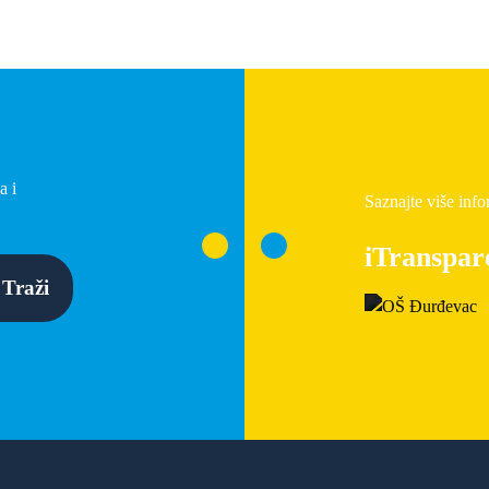
a i
Saznajte više info
iTranspar
Traži