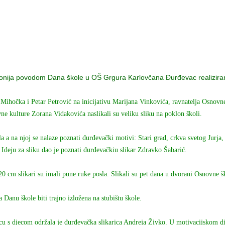
lonija povodom Dana škole u OŠ Grgura Karlovčana Đurđevac realiziran
 Mihočka i Petar Petrović na inicijativu Marijana Vinkovića, ravnatelja Osnov
ne kulture Zorana Vidakovića naslikali su veliku sliku na poklon školi.
la a na njoj se nalaze poznati đurđevački motivi: Stari grad, crkva svetog Jurja, 
Ideju za sliku dao je poznati đurđevačkiu slikar Zdravko Šabarić.
0 cm slikari su imali pune ruke posla. Slikali su pet dana u dvorani Osnovne
 Danu škole biti trajno izložena na stubištu škole.
u s djecom održala je đurđevačka slikarica Andreja Živko. U motivacijskom dije