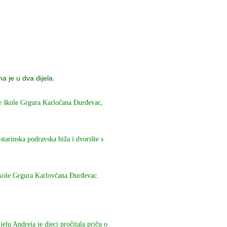
a je u dva dijela.
ne škole Grgura Karločana Đurđevac,
starinska podravska hiža i dvorište s
 škole Grgura Karlovčana Đurđevac.
lu Andreja je djeci pročitala priču o