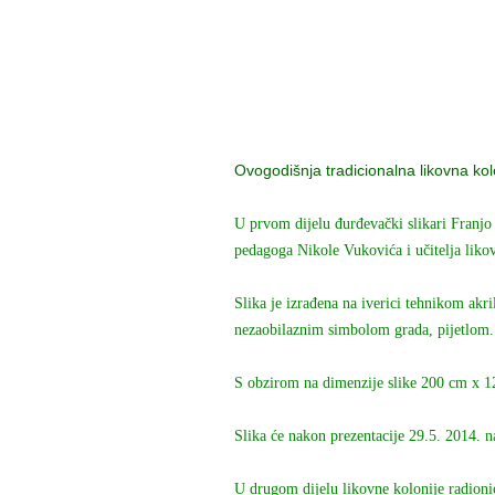
Ovogodišnja tradicionalna likovna ko
U prvom dijelu đurđevački slikari Franjo
pedagoga Nikole Vukovića i učitelja likov
Slika je izrađena na iverici tehnikom akri
nezaobilaznim simbolom grada, pijetlom. 
S obzirom na dimenzije slike 200 cm x 12
Slika će nakon prezentacije 29.5. 2014. na
U drugom dijelu likovne kolonije radionic