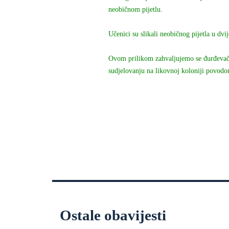
neobičnom pijetlu.
Učenici su slikali neobičnog pijetla u dv
Ovom prilikom zahvaljujemo se đurđevački
sudjelovanju na likovnoj koloniji povod
Ostale obavijesti