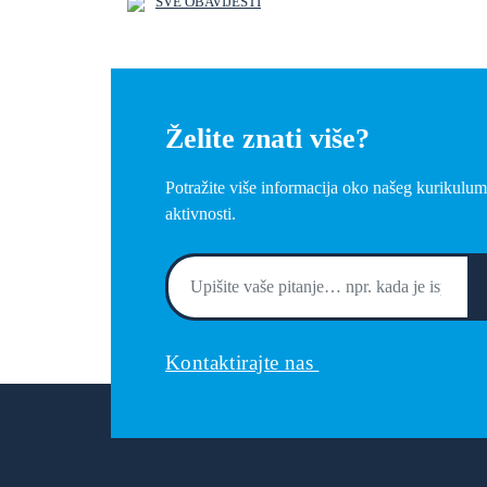
SVE OBAVIJESTI
Želite znati više?
Potražite više informacija oko našeg kurikulum
aktivnosti.
Kontaktirajte nas