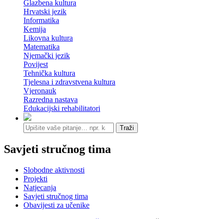
Glazbena kultura
Hrvatski jezik
Informatika
Kemija
Likovna kultura
Matematika
Njemački jezik
Povijest
Tehnička kultura
Tjelesna i zdravstvena kultura
Vjeronauk
Razredna nastava
Edukacijski rehabilitatori
Traži
Savjeti stručnog tima
Slobodne aktivnosti
Projekti
Natjecanja
Savjeti stručnog tima
Obavijesti za učenike