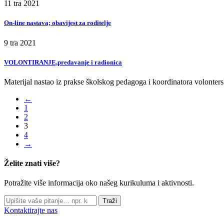
11
tra
2021
On-line nastava; obavijest za roditelje
9
tra
2021
VOLONTIRANJE,predavanje i radionica
Materijal nastao iz prakse školskog pedagoga i koordinatora volonters
←
1
2
3
4
→
Želite znati više?
Potražite više informacija oko našeg kurikuluma i aktivnosti.
Traži
Kontaktirajte nas