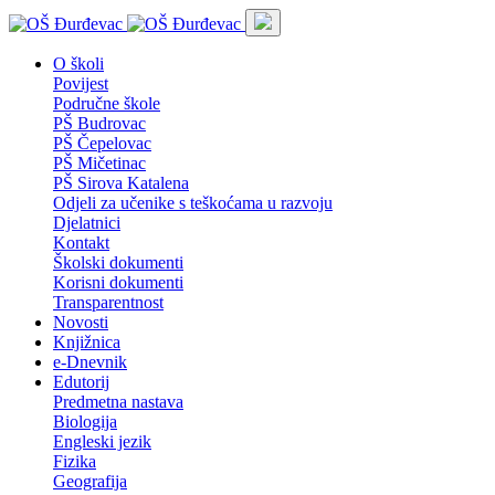
O školi
Povijest
Područne škole
PŠ Budrovac
PŠ Čepelovac
PŠ Mičetinac
PŠ Sirova Katalena
Odjeli za učenike s teškoćama u razvoju
Djelatnici
Kontakt
Školski dokumenti
Korisni dokumenti
Transparentnost
Novosti
Knjižnica
e-Dnevnik
Edutorij
Predmetna nastava
Biologija
Engleski jezik
Fizika
Geografija