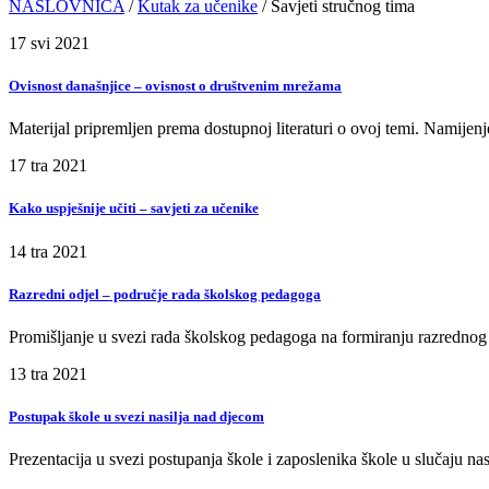
NASLOVNICA
/
Kutak za učenike
/ Savjeti stručnog tima
17
svi
2021
Ovisnost današnjice – ovisnost o društvenim mrežama
Materijal pripremljen prema dostupnoj literaturi o ovoj temi. Namijenjen
17
tra
2021
Kako uspješnije učiti – savjeti za učenike
14
tra
2021
Razredni odjel – područje rada školskog pedagoga
Promišljanje u svezi rada školskog pedagoga na formiranju razrednog 
13
tra
2021
Postupak škole u svezi nasilja nad djecom
Prezentacija u svezi postupanja škole i zaposlenika škole u slučaju n