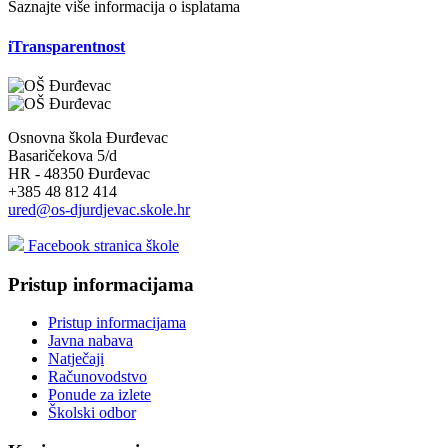
Saznajte više informacija o isplatama
iTransparentnost
Osnovna škola Đurđevac
Basaričekova 5/d
HR - 48350 Đurđevac
+385 48 812 414
ured@os-djurdjevac.skole.hr
Facebook stranica škole
Pristup informacijama
Pristup informacijama
Javna nabava
Natječaji
Računovodstvo
Ponude za izlete
Školski odbor