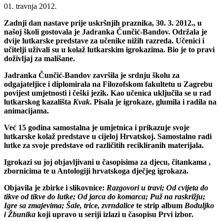
01. travnja 2012.
Zadnji dan nastave prije uskršnjih praznika, 30. 3. 2012., u
našoj školi gostovala je Jadranka Čunčić-Bandov. Održala je
dvije lutkarske predstave za učenike nižih razreda. Učenici i
učitelji uživali su u kolaž lutkarskim igrokazima. Bio je to pravi
doživljaj za mališane.
Jadranka Čunčić-Bandov
završila je srdnju školu za
odgajateljice i diplomirala na Filozofskom fakultetu u Zagrebu
povijest umjetnosti i češki jezik. Kao učenica uključila se u rad
lutkarskog kazališta
Kvak
. Pisala je igrokaze, glumila i radila na
animacijama.
Već 15 godina samostalna je umjetnica i prikazuje svoje
lutkarske kolaž predstave u cijeloj Hrvatskoj. Samostalno radi
lutke za svoje predstave od različitih recikliranih materijala.
Igrokazi su joj objavljivani u časopisima za djecu, čitankama ,
zbornicima te u Antologiji hrvatskoga dječjeg igrokaza.
Objavila je zbirke i slikovnice:
Razgovori u travi; Od cvijeta do
tikve od tikve do lutke; Od jarca do komarca; Puž na raskrižju;
Igre sa zmajevima; Šale, trice, zvrndalice
te strip album
Boduljko
i Žbunika
koji upravo u seriji izlazi u časopisu Prvi izbor.