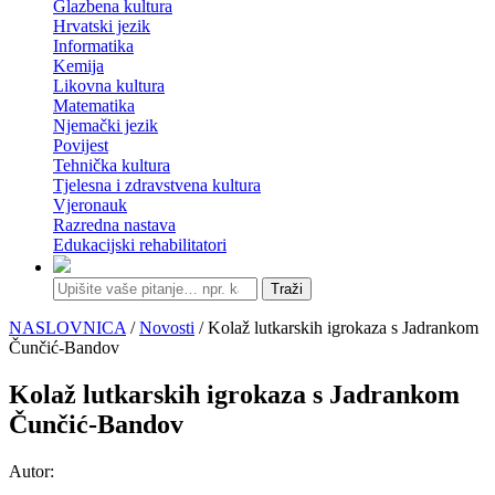
Glazbena kultura
Hrvatski jezik
Informatika
Kemija
Likovna kultura
Matematika
Njemački jezik
Povijest
Tehnička kultura
Tjelesna i zdravstvena kultura
Vjeronauk
Razredna nastava
Edukacijski rehabilitatori
Traži
NASLOVNICA
/
Novosti
/ Kolaž lutkarskih igrokaza s Jadrankom
Čunčić-Bandov
Kolaž lutkarskih igrokaza s Jadrankom
Čunčić-Bandov
Autor: