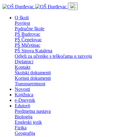
O školi
Povijest
Područne škole
PŠ Budrovac
PŠ Čepelovac
PŠ Mičetinac
PŠ Sirova Katalena
Odjeli za učenike s teškoćama u razvoju
Djelatnici
Kontakt
Školski dokumenti
Korisni dokumenti
Transparentnost
Novosti
Knjižnica
e-Dnevnik
Edutorij
Predmetna nastava
Biologija
Engleski jezik
Fizika
Geografija