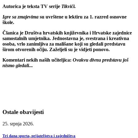
Autorica je teksta TV serije
Tikvići
.
Igre sa zmajevima
su uvrštene u lektiru za 1. razred osnovne
škole.
Članica je Društva hrvatskih književnika i Hrvatske zajednice
samostalnih umjetnika. Jednostavna je, svestrana i kreativna
osoba, vrlo zanimljiva za mališane koji su gledali predstavu
širom otvorenih očiju. Zaželjeli su je vidjeti ponovo.
Komentari nekih naših učiteljica:
Ovakvu divnu predstavu još
nismo gledali.
..
Ostale obavijesti
25. srpnja 2026.
Tri dana sporta, prijateljstva i zajedništva