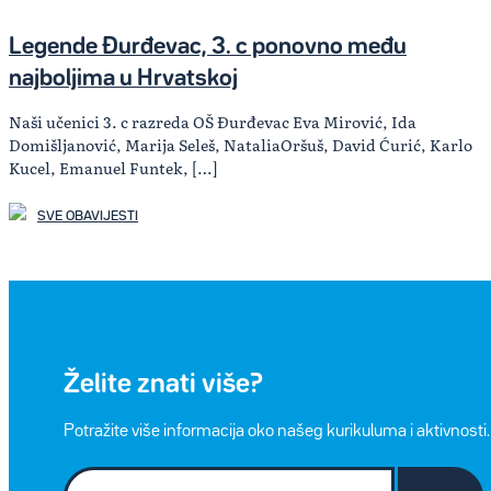
Legende Đurđevac, 3. c ponovno među
najboljima u Hrvatskoj
Naši učenici 3. c razreda OŠ Đurđevac Eva Mirović, Ida
Domišljanović, Marija Seleš, NataliaOršuš, David Ćurić, Karlo
Kucel, Emanuel Funtek, […]
SVE OBAVIJESTI
Želite znati više?
Potražite više informacija oko našeg kurikuluma i aktivnosti.