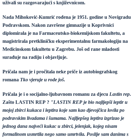
uživali su razgovarajući s književnicom.
Nada Mihoković-Kumrić rođena je 1951. godine u Novigradu
Podravskom. Nakon završene gimnazije u Koprivnici
diplomirala je na Farmaceutsko-biokemijskom fakultetu, a
magistrirala pretkliničku eksperimentalnu farmakologiju na
Medicinskom fakultetu u Zagrebu. Još od rane mladosti
surađuje na radiju i objavljuje.
Pričala nam je i pročitala neke priče iz autobiografskog
romana
Tko vjeruje u rode još
.
Pričala je i o socijalno-ljubavnom romanu za djecu
Lastin rep
.
Zašto LASTIN REP ?
"LASTIN REP je bio najljepši leptir u
mojoj zbirci kukaca i leptira koje sam kao djevojčica lovila po
podravskim livadama i šumama. Najljepšeg leptira izgrizao je
jednog dana najveći kukac u zbirci, jelenjak, kojeg nisam
formalinom usmrtila nego samo umrtvila. Poslije sam danima s