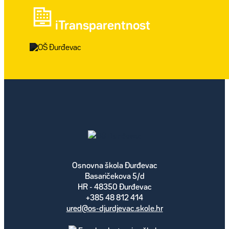
iTransparentnost
Osnovna škola Đurđevac
Basaričekova 5/d
HR - 48350 Đurđevac
+385 48 812 414
ured@os-djurdjevac.skole.hr