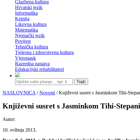
Glazbena kultura
Hrvatski jezik
Informatika
Kemija
Likovna kultura
Matematika
Njemački jezik
Povijest
Tehnička kultura
Tjelesna i zdravstvena kultura
Vjeronauk
Razredna nastava
Edukacijski rehabilitatori
Traži
NASLOVNICA
/
Novosti
/ Književni susret s Jasminkom Tihi-Stepa
Književni susret s Jasminkom Tihi-Stepan
Autor:
10. svibnja 2013.