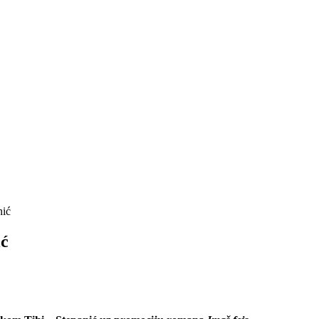
nić
ić