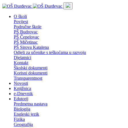
O školi
Povijest
Područne škole
PŠ Budrovac
PŠ Čepelovac
PŠ Mičetinac
PŠ Sirova Katalena
Odjeli za učenike s teškoćama u razvoju
Djelatnici
Kontakt
Školski dokumenti
Korisni dokumenti
Transparentnost
Novosti
Knjižnica
e-Dnevnik
Edutorij
Predmetna nastava
Biologija
Engleski jezik
Fizika
Geografija