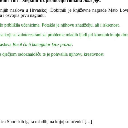
inkom Tihi – Stepanić
uz
promociju romana
Imaš fejs.
itanijih naslova u Hrvatskoj. Dobitnik je književne nagrade Mato Lo
a i osvojila prvu nagradu.
približila učenicima. Potakla je njihovu znatiželju, ali i iskrenost.
a koji su zainteresirani za probleme mladih ljudi pri komuniciranju dr
naslova
Bacit ću ti kompjutor kroz prozor
.
 dječjom radoznalošću te je pohvalila njihovu kreativnost.
ica Sportskih igara mladih, na kojoj su učenici […]