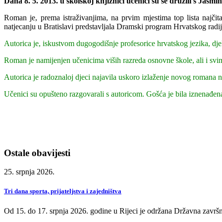
Dana
8. 5. 2013. u školskoj knjižnici
učenici su se družili s Jasm
Roman je, prema istraživanjima, na prvim mjestima top lista najč
natjecanju u Bratislavi predstavljala Dramski program Hrvatskog radij
Autorica je, iskustvom dugogodišnje profesorice hrvatskog jezika, djelo 
Roman je namijenjen učenicima viših razreda osnovne škole, ali i svim
Autorica je radoznaloj djeci najavila uskoro izlaženje novog romana 
Učenici su opušteno razgovarali s autoricom. Gošća je bila iznenađena
Ostale obavijesti
25. srpnja 2026.
Tri dana sporta, prijateljstva i zajedništva
Od 15. do 17. srpnja 2026. godine u Rijeci je održana Državna završn