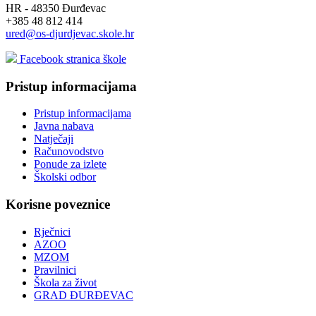
HR - 48350 Đurđevac
+385 48 812 414
ured@os-djurdjevac.skole.hr
Facebook stranica škole
Pristup informacijama
Pristup informacijama
Javna nabava
Natječaji
Računovodstvo
Ponude za izlete
Školski odbor
Korisne poveznice
Rječnici
AZOO
MZOM
Pravilnici
Škola za život
GRAD ĐURĐEVAC