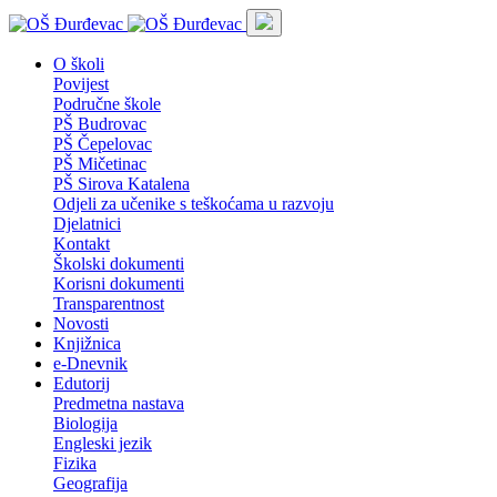
O školi
Povijest
Područne škole
PŠ Budrovac
PŠ Čepelovac
PŠ Mičetinac
PŠ Sirova Katalena
Odjeli za učenike s teškoćama u razvoju
Djelatnici
Kontakt
Školski dokumenti
Korisni dokumenti
Transparentnost
Novosti
Knjižnica
e-Dnevnik
Edutorij
Predmetna nastava
Biologija
Engleski jezik
Fizika
Geografija