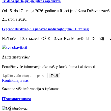
Tri dana sporta, prijateljstva i zajedništva
Od 15. do 17. srpnja 2026. godine u Rijeci je održana Državna završn
21. srpnja 2026.
Legende Đurđevac, 3. c ponovno među najboljima u Hrvatskoj
Naši učenici 3. c razreda OŠ Đurđevac Eva Mirović, Ida Domišljanov
sve obavijesti
Želite znati više?
Potražite više informacija oko našeg kurikuluma i aktivnosti.
Traži
Kontaktirajte nas
Saznajte više informacija o isplatama
iTransparentnost