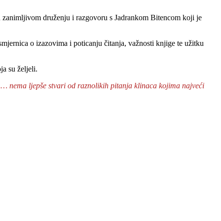
 su u zanimljivom druženju i razgovoru s Jadrankom Bitencom koji je
jernica o izazovima i poticanju čitanja, važnosti knjige te užitku
a su željeli.
… nema ljepše stvari od raznolikih pitanja klinaca kojima najveći