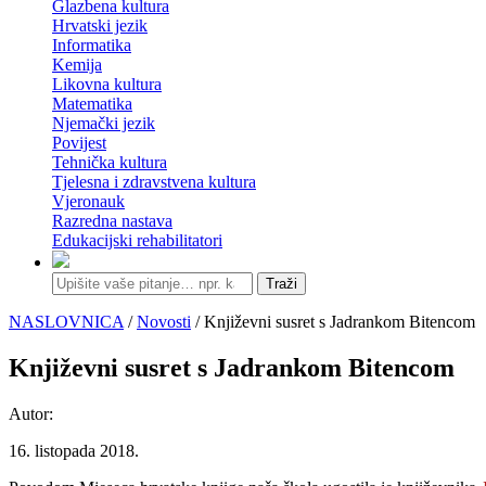
Glazbena kultura
Hrvatski jezik
Informatika
Kemija
Likovna kultura
Matematika
Njemački jezik
Povijest
Tehnička kultura
Tjelesna i zdravstvena kultura
Vjeronauk
Razredna nastava
Edukacijski rehabilitatori
Traži
NASLOVNICA
/
Novosti
/ Književni susret s Jadrankom Bitencom
Književni susret s Jadrankom Bitencom
Autor:
16. listopada 2018.