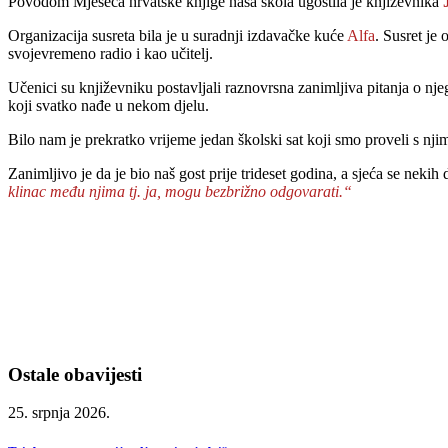
Povodom Mjeseca hrvatske knjige naša škola ugostila je književnika
Organizacija susreta bila je u suradnji izdavačke kuće
Alfa
. Susret je
svojevremeno radio i kao učitelj.
Učenici su književniku postavljali raznovrsna zanimljiva pitanja o nje
koji svatko nađe u nekom djelu.
Bilo nam je prekratko vrijeme jedan školski sat koji smo proveli s njim j
Zanimljivo je da je bio naš gost prije trideset godina, a sjeća se neki
klinac među njima tj. ja, mogu bezbrižno odgovarati.“
Ostale obavijesti
25. srpnja 2026.