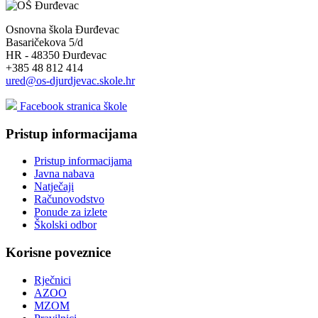
Osnovna škola Đurđevac
Basaričekova 5/d
HR - 48350 Đurđevac
+385 48 812 414
ured@os-djurdjevac.skole.hr
Facebook stranica škole
Pristup informacijama
Pristup informacijama
Javna nabava
Natječaji
Računovodstvo
Ponude za izlete
Školski odbor
Korisne poveznice
Rječnici
AZOO
MZOM