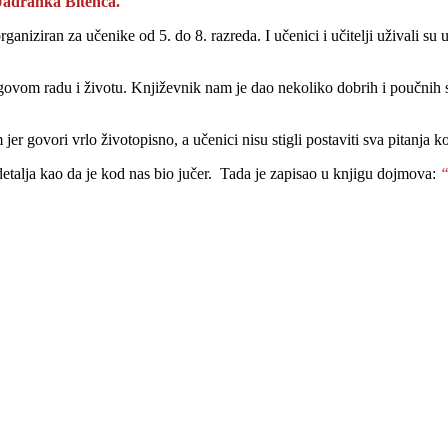
Jadranka Bitenca.
 organiziran za učenike od 5. do 8. razreda. I učenici i učitelji uživali
govom radu i životu. Književnik nam je dao nekoliko dobrih i poučnih sm
er govori vrlo životopisno, a učenici nisu stigli postaviti sva pitanja koj
h detalja kao da je kod nas bio jučer. Tada je zapisao u knjigu dojmova:
“