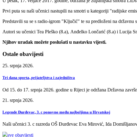
U petak, 17. veljače 2017. godine, održana je županijska smotra LiD
Prvi puta su naši učenici nastupili na smotri u kategoriji "radijske emis
Predstavili su se s radio-igrom "Ključić" te su predloženi na državnu 
Autori su učenici Tea Pleško (8.a), Anđelko Lončarić (8.a) i Lucija S
Njihov uradak možete poslušati u nastavku vijesti.
Ostale obavijesti
25. srpnja 2026.
Tri dana sporta, prijateljstva i zajedništva
Od 15. do 17. srpnja 2026. godine u Rijeci je održana Državna završn
21. srpnja 2026.
Legende Đurđevac, 3. c ponovno među najboljima u Hrvatskoj
Naši učenici 3. c razreda OŠ Đurđevac Eva Mirović, Ida Domišljanov
sve obavijesti