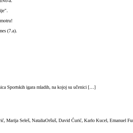
raNo-a.
ije".
smotru!
mes (7.a).
ica Sportskih igara mladih, na kojoj su učenici […]
ić, Marija Seleš, NataliaOršuš, David Ćurić, Karlo Kucel, Emanuel Fu