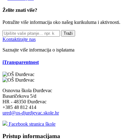
Želite znati više?
Potražite više informacija oko našeg kurikuluma i aktivnosti.
Traži
Kontaktirajte nas
Saznajte više informacija o isplatama
iTransparentnost
Osnovna škola Đurđevac
Basaričekova 5/d
HR - 48350 Đurđevac
+385 48 812 414
ured@os-djurdjevac.skole.hr
Facebook stranica škole
Pristup informacijama