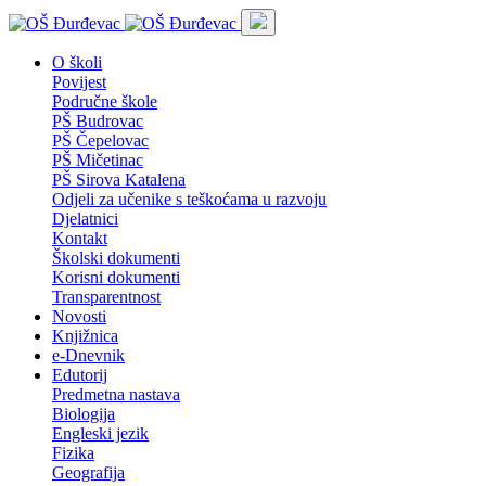
O školi
Povijest
Područne škole
PŠ Budrovac
PŠ Čepelovac
PŠ Mičetinac
PŠ Sirova Katalena
Odjeli za učenike s teškoćama u razvoju
Djelatnici
Kontakt
Školski dokumenti
Korisni dokumenti
Transparentnost
Novosti
Knjižnica
e-Dnevnik
Edutorij
Predmetna nastava
Biologija
Engleski jezik
Fizika
Geografija