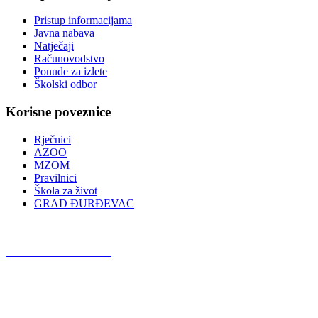
Pristup informacijama
Javna nabava
Natječaji
Računovodstvo
Ponude za izlete
Školski odbor
Korisne poveznice
Rječnici
AZOO
MZOM
Pravilnici
Škola za život
GRAD ĐURĐEVAC
Podcast OŠ Đurđevac