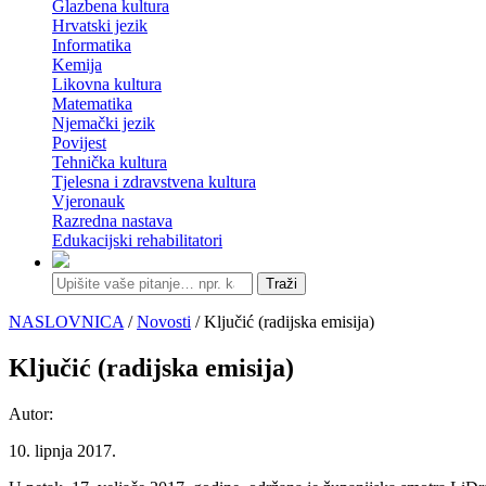
Glazbena kultura
Hrvatski jezik
Informatika
Kemija
Likovna kultura
Matematika
Njemački jezik
Povijest
Tehnička kultura
Tjelesna i zdravstvena kultura
Vjeronauk
Razredna nastava
Edukacijski rehabilitatori
Traži
NASLOVNICA
/
Novosti
/ Ključić (radijska emisija)
Ključić (radijska emisija)
Autor:
10. lipnja 2017.