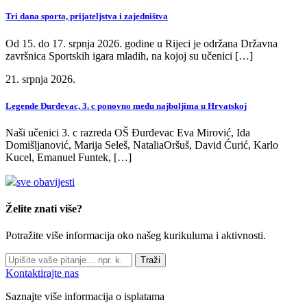
Tri dana sporta, prijateljstva i zajedništva
Od 15. do 17. srpnja 2026. godine u Rijeci je održana Državna
završnica Sportskih igara mladih, na kojoj su učenici […]
21. srpnja 2026.
Legende Đurđevac, 3. c ponovno među najboljima u Hrvatskoj
Naši učenici 3. c razreda OŠ Đurđevac Eva Mirović, Ida
Domišljanović, Marija Seleš, NataliaOršuš, David Ćurić, Karlo
Kucel, Emanuel Funtek, […]
sve obavijesti
Želite znati više?
Potražite više informacija oko našeg kurikuluma i aktivnosti.
Traži
Kontaktirajte nas
Saznajte više informacija o isplatama