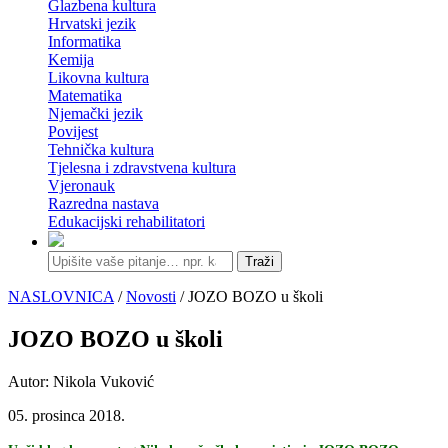
Glazbena kultura
Hrvatski jezik
Informatika
Kemija
Likovna kultura
Matematika
Njemački jezik
Povijest
Tehnička kultura
Tjelesna i zdravstvena kultura
Vjeronauk
Razredna nastava
Edukacijski rehabilitatori
Traži
NASLOVNICA
/
Novosti
/ JOZO BOZO u školi
JOZO BOZO u školi
Autor: Nikola Vuković
05. prosinca 2018.