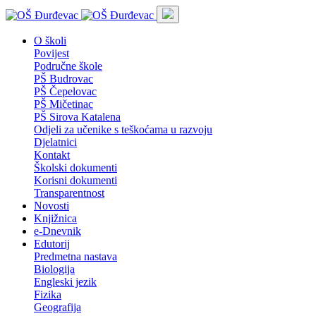
O školi
Povijest
Područne škole
PŠ Budrovac
PŠ Čepelovac
PŠ Mičetinac
PŠ Sirova Katalena
Odjeli za učenike s teškoćama u razvoju
Djelatnici
Kontakt
Školski dokumenti
Korisni dokumenti
Transparentnost
Novosti
Knjižnica
e-Dnevnik
Edutorij
Predmetna nastava
Biologija
Engleski jezik
Fizika
Geografija