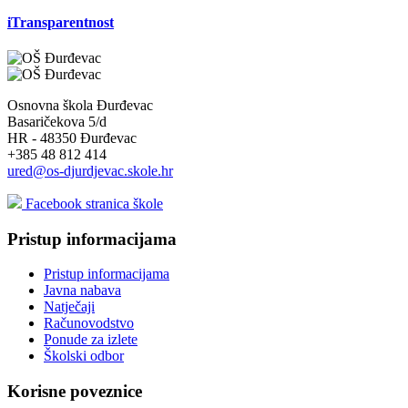
iTransparentnost
Osnovna škola Đurđevac
Basaričekova 5/d
HR - 48350 Đurđevac
+385 48 812 414
ured@os-djurdjevac.skole.hr
Facebook stranica škole
Pristup informacijama
Pristup informacijama
Javna nabava
Natječaji
Računovodstvo
Ponude za izlete
Školski odbor
Korisne poveznice