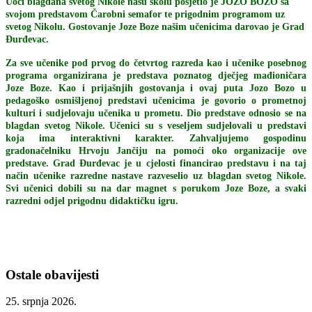
Uoči blagdana svetog Nikole našu školu posjetio je JOZO BOZO sa
svojom predstavom Čarobni semafor te prigodnim programom uz
svetog Nikolu. Gostovanje Joze Boze našim učenicima darovao je Grad
Đurđevac.
Za sve učenike pod prvog do četvrtog razreda kao i učenike posebnog
programa organizirana je predstava poznatog dječjeg mađioničara
Joze Boze. Kao i prijašnjih gostovanja i ovaj puta Jozo Bozo u
pedagoško osmišljenoj predstavi učenicima je govorio o prometnoj
kulturi i sudjelovaju učenika u prometu. Dio predstave odnosio se na
blagdan svetog Nikole. Učenici su s veseljem sudjelovali u predstavi
koja ima interaktivni karakter. Zahvaljujemo gospodinu
gradonačelniku Hrvoju Jančiju na pomoći oko organizacije ove
predstave. Grad Đurđevac je u cjelosti financirao predstavu i na taj
način učenike razredne nastave razveselio uz blagdan svetog Nikole.
Svi učenici dobili su na dar magnet s porukom Joze Boze, a svaki
razredni odjel prigodnu didaktičku igru.
Ostale obavijesti
25. srpnja 2026.