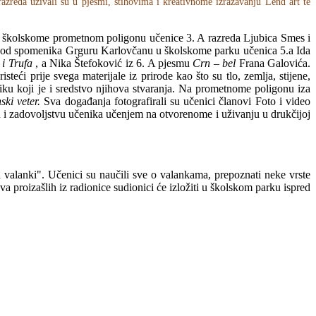
azreda uživali su u pjesmi, stihovima i kreativnome izražavanju Lend art te
Na školskome prometnom poligonu učenice 3. A razreda Ljubica Smes i
Kod spomenika Grguru Karlovčanu u školskome parku učenica 5.a Ida
 i Trufa
, a Nika Štefoković iz 6. A pjesmu
Crn – bel
Frana Galovića.
ći prije svega materijale iz prirode kao što su tlo, zemlja, stijene,
joliku koji je i sredstvo njihova stvaranja. Na prometnome poligonu iza
ski veter.
Sva događanja fotografirali su učenici članovi Foto i video
u i zadovoljstvu učenika učenjem na otvorenome i uživanju u drukčijoj
a valanki". Učenici su naučili sve o valankama, prepoznati neke vrste
ova proizašlih iz radionice sudionici će izložiti u školskom parku ispred