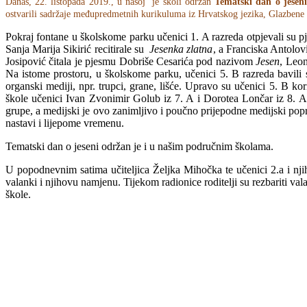
Danas, 22. listopada 2019., u našoj je školi održan
Tematski dan o jeseni
ostvarili sadržaje međupredmetnih kurikuluma iz Hrvatskog jezika, Glazbene 
Pokraj fontane u školskome parku učenici 1. A razreda otpjevali su 
Sanja Marija Sikirić recitirale su
Jesenka zlatna
, a Franciska Antolov
Josipović čitala je pjesmu Dobriše Cesarića pod nazivom
Jesen
, Leon
Na istome prostoru, u školskome parku, učenici 5. B razreda bavili s
organski mediji, npr. trupci, grane, lišće. Upravo su učenici 5. B kor
škole učenici Ivan Zvonimir Golub iz 7. A i Dorotea Lončar iz 8. 
grupe, a medijski je ovo zanimljivo i poučno prijepodne medijski pop
nastavi i lijepome vremenu.
Tematski dan o jeseni održan je i u našim područnim školama.
U popodnevnim satima učiteljica Željka Mihočka te učenici 2.a i njih
valanki i njihovu namjenu. Tijekom radionice roditelji su rezbariti vala
škole.