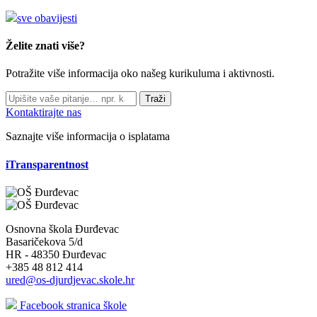
sve obavijesti
Želite znati više?
Potražite više informacija oko našeg kurikuluma i aktivnosti.
Traži
Kontaktirajte nas
Saznajte više informacija o isplatama
iTransparentnost
Osnovna škola Đurđevac
Basaričekova 5/d
HR - 48350 Đurđevac
+385 48 812 414
ured@os-djurdjevac.skole.hr
Facebook stranica škole