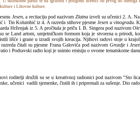
. U školskome parku te na igralištu i poligonu učenici od prvog do osmoga r
kulture i Likovne kulture.
pjesmu
Jesen
, a recitaciju pod nazivom
Zlatna
izveli su učenici 2. A. 
ić i Tin Kolumbić iz 4. A razreda stihove pjesme
Jesen u vinogradu
. 
arda Hrženjak iz 5. A pročitala je priču I. B. Singera pod nazivom
Ole
u se Land artom, umjetničkom formom koja je stvorena u prirodi, koriste
istili lišće i grane u izradi svojih kreacija. Njihovi radovi stoje u kra
A razreda čitali su pjesme Frana Galovića pod nazivom
Grozdje
i
Jesen
ratio i Podravski radio koji je snimio emisiju o ovome tematskome dan
ovi roditelji družili su se u kreativnoj radionici pod nazivom "Sto lic
nke, učenici vadili sjemenke, čistili ih i pripremali za sušenje. Dio rad