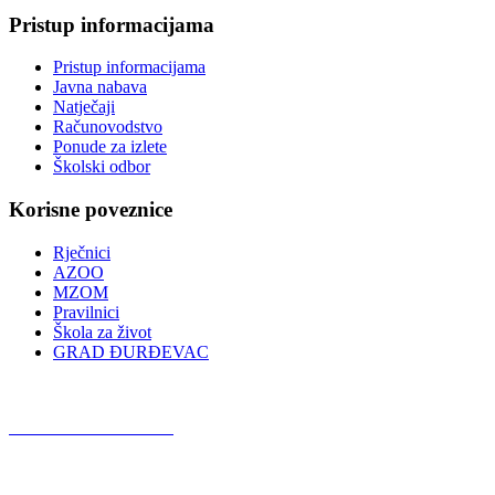
Pristup informacijama
Pristup informacijama
Javna nabava
Natječaji
Računovodstvo
Ponude za izlete
Školski odbor
Korisne poveznice
Rječnici
AZOO
MZOM
Pravilnici
Škola za život
GRAD ĐURĐEVAC
Podcast OŠ Đurđevac