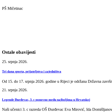
PŠ Mičetinac
Ostale obavijesti
25. srpnja 2026.
Tri dana sporta, prijateljstva i zajedništva
Od 15. do 17. srpnja 2026. godine u Rijeci je održana Državna završn
21. srpnja 2026.
Legende Đurđevac, 3. c ponovno među najboljima u Hrvatskoj
Naši učenici 3. c razreda OŠ Đurđevac Eva Mirović, Ida Domišljanov