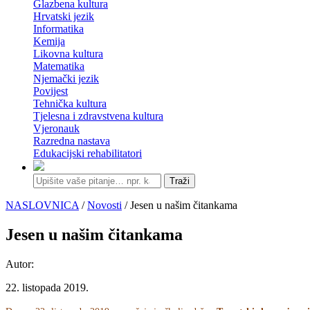
Glazbena kultura
Hrvatski jezik
Informatika
Kemija
Likovna kultura
Matematika
Njemački jezik
Povijest
Tehnička kultura
Tjelesna i zdravstvena kultura
Vjeronauk
Razredna nastava
Edukacijski rehabilitatori
Traži
NASLOVNICA
/
Novosti
/ Jesen u našim čitankama
Jesen u našim čitankama
Autor:
22. listopada 2019.