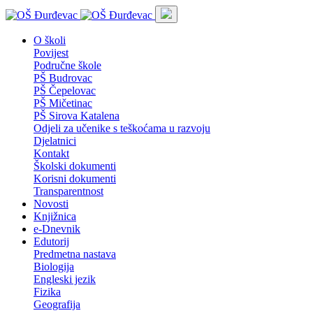
O školi
Povijest
Područne škole
PŠ Budrovac
PŠ Čepelovac
PŠ Mičetinac
PŠ Sirova Katalena
Odjeli za učenike s teškoćama u razvoju
Djelatnici
Kontakt
Školski dokumenti
Korisni dokumenti
Transparentnost
Novosti
Knjižnica
e-Dnevnik
Edutorij
Predmetna nastava
Biologija
Engleski jezik
Fizika
Geografija