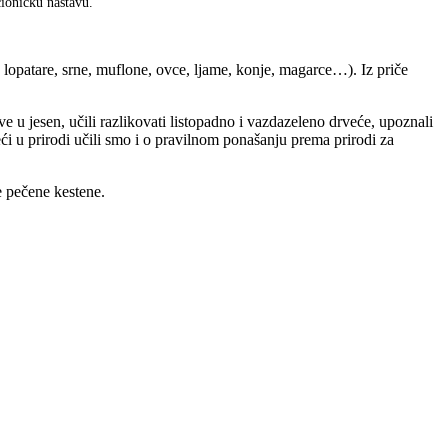
čioničku nastavu.
 lopatare, srne, muflone, ovce, ljame, konje, magarce…). Iz priče
 u jesen, učili razlikovati listopadno i vazdazeleno drveće, upoznali
eći u prirodi učili smo i o pravilnom ponašanju prema prirodi za
e pečene kestene.