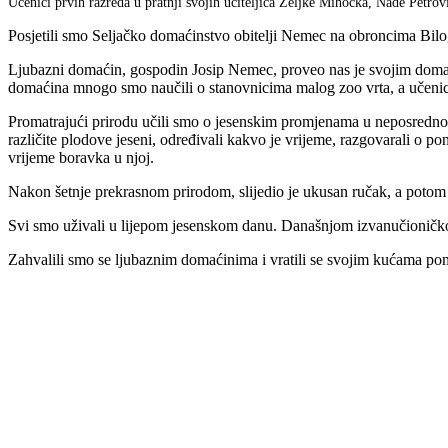
Učenici prvih razreda u pratnji svojih učiteljica Željke Mihočka, Nade Petrov
Posjetili smo Seljačko domaćinstvo obitelji Nemec na obroncima Bilo
Ljubazni domaćin, gospodin Josip Nemec, proveo nas je svojim domaćins
domaćina mnogo smo naučili o stanovnicima malog zoo vrta, a učenici 
Promatrajući prirodu učili smo o jesenskim promjenama u neposrednome 
različite plodove jeseni, određivali kakvo je vrijeme, razgovarali o p
vrijeme boravka u njoj.
Nakon šetnje prekrasnom prirodom, slijedio je ukusan ručak, a potom i
Svi smo uživali u lijepom jesenskom danu. Današnjom izvanučioničkom 
Zahvalili smo se ljubaznim domaćinima i vratili se svojim kućama po