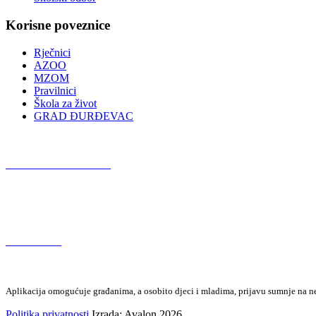
Korisne poveznice
Rječnici
AZOO
MZOM
Pravilnici
Škola za život
GRAD ĐURĐEVAC
Podcast OŠ Đurđevac
Red Button
Aplikacija omogućuje građanima, a osobito djeci i mladima, prijavu sumnje na neza
Politika privatnosti
Izrada: Avalon 2026.