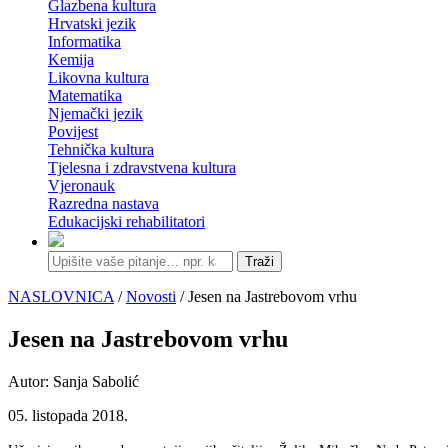
Glazbena kultura
Hrvatski jezik
Informatika
Kemija
Likovna kultura
Matematika
Njemački jezik
Povijest
Tehnička kultura
Tjelesna i zdravstvena kultura
Vjeronauk
Razredna nastava
Edukacijski rehabilitatori
Traži
NASLOVNICA
/
Novosti
/ Jesen na Jastrebovom vrhu
Jesen na Jastrebovom vrhu
Autor: Sanja Sabolić
05. listopada 2018.