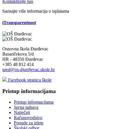
Kontaktirajte nas
Saznajte više informacija o isplatama
iTransparentnost
Osnovna škola Đurđevac
Basaričekova 5/d
HR - 48350 Đurđevac
+385 48 812 414
ured@os-djurdjevac.skole.hr
Facebook stranica škole
Pristup informacijama
Pristup informacijama
Javna nabava
Natječaji
Računovodstvo
Ponude za izlete
Školski odbor