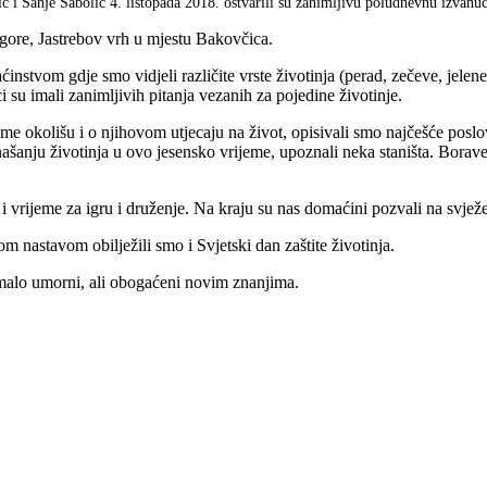
ić i Sanje Sabolić 4. listopada 2018. ostvarili su zanimljivu poludnevnu izvanu
gore, Jastrebov vrh u mjestu Bakovčica.
tvom gdje smo vidjeli različite vrste životinja (perad, zečeve, jelene
su imali zanimljivih pitanja vezanih za pojedine životinje.
okolišu i o njihovom utjecaju na život, opisivali smo najčešće poslove
onašanju životinja u ovo jesensko vrijeme, upoznali neka staništa. Borav
 vrijeme za igru i druženje. Na kraju su nas domaćini pozvali na svjež
nastavom obilježili smo i Svjetski dan zaštite životinja.
malo umorni, ali obogaćeni novim znanjima.