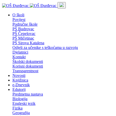
O školi
Povijest
Područne škole
PŠ Budrovac
PŠ Čepelovac
PŠ Mičetinac
PŠ Sirova Katalena
Odjeli za učenike s teškoćama u razvoju
Djelatnici
Kontakt
Školski dokumenti
Korisni dokumenti
Transparentnost
Novosti
Knjižnica
e-Dnevnik
Edutorij
Predmetna nastava
Biologija
Engleski jezik
Fizika
Geografija