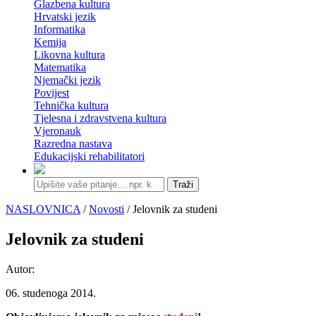
Glazbena kultura
Hrvatski jezik
Informatika
Kemija
Likovna kultura
Matematika
Njemački jezik
Povijest
Tehnička kultura
Tjelesna i zdravstvena kultura
Vjeronauk
Razredna nastava
Edukacijski rehabilitatori
Traži
NASLOVNICA
/
Novosti
/ Jelovnik za studeni
Jelovnik za studeni
Autor:
06. studenoga 2014.