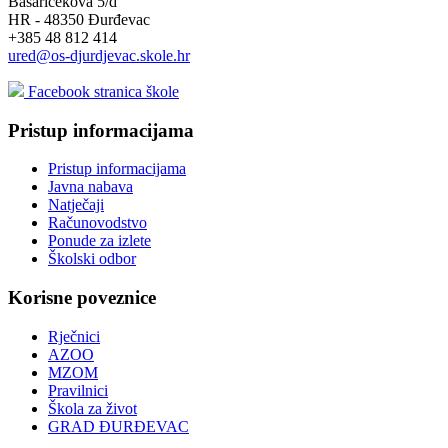
Basaričekova 5/d
HR - 48350 Đurđevac
+385 48 812 414
ured@os-djurdjevac.skole.hr
Facebook stranica škole
Pristup informacijama
Pristup informacijama
Javna nabava
Natječaji
Računovodstvo
Ponude za izlete
Školski odbor
Korisne poveznice
Rječnici
AZOO
MZOM
Pravilnici
Škola za život
GRAD ĐURĐEVAC