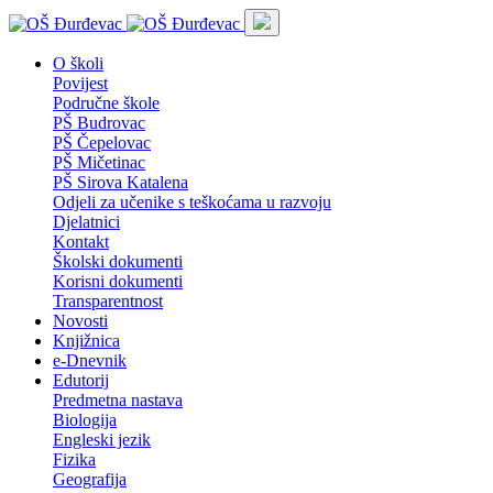
O školi
Povijest
Područne škole
PŠ Budrovac
PŠ Čepelovac
PŠ Mičetinac
PŠ Sirova Katalena
Odjeli za učenike s teškoćama u razvoju
Djelatnici
Kontakt
Školski dokumenti
Korisni dokumenti
Transparentnost
Novosti
Knjižnica
e-Dnevnik
Edutorij
Predmetna nastava
Biologija
Engleski jezik
Fizika
Geografija