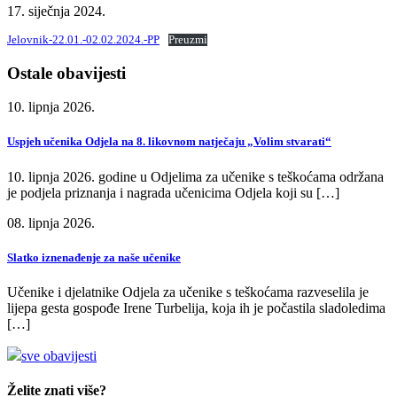
17. siječnja 2024.
Jelovnik-22.01.-02.02.2024.-PP
Preuzmi
Ostale obavijesti
10. lipnja 2026.
Uspjeh učenika Odjela na 8. likovnom natječaju „Volim stvarati“
10. lipnja 2026. godine u Odjelima za učenike s teškoćama održana
je podjela priznanja i nagrada učenicima Odjela koji su […]
08. lipnja 2026.
Slatko iznenađenje za naše učenike
Učenike i djelatnike Odjela za učenike s teškoćama razveselila je
lijepa gesta gospođe Irene Turbelija, koja ih je počastila sladoledima
[…]
sve obavijesti
Želite znati više?