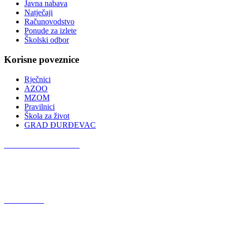
Javna nabava
Natječaji
Računovodstvo
Ponude za izlete
Školski odbor
Korisne poveznice
Rječnici
AZOO
MZOM
Pravilnici
Škola za život
GRAD ĐURĐEVAC
Podcast OŠ Đurđevac
Red Button