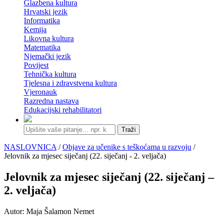
Glazbena kultura
Hrvatski jezik
Informatika
Kemija
Likovna kultura
Matematika
Njemački jezik
Povijest
Tehnička kultura
Tjelesna i zdravstvena kultura
Vjeronauk
Razredna nastava
Edukacijski rehabilitatori
Traži
NASLOVNICA
/
Objave za učenike s teškoćama u razvoju
/
Jelovnik za mjesec siječanj (22. siječanj - 2. veljača)
Jelovnik za mjesec siječanj (22. siječanj –
2. veljača)
Autor: Maja Šalamon Nemet