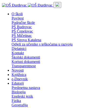
O školi
Povijest
Područne škole
PŠ Budrovac
PŠ Čepelovac
PŠ Mičetinac
PŠ Sirova Katalena
Odjeli za učenike s teškoćama u razvoju
Djelatnici
Kontakt
Školski dokumenti
Korisni dokumenti
Transparentnost
Novosti
Knjižnica
e-Dnevnik
Edutorij
Predmetna nastava
Biologija
Engleski jezik
Fizika
Geografija