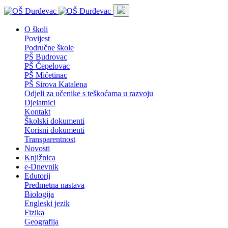
O školi
Povijest
Područne škole
PŠ Budrovac
PŠ Čepelovac
PŠ Mičetinac
PŠ Sirova Katalena
Odjeli za učenike s teškoćama u razvoju
Djelatnici
Kontakt
Školski dokumenti
Korisni dokumenti
Transparentnost
Novosti
Knjižnica
e-Dnevnik
Edutorij
Predmetna nastava
Biologija
Engleski jezik
Fizika
Geografija