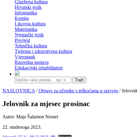
Glazbena kultura
Hrvatski jezik
Informatika
Kemija
Likovna kultura
Matematika
Njemački jezik
Povijest
Tehnička kultura
Tjelesna i zdravstvena kultura
Vjeronauk
Razredna nastava
Edukacijski rehabilitatori
Traži
NASLOVNICA
/
Objave za učenike s teškoćama u razvoju
/ Jelovni
Jelovnik za mjesec prosinac
Autor: Maja Šalamon Nemet
22. studenoga 2023.
Jelovnik-27.11.-08.12.2023.-PP
Preuzmi