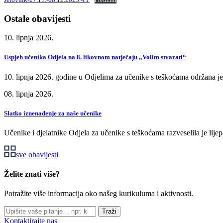
Ostale obavijesti
10. lipnja 2026.
Uspjeh učenika Odjela na 8. likovnom natječaju „Volim stvarati“
10. lipnja 2026. godine u Odjelima za učenike s teškoćama održana je
08. lipnja 2026.
Slatko iznenađenje za naše učenike
Učenike i djelatnike Odjela za učenike s teškoćama razveselila je lije
sve obavijesti
Želite znati više?
Potražite više informacija oko našeg kurikuluma i aktivnosti.
Traži
Kontaktirajte nas