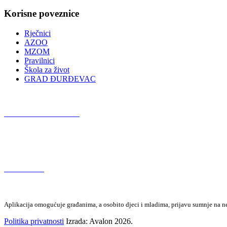
Korisne poveznice
Rječnici
AZOO
MZOM
Pravilnici
Škola za život
GRAD ĐURĐEVAC
Podcast OŠ Đurđevac
Red Button
Aplikacija omogućuje građanima, a osobito djeci i mladima, prijavu sumnje na neza
Politika privatnosti
Izrada: Avalon 2026.