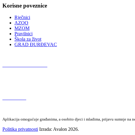
Korisne poveznice
Rječnici
AZOO
MZOM
Pravilnici
Škola za život
GRAD ĐURĐEVAC
Podcast OŠ Đurđevac
Red Button
Aplikacija omogućuje građanima, a osobito djeci i mladima, prijavu sumnje na neza
Politika privatnosti
Izrada: Avalon 2026.