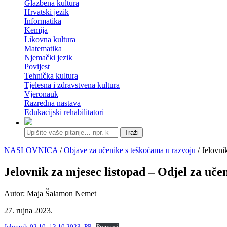
Glazbena kultura
Hrvatski jezik
Informatika
Kemija
Likovna kultura
Matematika
Njemački jezik
Povijest
Tehnička kultura
Tjelesna i zdravstvena kultura
Vjeronauk
Razredna nastava
Edukacijski rehabilitatori
Traži
NASLOVNICA
/
Objave za učenike s teškoćama u razvoju
/ Jelovni
Jelovnik za mjesec listopad – Odjel za uče
Autor: Maja Šalamon Nemet
27. rujna 2023.
Jelovnik-02.10.-13.10.2023.-PP
Preuzmi