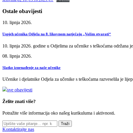
Ostale obavijesti
10. lipnja 2026.
Uspjeh učenika Odjela na 8. likovnom natječaju „Volim stvarati“
10. lipnja 2026. godine u Odjelima za učenike s teškoćama održana je
08. lipnja 2026.
Slatko iznenađenje za naše učenike
Učenike i djelatnike Odjela za učenike s teškoćama razveselila je lije
sve obavijesti
Želite znati više?
Potražite više informacija oko našeg kurikuluma i aktivnosti.
Traži
Kontaktirajte nas