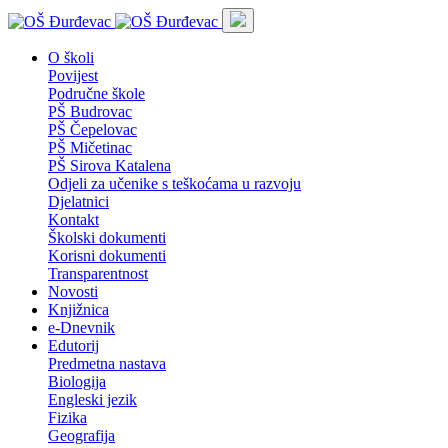
O školi
Povijest
Područne škole
PŠ Budrovac
PŠ Čepelovac
PŠ Mičetinac
PŠ Sirova Katalena
Odjeli za učenike s teškoćama u razvoju
Djelatnici
Kontakt
Školski dokumenti
Korisni dokumenti
Transparentnost
Novosti
Knjižnica
e-Dnevnik
Edutorij
Predmetna nastava
Biologija
Engleski jezik
Fizika
Geografija