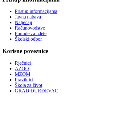
Pristup informacijama
Javna nabava
Natječaji
Računovodstvo
Ponude za izlete
Školski odbor
Korisne poveznice
Rječnici
AZOO
MZOM
Pravilnici
Škola za život
GRAD ĐURĐEVAC
Podcast OŠ Đurđevac
Red Button