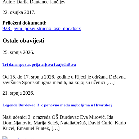
Autor: Darija Dautanec Jančijev
22. ožujka 2017.
Priloženi dokumenti:
928_javni_poziv-strucno_osp_doc.docx
Ostale obavijesti
25. srpnja 2026.
Tri dana sporta, prijateljstva i zajedništva
Od 15. do 17. srpnja 2026. godine u Rijeci je održana Državna
završnica Sportskih igara mladih, na kojoj su učenici […]
21. srpnja 2026.
Legende Đurđevac, 3. c ponovno među najboljima u Hrvatskoj
Naši učenici 3. c razreda OŠ Đurđevac Eva Mirović, Ida
Domišljanović, Marija Seleš, NataliaOršuš, David Ćurić, Karlo
Kucel, Emanuel Funtek, […]