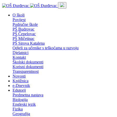
O školi
Povijest
Područne škole
PŠ Budrovac
PŠ Čepelovac
PŠ Mičetinac
PŠ Sirova Katalena
Odjeli za učenike s teškoćama u razvoju
Djelatnici
Kontakt
Školski dokumenti
Korisni dokumenti
Transparentnost
Novosti
Knjižnica
e-Dnevnik
Edutorij
Predmetna nastava
Biologija
Engleski jezik
Fizika
Geografija