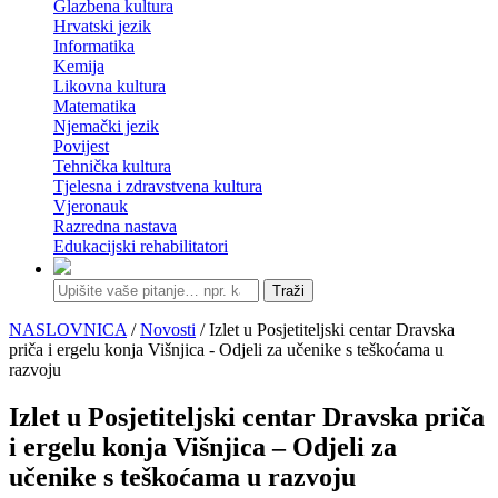
Glazbena kultura
Hrvatski jezik
Informatika
Kemija
Likovna kultura
Matematika
Njemački jezik
Povijest
Tehnička kultura
Tjelesna i zdravstvena kultura
Vjeronauk
Razredna nastava
Edukacijski rehabilitatori
Traži
NASLOVNICA
/
Novosti
/ Izlet u Posjetiteljski centar Dravska
priča i ergelu konja Višnjica - Odjeli za učenike s teškoćama u
razvoju
Izlet u Posjetiteljski centar Dravska priča
i ergelu konja Višnjica – Odjeli za
učenike s teškoćama u razvoju