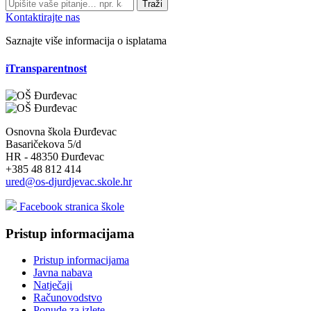
Traži
Kontaktirajte nas
Saznajte više informacija o isplatama
iTransparentnost
Osnovna škola Đurđevac
Basaričekova 5/d
HR - 48350 Đurđevac
+385 48 812 414
ured@os-djurdjevac.skole.hr
Facebook stranica škole
Pristup informacijama
Pristup informacijama
Javna nabava
Natječaji
Računovodstvo
Ponude za izlete