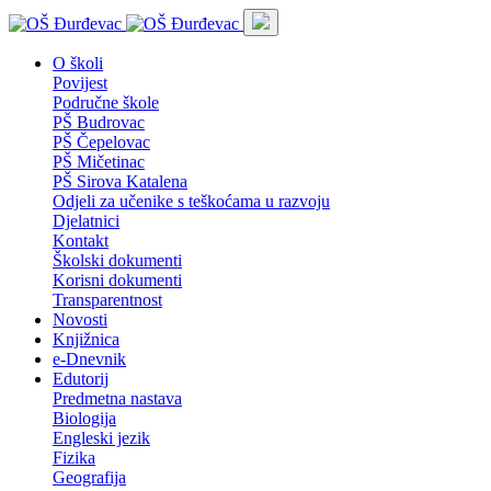
O školi
Povijest
Područne škole
PŠ Budrovac
PŠ Čepelovac
PŠ Mičetinac
PŠ Sirova Katalena
Odjeli za učenike s teškoćama u razvoju
Djelatnici
Kontakt
Školski dokumenti
Korisni dokumenti
Transparentnost
Novosti
Knjižnica
e-Dnevnik
Edutorij
Predmetna nastava
Biologija
Engleski jezik
Fizika
Geografija