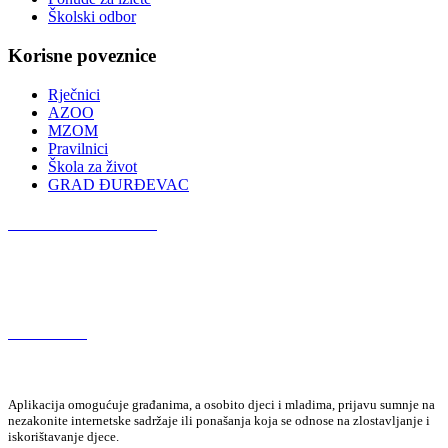
Školski odbor
Korisne poveznice
Rječnici
AZOO
MZOM
Pravilnici
Škola za život
GRAD ĐURĐEVAC
Podcast OŠ Đurđevac
Red Button
Aplikacija omogućuje građanima, a osobito djeci i mladima, prijavu sumnje na
nezakonite internetske sadržaje ili ponašanja koja se odnose na zlostavljanje i
iskorištavanje djece.