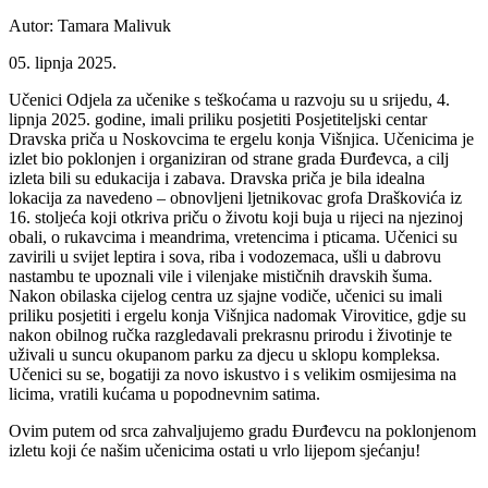
Autor: Tamara Malivuk
05. lipnja 2025.
Učenici Odjela za učenike s teškoćama u razvoju su u srijedu, 4.
lipnja 2025. godine, imali priliku posjetiti Posjetiteljski centar
Dravska priča u Noskovcima te ergelu konja Višnjica. Učenicima je
izlet bio poklonjen i organiziran od strane grada Đurđevca, a cilj
izleta bili su edukacija i zabava. Dravska priča je bila idealna
lokacija za navedeno – obnovljeni ljetnikovac grofa Draškovića iz
16. stoljeća koji otkriva priču o životu koji buja u rijeci na njezinoj
obali, o rukavcima i meandrima, vretencima i pticama. Učenici su
zavirili u svijet leptira i sova, riba i vodozemaca, ušli u dabrovu
nastambu te upoznali vile i vilenjake mističnih dravskih šuma.
Nakon obilaska cijelog centra uz sjajne vodiče, učenici su imali
priliku posjetiti i ergelu konja Višnjica nadomak Virovitice, gdje su
nakon obilnog ručka razgledavali prekrasnu prirodu i životinje te
uživali u suncu okupanom parku za djecu u sklopu kompleksa.
Učenici su se, bogatiji za novo iskustvo i s velikim osmijesima na
licima, vratili kućama u popodnevnim satima.
Ovim putem od srca zahvaljujemo gradu Đurđevcu na poklonjenom
izletu koji će našim učenicima ostati u vrlo lijepom sjećanju!