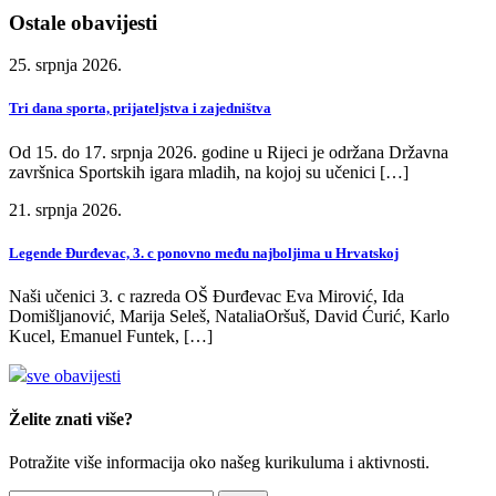
Ostale obavijesti
25. srpnja 2026.
Tri dana sporta, prijateljstva i zajedništva
Od 15. do 17. srpnja 2026. godine u Rijeci je održana Državna
završnica Sportskih igara mladih, na kojoj su učenici […]
21. srpnja 2026.
Legende Đurđevac, 3. c ponovno među najboljima u Hrvatskoj
Naši učenici 3. c razreda OŠ Đurđevac Eva Mirović, Ida
Domišljanović, Marija Seleš, NataliaOršuš, David Ćurić, Karlo
Kucel, Emanuel Funtek, […]
sve obavijesti
Želite znati više?
Potražite više informacija oko našeg kurikuluma i aktivnosti.