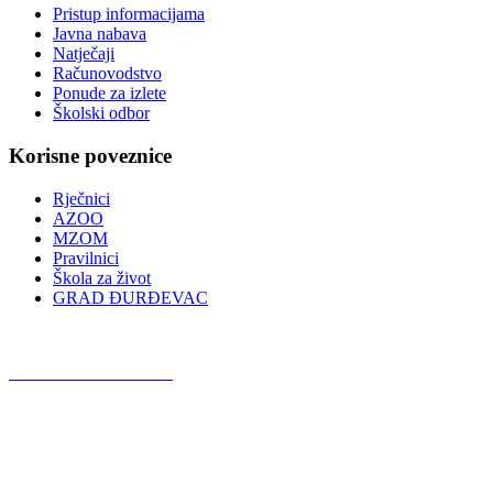
Pristup informacijama
Javna nabava
Natječaji
Računovodstvo
Ponude za izlete
Školski odbor
Korisne poveznice
Rječnici
AZOO
MZOM
Pravilnici
Škola za život
GRAD ĐURĐEVAC
Podcast OŠ Đurđevac
Red Button