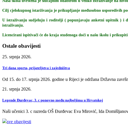
Naša škola uvrštena je slučajnim odabirom u veliko istraživanje na nivou
Cilj cjelokupnog istarživanja je prikupljanje međusobno usporedivih poda
U istraživanju sudjeluju i roditelji ( popunjavaju anketni upitnik ) i d
istraživanju.
Licencirani ispitivači će do kraja studenoga doći u našu školu i prikupi
Ostale obavijesti
25. srpnja 2026.
Tri dana sporta, prijateljstva i zajedništva
Od 15. do 17. srpnja 2026. godine u Rijeci je održana Državna završn
21. srpnja 2026.
Legende Đurđevac, 3. c ponovno među najboljima u Hrvatskoj
Naši učenici 3. c razreda OŠ Đurđevac Eva Mirović, Ida Domišljanov
sve obavijesti