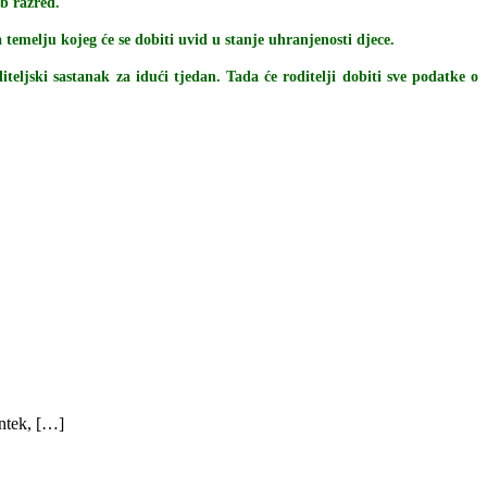
3b razred.
temelju kojeg će se dobiti uvid u stanje uhranjenosti djece.
iteljski sastanak za idući tjedan. Tada će roditelji dobiti sve podatke o
ntek, […]