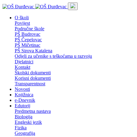
O školi
Povijest
Područne škole
PŠ Budrovac
PŠ Čepelovac
PŠ Mičetinac
PŠ Sirova Katalena
Odjeli za učenike s teškoćama u razvoju
Djelatnici
Kontakt
Školski dokumenti
Korisni dokumenti
Transparentnost
Novosti
Knjižnica
e-Dnevnik
Edutorij
Predmetna nastava
Biologija
Engleski jezik
Fizika
Geografija