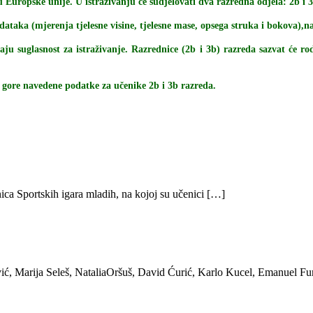
 Europske unije. U istraživanju će sudjelovati dva razredna odjela: 2b i 
taka (mjerenja tjelesne visine, tjelesne mase, opsega struka i bokova),na 
aju suglasnost za istraživanje. Razrednice (2b i 3b) razreda sazvat će rod
ti gore navedene podatke za učenike 2b i 3b razreda.
ica Sportskih igara mladih, na kojoj su učenici […]
ić, Marija Seleš, NataliaOršuš, David Ćurić, Karlo Kucel, Emanuel Fu