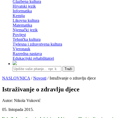
Glazbena kultura
Hrvatski jezik
Informatika
Kemija
Likovna kultura
Matematika
Njemački jezik
Povijest
Tehnička kultura
Tjelesna i zdravstvena kultura
Vjeronauk
Razredna nastava
Edukacijski rehabilitatori
Traži
NASLOVNICA
/
Novosti
/ Istraživanje o zdravlju djece
Istraživanje o zdravlju djece
Autor: Nikola Vuković
05. listopada 2015.