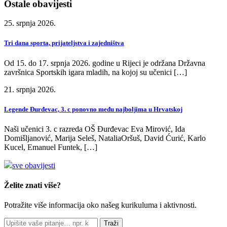
Ostale obavijesti
25. srpnja 2026.
Tri dana sporta, prijateljstva i zajedništva
Od 15. do 17. srpnja 2026. godine u Rijeci je održana Državna
završnica Sportskih igara mladih, na kojoj su učenici […]
21. srpnja 2026.
Legende Đurđevac, 3. c ponovno među najboljima u Hrvatskoj
Naši učenici 3. c razreda OŠ Đurđevac Eva Mirović, Ida
Domišljanović, Marija Seleš, NataliaOršuš, David Ćurić, Karlo
Kucel, Emanuel Funtek, […]
sve obavijesti
Želite znati više?
Potražite više informacija oko našeg kurikuluma i aktivnosti.
Traži