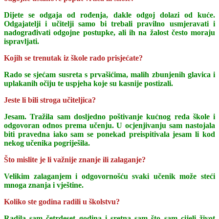
Dijete se odgaja od rođenja, dakle odgoj dolazi od kuće.
Odgajatelji i učitelji samo bi trebali pravilno usmjeravati i
nadograđivati odgojne postupke, ali ih na žalost često moraju
ispravljati.
Kojih se trenutak iz škole rado prisjećate?
Rado se sjećam susreta s prvašićima, malih zbunjenih glavica i
uplakanih očiju te uspjeha koje su kasnije postizali.
Jeste li bili stroga učiteljica?
Jesam. Tražila sam dosljedno poštivanje kućnog reda škole i
odgovoran odnos prema učenju. U ocjenjivanju sam nastojala
biti pravedna iako sam se ponekad preispitivala jesam li kod
nekog učenika pogriješila.
Što mislite je li važnije znanje ili zalaganje?
Velikim zalaganjem i odgovornošću svaki učenik može steći
mnoga znanja i vještine.
Koliko ste godina radili u školstvu?
Radila sam četrdeset godina i sretna sam što sam cijeli život