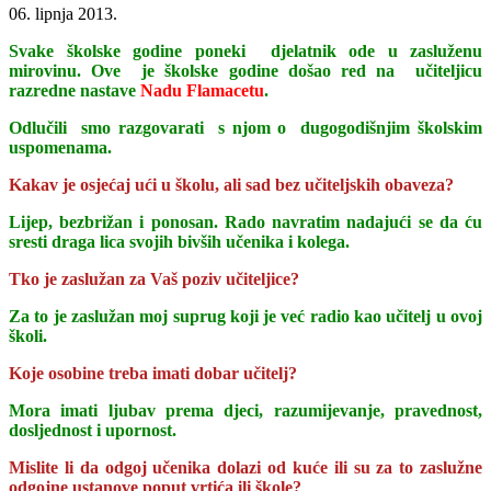
06. lipnja 2013.
Svake školske godine poneki djelatnik ode u zasluženu
mirovinu. Ove je školske godine došao red na učiteljicu
razredne nastave
Nadu Flamacetu
.
Odlučili smo razgovarati s njom o dugogodišnjim školskim
uspomenama.
Kakav je osjećaj ući u školu, ali sad bez učiteljskih obaveza?
Lijep, bezbrižan i ponosan. Rado navratim nadajući se da ću
sresti draga lica svojih bivših učenika i kolega.
Tko je zaslužan za Vaš poziv učiteljice?
Za to je zaslužan moj suprug koji je već radio kao učitelj u ovoj
školi.
Koje osobine treba imati dobar učitelj?
Mora imati ljubav prema djeci, razumijevanje, pravednost,
dosljednost i upornost.
Mislite li da odgoj učenika dolazi od kuće ili su za to zaslužne
odgojne ustanove poput vrtića ili škole?