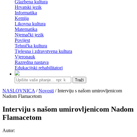
Glazbena kultura
Hrvatski jezik
Informatika
Kemija
Likovna kultura
Matematika
Njemački jezik
Povijest
Tehnička kultura
Tjelesna i zdravstvena kultura
Vjeronauk
Razredna nastava
Edukacijski rehabilitatori
Traži
NASLOVNICA
/
Novosti
/ Interviju s našom umirovljenicom
Nadom Flamacetom
Interviju s našom umirovljenicom Nadom
Flamacetom
Autor: