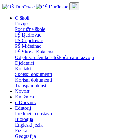
O školi
Povijest
Područne škole
PŠ Budrovac
PŠ Čepelovac
PŠ Mičetinac
PŠ Sirova Katalena
Odjeli za učenike s teškoćama u razvoju
Djelatnici
Kontakt
Školski dokumenti
Korisni dokumenti
Transparentnost
Novosti
Knjižnica
e-Dnevnik
Edutorij
Predmetna nastava
Biologija
Engleski jezik
Fizika
Geografija