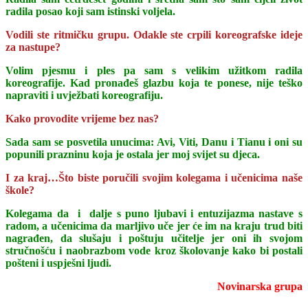
radila posao koji sam istinski voljela.
Vodili ste ritmičku grupu. Odakle ste crpili koreografske ideje
za nastupe?
Volim pjesmu i ples pa sam s velikim užitkom radila
koreografije. Kad pronađeš glazbu koja te ponese, nije teško
napraviti i uvježbati koreografiju.
Kako provodite vrijeme bez nas?
Sada sam se posvetila unucima: Avi, Viti, Danu i Tianu i oni su
popunili prazninu koja je ostala jer moj svijet su djeca.
I za kraj…Što biste poručili svojim kolegama i učenicima naše
škole?
Kolegama da i dalje s puno ljubavi i entuzijazma nastave s
radom, a učenicima da marljivo uče jer će im na kraju trud biti
nagrađen, da slušaju i poštuju učitelje jer oni ih svojom
stručnošću i naobrazbom vode kroz školovanje kako bi postali
pošteni i uspješni ljudi.
Novinarska grupa