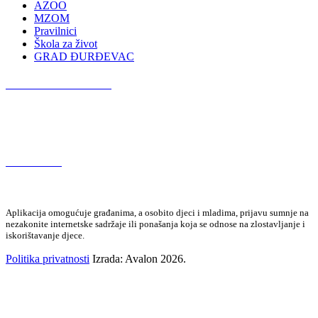
AZOO
MZOM
Pravilnici
Škola za život
GRAD ĐURĐEVAC
Podcast OŠ Đurđevac
Red Button
Aplikacija omogućuje građanima, a osobito djeci i mladima, prijavu sumnje na
nezakonite internetske sadržaje ili ponašanja koja se odnose na zlostavljanje i
iskorištavanje djece.
Politika privatnosti
Izrada: Avalon 2026.