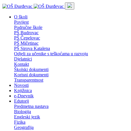
O školi
Povijest
Područne škole
PŠ Budrovac
PŠ Čepelovac
PŠ Mičetinac
PŠ Sirova Katalena
Odjeli za učenike s teškoćama u razvoju
Djelatnici
Kontakt
Školski dokumenti
Korisni dokumenti
Transparentnost
Novosti
Knjižnica
e-Dnevnik
Edutorij
Predmetna nastava
Biologija
Engleski jezik
Fizika
Geografija