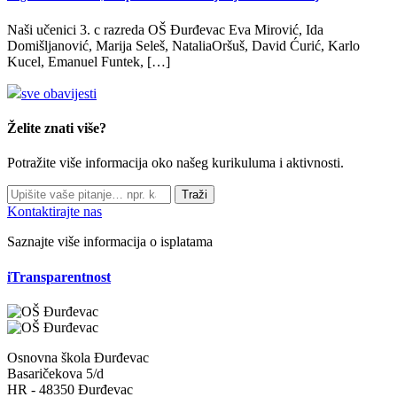
Naši učenici 3. c razreda OŠ Đurđevac Eva Mirović, Ida
Domišljanović, Marija Seleš, NataliaOršuš, David Ćurić, Karlo
Kucel, Emanuel Funtek, […]
sve obavijesti
Želite znati više?
Potražite više informacija oko našeg kurikuluma i aktivnosti.
Traži
Kontaktirajte nas
Saznajte više informacija o isplatama
iTransparentnost
Osnovna škola Đurđevac
Basaričekova 5/d
HR - 48350 Đurđevac