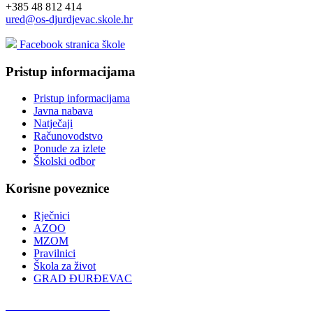
+385 48 812 414
ured@os-djurdjevac.skole.hr
Facebook stranica škole
Pristup informacijama
Pristup informacijama
Javna nabava
Natječaji
Računovodstvo
Ponude za izlete
Školski odbor
Korisne poveznice
Rječnici
AZOO
MZOM
Pravilnici
Škola za život
GRAD ĐURĐEVAC
Podcast OŠ Đurđevac