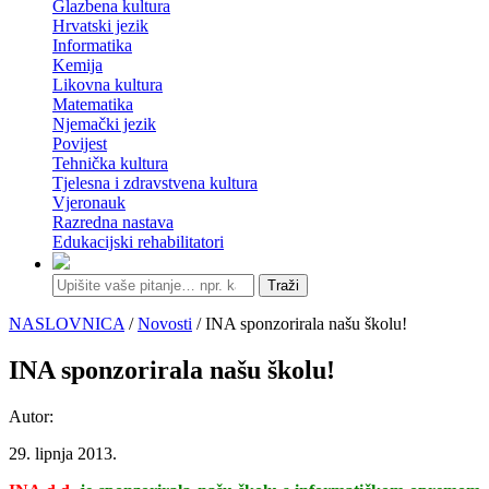
Glazbena kultura
Hrvatski jezik
Informatika
Kemija
Likovna kultura
Matematika
Njemački jezik
Povijest
Tehnička kultura
Tjelesna i zdravstvena kultura
Vjeronauk
Razredna nastava
Edukacijski rehabilitatori
Traži
NASLOVNICA
/
Novosti
/ INA sponzorirala našu školu!
INA sponzorirala našu školu!
Autor:
29. lipnja 2013.