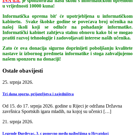
INA d.d.
je sponzorirala našu školu s informatičkom opremom
u vrijednosti 10000 kuna!
Informatička oprema bit' će upotrjebljena u informatičkom
kabinetu. Svake školske godine se povećava broj učenika na
našoj školi koji se odluče na pohađanje informatike.
Informatički kabinet zahtjeva stalnu obnovu kako bi se mogao
pratiti razvoj tehnologije i zadovoljavati interese naših učenika.
Zato će ova donacija sigurno doprinijeti poboljšanju kvalitete
nastave iz izbornog predmeta informatike i stoga zahvaljujemo
našem sponzoru na donaciji!
Ostale obavijesti
25. srpnja 2026.
Tri dana sporta, prijateljstva i zajedništva
Od 15. do 17. srpnja 2026. godine u Rijeci je održana Državna
završnica Sportskih igara mladih, na kojoj su učenici […]
21. srpnja 2026.
Legende Đurđevac, 3. c ponovno među najboljima u Hrvatskoj