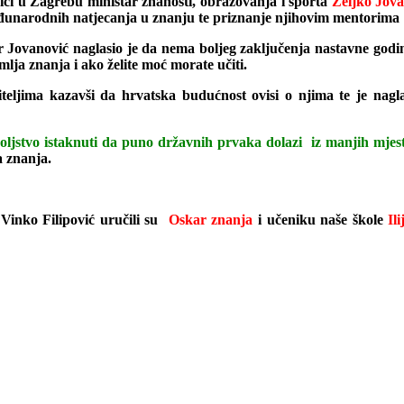
nici u Zagrebu
ministar znanosti, obrazovanja i sporta
Željko Jova
đunarodnih natjecanja u znanju te priznanje njihovim mentorima
 Jovanović naglasio je da nema boljeg zaključenja nastavne godin
ja znanja i ako želite moć morate učiti.
iteljima kazavši da hrvatska budućnost ovisi o njima te je nag
voljstvo istaknuti da puno državnih prvaka dolazi iz manjih mje
a znanja.
 Vinko Filipović uručili su
Oskar znanja
i učeniku naše škole
Il