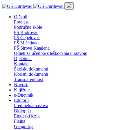
O školi
Povijest
Područne škole
PŠ Budrovac
PŠ Čepelovac
PŠ Mičetinac
PŠ Sirova Katalena
Odjeli za učenike s teškoćama u razvoju
Djelatnici
Kontakt
Školski dokumenti
Korisni dokumenti
Transparentnost
Novosti
Knjižnica
e-Dnevnik
Edutorij
Predmetna nastava
Biologija
Engleski jezik
Fizika
Geografija