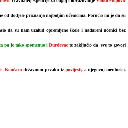
nović
i ravnatelj Agencije za odgoj i obrazovanje
Vinko Filipović
e od dodjele priznanja najboljim učenicima. Poručio im je da su
lasio da su nam uzalud opremljene škole i nadareni učenici bez
sta pa je tako spomenuo i
Đurđevac
te zaključio da sve to govori
iji Končaru
državnom prvaku iz
povijesti
, a njegovoj mentorici,