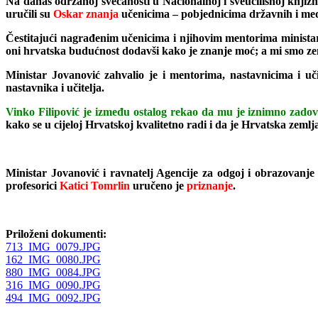
Na danas održanoj svečanosti u Nacionalnoj i sveučilišnoj knjiž
uručili su
Oskar znanja
učenicima – pobjednicima državnih i me
Čestitajući nagrađenim učenicima i njihovim mentorima ministar
oni hrvatska budućnost dodavši kako je znanje moć; a mi smo zeml
Ministar Jovanović zahvalio je i mentorima, nastavnicima i uč
nastavnika i učitelja.
Vinko Filipović je između ostalog rekao da mu je iznimno zado
kako se u cijeloj Hrvatskoj kvalitetno radi i da je Hrvatska zemlj
Ministar Jovanović i ravnatelj Agencije za odgoj i obrazovanje
profesorici
Katici Tomrlin
uručeno je
priznanje
.
Priloženi dokumenti:
713_IMG_0079.JPG
162_IMG_0080.JPG
880_IMG_0084.JPG
316_IMG_0090.JPG
494_IMG_0092.JPG