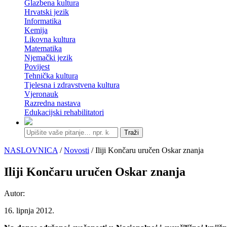
Glazbena kultura
Hrvatski jezik
Informatika
Kemija
Likovna kultura
Matematika
Njemački jezik
Povijest
Tehnička kultura
Tjelesna i zdravstvena kultura
Vjeronauk
Razredna nastava
Edukacijski rehabilitatori
Traži
NASLOVNICA
/
Novosti
/ Iliji Končaru uručen Oskar znanja
Iliji Končaru uručen Oskar znanja
Autor:
16. lipnja 2012.