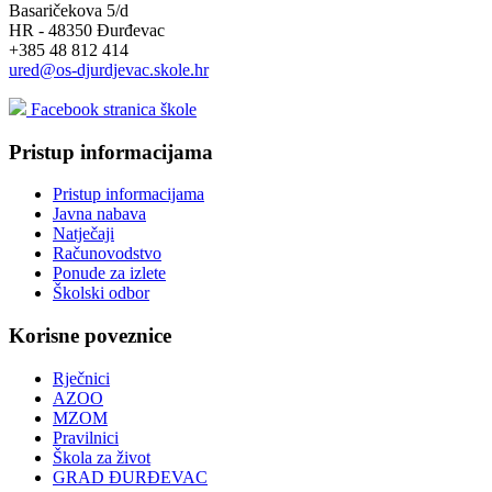
Basaričekova 5/d
HR - 48350 Đurđevac
+385 48 812 414
ured@os-djurdjevac.skole.hr
Facebook stranica škole
Pristup informacijama
Pristup informacijama
Javna nabava
Natječaji
Računovodstvo
Ponude za izlete
Školski odbor
Korisne poveznice
Rječnici
AZOO
MZOM
Pravilnici
Škola za život
GRAD ĐURĐEVAC