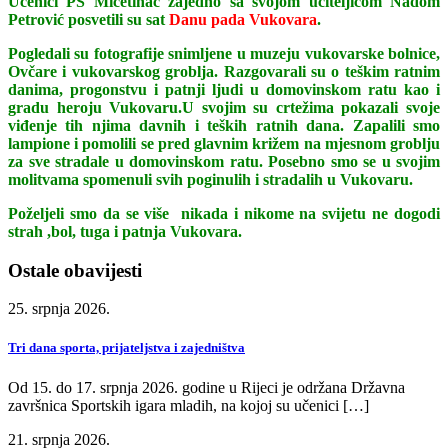
Učenici PŠ Mičetinac zajedno sa svojom učiteljicom Nadom
Petrović posvetili su sat
Danu pada Vukovara
.
Pogledali su fotografije snimljene u muzeju vukovarske bolnice,
Ovčare i vukovarskog groblja. Razgovarali su o teškim ratnim
danima, progonstvu i patnji ljudi u domovinskom ratu kao i
gradu heroju Vukovaru.U svojim su crtežima pokazali svoje
viđenje tih njima davnih i teških ratnih dana. Zapalili smo
lampione i pomolili se pred glavnim križem na mjesnom groblju
za sve stradale u domovinskom ratu. Posebno smo se u svojim
molitvama spomenuli svih poginulih i stradalih u Vukovaru.
Poželjeli smo da se više nikada i nikome na svijetu ne dogodi
strah ,bol, tuga i patnja Vukovara.
Ostale obavijesti
25. srpnja 2026.
Tri dana sporta, prijateljstva i zajedništva
Od 15. do 17. srpnja 2026. godine u Rijeci je održana Državna
završnica Sportskih igara mladih, na kojoj su učenici […]
21. srpnja 2026.