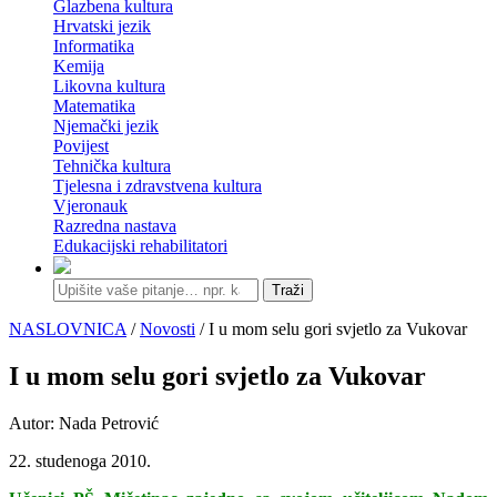
Glazbena kultura
Hrvatski jezik
Informatika
Kemija
Likovna kultura
Matematika
Njemački jezik
Povijest
Tehnička kultura
Tjelesna i zdravstvena kultura
Vjeronauk
Razredna nastava
Edukacijski rehabilitatori
Traži
NASLOVNICA
/
Novosti
/ I u mom selu gori svjetlo za Vukovar
I u mom selu gori svjetlo za Vukovar
Autor: Nada Petrović
22. studenoga 2010.