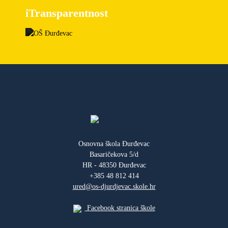
iTransparentnost
Osnovna škola Đurđevac
Basaričekova 5/d
HR - 48350 Đurđevac
+385 48 812 414
ured@os-djurdjevac.skole.hr
Facebook stranica škole