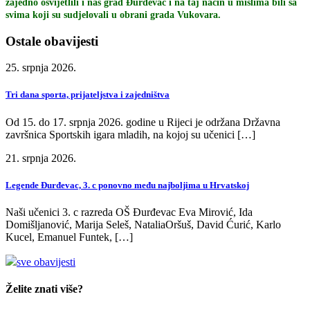
zajedno osvijetlili i naš grad Đurđevac i na taj način u mislima bili sa
svima koji su sudjelovali u obrani grada Vukovara.
Ostale obavijesti
25. srpnja 2026.
Tri dana sporta, prijateljstva i zajedništva
Od 15. do 17. srpnja 2026. godine u Rijeci je održana Državna
završnica Sportskih igara mladih, na kojoj su učenici […]
21. srpnja 2026.
Legende Đurđevac, 3. c ponovno među najboljima u Hrvatskoj
Naši učenici 3. c razreda OŠ Đurđevac Eva Mirović, Ida
Domišljanović, Marija Seleš, NataliaOršuš, David Ćurić, Karlo
Kucel, Emanuel Funtek, […]
sve obavijesti
Želite znati više?