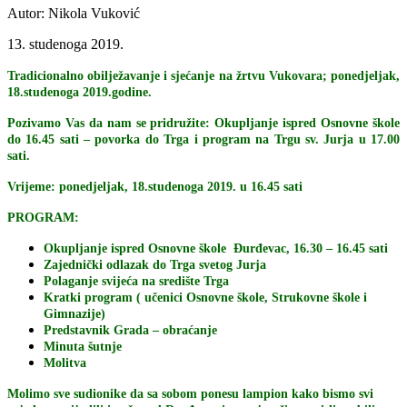
Autor: Nikola Vuković
13. studenoga 2019.
Tradicionalno obilježavanje i sjećanje na žrtvu Vukovara; ponedjeljak,
18.studenoga 2019.godine.
Pozivamo Vas da nam se pridružite: Okupljanje ispred Osnovne škole
do 16.45 sati – povorka do Trga i program na Trgu sv. Jurja u 17.00
sati.
Vrijeme: ponedjeljak, 18.studenoga 2019. u 16.45 sati
PROGRAM:
Okupljanje ispred Osnovne škole Đurđevac, 16.30 – 16.45 sati
Zajednički odlazak do Trga svetog Jurja
Polaganje svijeća na središte Trga
Kratki program ( učenici Osnovne škole, Strukovne škole i
Gimnazije)
Predstavnik Grada – obraćanje
Minuta šutnje
Molitva
Molimo sve sudionike da sa sobom ponesu lampion kako bismo svi