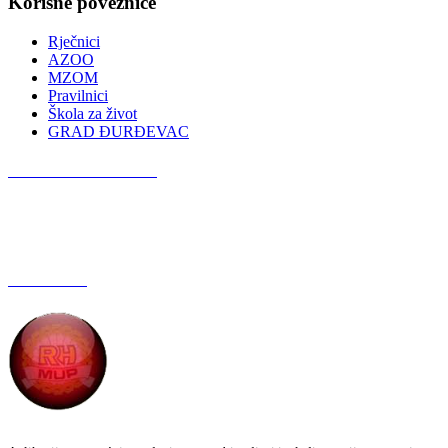
Korisne poveznice
Rječnici
AZOO
MZOM
Pravilnici
Škola za život
GRAD ĐURĐEVAC
Podcast OŠ Đurđevac
Red Button