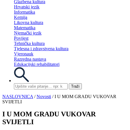
Glazbena kultura
Hrvatski jezik
Informatika
Kemija
Likovna kultura
Matematika
Njemački jezik
Povijest
Tehnička kultura
Tjelesna i zdravstvena kultura
Vjeronauk
Razredna nastava
Edukacijski rehabilitatori
Traži
NASLOVNICA
/
Novosti
/ I U MOM GRADU VUKOVAR
SVIJETLI
I U MOM GRADU VUKOVAR
SVIJETLI