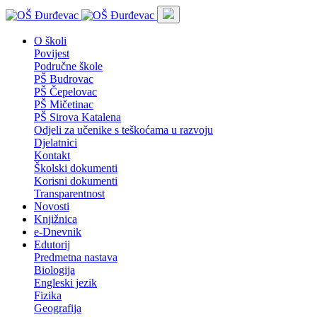
O školi
Povijest
Područne škole
PŠ Budrovac
PŠ Čepelovac
PŠ Mičetinac
PŠ Sirova Katalena
Odjeli za učenike s teškoćama u razvoju
Djelatnici
Kontakt
Školski dokumenti
Korisni dokumenti
Transparentnost
Novosti
Knjižnica
e-Dnevnik
Edutorij
Predmetna nastava
Biologija
Engleski jezik
Fizika
Geografija