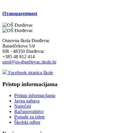
iTransparentnost
Osnovna škola Đurđevac
Basaričekova 5/d
HR - 48350 Đurđevac
+385 48 812 414
ured@os-djurdjevac.skole.hr
Facebook stranica škole
Pristup informacijama
Pristup informacijama
Javna nabava
Natječaji
Računovodstvo
Ponude za izlete
Školski odbor