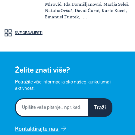
Mirović, Ida Domišljanović, Marija Seleš,
NataliaOršuš, David Ćurić, Karlo Kucel,
Emanuel Funtek, […]
SVE OBAVIJESTI
Želite znati više?
Potražite više informacija oko našeg kurikuluma i
aktivnosti.
Traži
Kontaktirajte nas