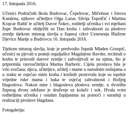
17. listopada 2016.
Učenici Područnih škola Budrovac, Čepelovac, Mičetinac i Sirova
Katalena, njihove učiteljice Olga Lazar, Silvija Topolčić i Martina
Krajcar Baltić te učitelj Davor Šokec, roditelji učenika i svi mještani
župe Budrovac obilježili su Dan kruha i zahvalnosti za plodove
zemlje tijekom misnog slavlja u župnoj crkvi Uznesenja Blažene
Djevice Marije u Budrovcu 16. listopada 2016.
Tijekom misnog slavlja, koje je predvodio župnik Mladen Gorupić,
učenici su pjevali u pratnji orguljašice Magdalene Bavrke, recitirali o
kruhu te prinosili darove zemlje i zahvaljivali se na njima, što je
pripremila vjeroučiteljica Marina Barberic. Cijela proslava bila je
vrlo svečana; djeca, učiteljice, učitelj i mame u narodnim nošnjama a
u zraku se osjećao miris kruha i krušnih proizvoda koje su ispekle
vrijedne ruke mama i baka te osjećaj zahvalnosti i Božjeg
blagoslova. Nakon mise i blagoslova plodova zemlje, u dvorištu
župnog dvora održano je druženje uz kolače i sok. Hvala svim
roditeljima učenika i ostalim župljanima na pomoći i suradnji u
realizaciji proslave blagdana.
Fotogalerija: