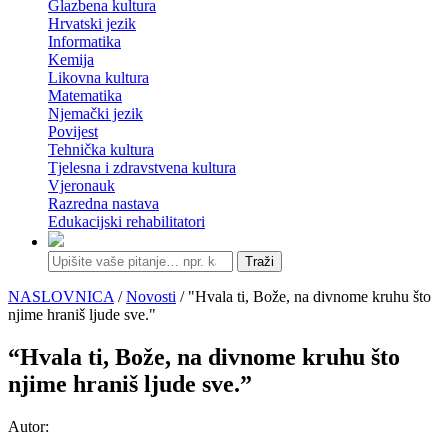
Glazbena kultura
Hrvatski jezik
Informatika
Kemija
Likovna kultura
Matematika
Njemački jezik
Povijest
Tehnička kultura
Tjelesna i zdravstvena kultura
Vjeronauk
Razredna nastava
Edukacijski rehabilitatori
Traži
NASLOVNICA
/
Novosti
/ "Hvala ti, Bože, na divnome kruhu što
njime hraniš ljude sve."
“Hvala ti, Bože, na divnome kruhu što
njime hraniš ljude sve.”
Autor: