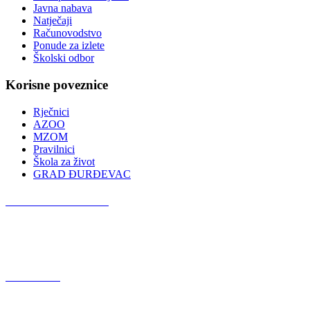
Javna nabava
Natječaji
Računovodstvo
Ponude za izlete
Školski odbor
Korisne poveznice
Rječnici
AZOO
MZOM
Pravilnici
Škola za život
GRAD ĐURĐEVAC
Podcast OŠ Đurđevac
Red Button