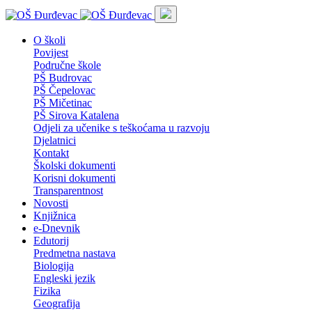
O školi
Povijest
Područne škole
PŠ Budrovac
PŠ Čepelovac
PŠ Mičetinac
PŠ Sirova Katalena
Odjeli za učenike s teškoćama u razvoju
Djelatnici
Kontakt
Školski dokumenti
Korisni dokumenti
Transparentnost
Novosti
Knjižnica
e-Dnevnik
Edutorij
Predmetna nastava
Biologija
Engleski jezik
Fizika
Geografija