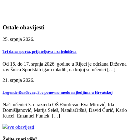
Ostale obavijesti
25. srpnja 2026.
Tri dana sporta, prijateljstva i zajedništva
Od 15. do 17. srpnja 2026. godine u Rijeci je održana Državna
završnica Sportskih igara mladih, na kojoj su učenici […]
21. srpnja 2026.
Legende Đurđevac, 3. c ponovno među najboljima u Hrvatskoj
Naši učenici 3. c razreda OŠ Đurđevac Eva Mirović, Ida
Domišljanović, Marija Seleš, NataliaOršuš, David Ćurić, Karlo
Kucel, Emanuel Funtek, […]
sve obavijesti
Želite znati više?