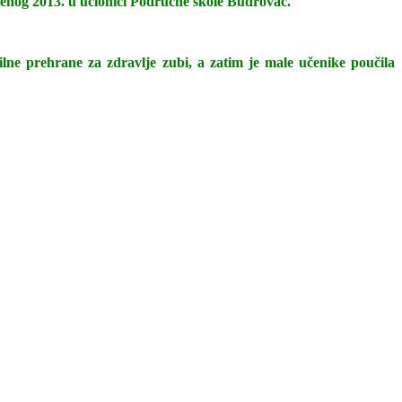
udenog 2013. u učionici Područne škole Budrovac.
ilne prehrane za zdravlje zubi, a zatim je male učenike poučila