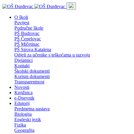
O školi
Povijest
Područne škole
PŠ Budrovac
PŠ Čepelovac
PŠ Mičetinac
PŠ Sirova Katalena
Odjeli za učenike s teškoćama u razvoju
Djelatnici
Kontakt
Školski dokumenti
Korisni dokumenti
Transparentnost
Novosti
Knjižnica
e-Dnevnik
Edutorij
Predmetna nastava
Biologija
Engleski jezik
Fizika
Geografija