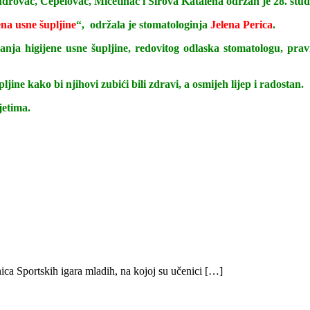
Budrovac, Čepelovac, Mičetinac i Sirova Katalena održan je 28. st
ena usne šupljine
“, održala je stomatologinja
Jelena Perica
.
anja higijene usne šupljine, redovitog odlaska stomatologu, prav
jine kako bi njihovi zubići bili zdravi, a osmijeh lijep i radostan.
vjetima.
ica Sportskih igara mladih, na kojoj su učenici […]