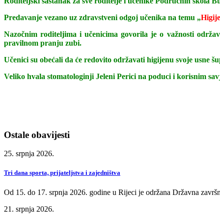
Roditeljski sastanak za sve roditelje i učenike Područnih škola 
Predavanje vezano uz zdravstveni odgoj učenika na temu „
Higij
Nazočnim roditeljima i učenicima govorila je o važnosti održav
pravilnom pranju zubi.
Učenici su obećali da će redovito održavati higijenu svoje usne šupl
Veliko hvala stomatologinji Jeleni Perici na poduci i korisnim sa
Ostale obavijesti
25. srpnja 2026.
Tri dana sporta, prijateljstva i zajedništva
Od 15. do 17. srpnja 2026. godine u Rijeci je održana Državna završn
21. srpnja 2026.