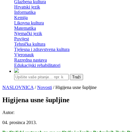
Glazbena kultura
Hrvatski jezik
Informatika
Kemija
Likovna kultura
Matematika
Njemački jezik
Povijest
Tehnička kultura
Tjelesna i zdravstvena kultura
Vjeronauk
Razredna nastava
Edukacijski rehabilitatori
Traži
NASLOVNICA
/
Novosti
/ Higijena usne šupljine
Higijena usne šupljine
Autor:
04. prosinca 2013.