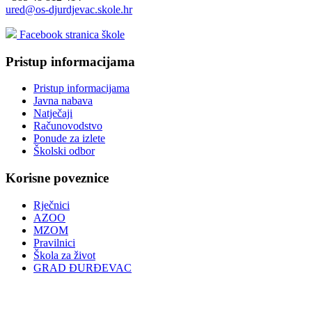
ured@os-djurdjevac.skole.hr
Facebook stranica škole
Pristup informacijama
Pristup informacijama
Javna nabava
Natječaji
Računovodstvo
Ponude za izlete
Školski odbor
Korisne poveznice
Rječnici
AZOO
MZOM
Pravilnici
Škola za život
GRAD ĐURĐEVAC