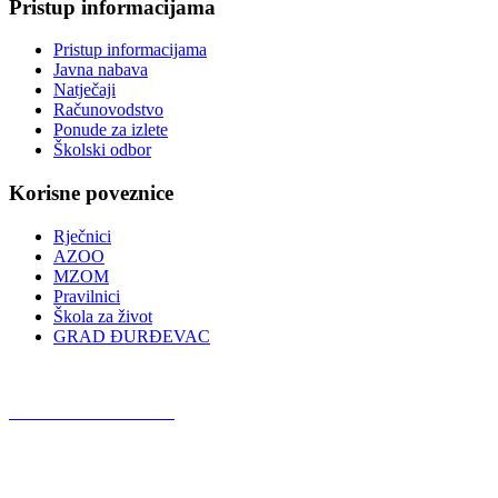
Pristup informacijama
Pristup informacijama
Javna nabava
Natječaji
Računovodstvo
Ponude za izlete
Školski odbor
Korisne poveznice
Rječnici
AZOO
MZOM
Pravilnici
Škola za život
GRAD ĐURĐEVAC
Podcast OŠ Đurđevac