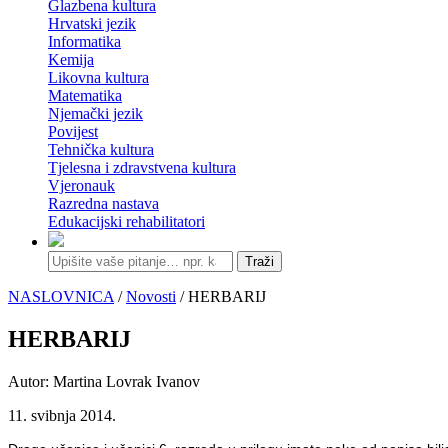
Glazbena kultura
Hrvatski jezik
Informatika
Kemija
Likovna kultura
Matematika
Njemački jezik
Povijest
Tehnička kultura
Tjelesna i zdravstvena kultura
Vjeronauk
Razredna nastava
Edukacijski rehabilitatori
Traži
NASLOVNICA
/
Novosti
/ HERBARIJ
HERBARIJ
Autor: Martina Lovrak Ivanov
11. svibnja 2014.