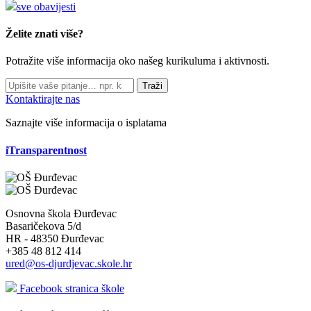
sve obavijesti
Želite znati više?
Potražite više informacija oko našeg kurikuluma i aktivnosti.
Traži
Kontaktirajte nas
Saznajte više informacija o isplatama
iTransparentnost
Osnovna škola Đurđevac
Basaričekova 5/d
HR - 48350 Đurđevac
+385 48 812 414
ured@os-djurdjevac.skole.hr
Facebook stranica škole