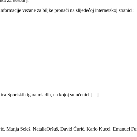
aka za herbarij.
informacije vezane za biljke pronaći na slijedećoj internetskoj stranici:
ica Sportskih igara mladih, na kojoj su učenici […]
ić, Marija Seleš, NataliaOršuš, David Ćurić, Karlo Kucel, Emanuel Fu