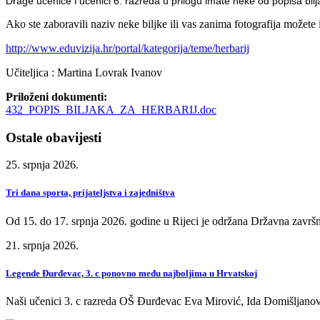
Drage učenice i učenici 6. razreda u prilogu imate neke od popisa bilj
Ako ste zaboravili naziv neke biljke ili vas zanima fotografija možete 
http://www.eduvizija.hr/portal/kategorija/teme/herbarij
Učiteljica : Martina Lovrak Ivanov
Priloženi dokumenti:
432_POPIS_BILJAKA_ZA_HERBARIJ.doc
Ostale obavijesti
25. srpnja 2026.
Tri dana sporta, prijateljstva i zajedništva
Od 15. do 17. srpnja 2026. godine u Rijeci je održana Državna završn
21. srpnja 2026.
Legende Đurđevac, 3. c ponovno među najboljima u Hrvatskoj
Naši učenici 3. c razreda OŠ Đurđevac Eva Mirović, Ida Domišljanov