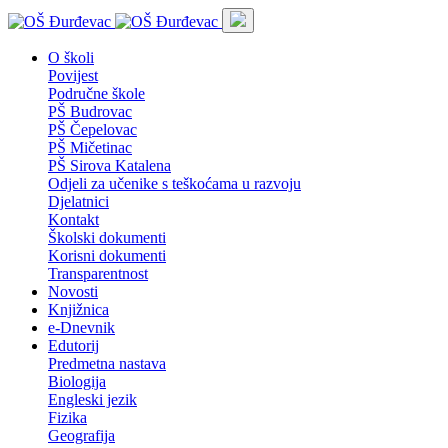
O školi
Povijest
Područne škole
PŠ Budrovac
PŠ Čepelovac
PŠ Mičetinac
PŠ Sirova Katalena
Odjeli za učenike s teškoćama u razvoju
Djelatnici
Kontakt
Školski dokumenti
Korisni dokumenti
Transparentnost
Novosti
Knjižnica
e-Dnevnik
Edutorij
Predmetna nastava
Biologija
Engleski jezik
Fizika
Geografija