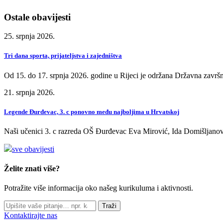
Ostale obavijesti
25. srpnja 2026.
Tri dana sporta, prijateljstva i zajedništva
Od 15. do 17. srpnja 2026. godine u Rijeci je održana Državna završn
21. srpnja 2026.
Legende Đurđevac, 3. c ponovno među najboljima u Hrvatskoj
Naši učenici 3. c razreda OŠ Đurđevac Eva Mirović, Ida Domišljanov
sve obavijesti
Želite znati više?
Potražite više informacija oko našeg kurikuluma i aktivnosti.
Traži
Kontaktirajte nas