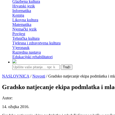
Glazbena kultura
Hrvatski jezik
Informatika
Kemija
Likovna kultura
Matematika
Njemački jezik
Povijest
Tehnička kultura
Tjelesna i zdravstvena kultura
Vjeronauk
Razredna nastava
Edukacijski rehabilitatori
Traži
NASLOVNICA
/
Novosti
/ Gradsko natjecanje ekipa podmlatka i ml
Gradsko natjecanje ekipa podmlatka i mla
Autor:
14. ožujka 2016.