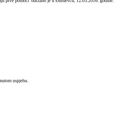
nju prve pomoći održano je u Đurđevcu, 12.03.2016. godine.
gnutom uspjehu.