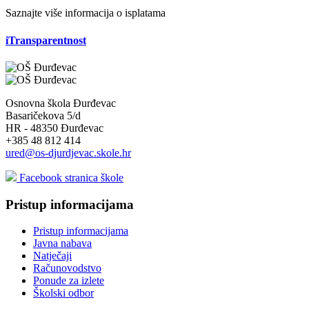
Saznajte više informacija o isplatama
iTransparentnost
Osnovna škola Đurđevac
Basaričekova 5/d
HR - 48350 Đurđevac
+385 48 812 414
ured@os-djurdjevac.skole.hr
Facebook stranica škole
Pristup informacijama
Pristup informacijama
Javna nabava
Natječaji
Računovodstvo
Ponude za izlete
Školski odbor