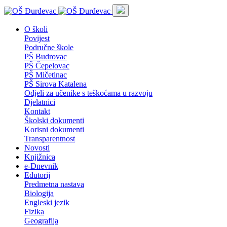
O školi
Povijest
Područne škole
PŠ Budrovac
PŠ Čepelovac
PŠ Mičetinac
PŠ Sirova Katalena
Odjeli za učenike s teškoćama u razvoju
Djelatnici
Kontakt
Školski dokumenti
Korisni dokumenti
Transparentnost
Novosti
Knjižnica
e-Dnevnik
Edutorij
Predmetna nastava
Biologija
Engleski jezik
Fizika
Geografija