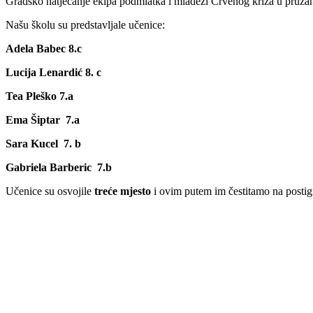
Gradsko natjecanje ekipa podmlatka i mladeži Crvenog križa u pruža
Našu školu su predstavljale učenice:
Adela Babec 8.c
Lucija Lenardić 8. c
Tea Pleško 7.a
Ema Šiptar 7.a
Sara Kucel 7. b
Gabriela Barberic 7.b
Učenice su osvojile
treće mjesto
i ovim putem im čestitamo na posti