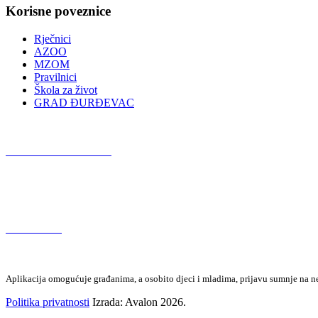
Korisne poveznice
Rječnici
AZOO
MZOM
Pravilnici
Škola za život
GRAD ĐURĐEVAC
Podcast OŠ Đurđevac
Red Button
Aplikacija omogućuje građanima, a osobito djeci i mladima, prijavu sumnje na neza
Politika privatnosti
Izrada: Avalon 2026.